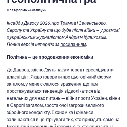
Платформа «Аналізуй»
Інсайди Давосу 2026, про Трампа і Зеленського,
Європу та Україну та що буде після війни — у розмові
з українським журналістом Андрієм Куликовим.
Повна версія інтерв’ю за
посиланням
.
Політика — це продовження економіки
До Давоса, звісно, їдуть насамперед переслідувати
власні цілі. Якщо говорити про цьогорічний форум
загалом, у мене склалося враження, що там
простежувалася тенденція відволікатися від
нагальних для нас питань — війни проти України, війни
в Європі загалом, зростаючої загрози великого
збройного конфлікту. Економіка і фінанси
залишаються в центрі уваги тих, хто приїздить саме на
Всесвітній економічний форум. А ті, хто приїздить із