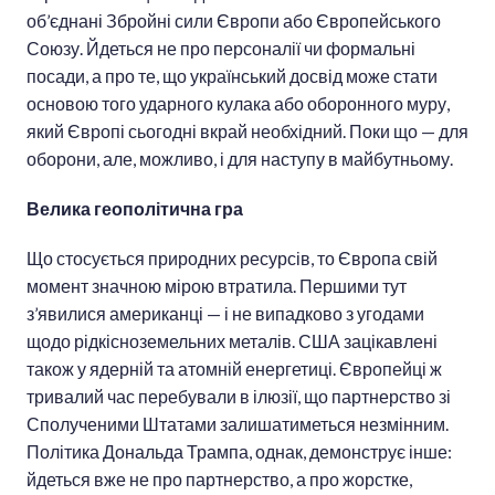
об’єднані Збройні сили Європи або Європейського
Союзу. Йдеться не про персоналії чи формальні
посади, а про те, що український досвід може стати
основою того ударного кулака або оборонного муру,
який Європі сьогодні вкрай необхідний. Поки що — для
оборони, але, можливо, і для наступу в майбутньому.
Велика геополітична гра
Що стосується природних ресурсів, то Європа свій
момент значною мірою втратила. Першими тут
з’явилися американці — і не випадково з угодами
щодо рідкісноземельних металів. США зацікавлені
також у ядерній та атомній енергетиці. Європейці ж
тривалий час перебували в ілюзії, що партнерство зі
Сполученими Штатами залишатиметься незмінним.
Політика Дональда Трампа, однак, демонструє інше:
йдеться вже не про партнерство, а про жорстке,