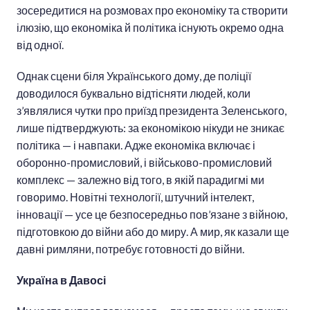
зосередитися на розмовах про економіку та створити
ілюзію, що економіка й політика існують окремо одна
від одної.
Однак сцени біля Українського дому, де поліції
доводилося буквально відтісняти людей, коли
з’являлися чутки про приїзд президента Зеленського,
лише підтверджують: за економікою нікуди не зникає
політика — і навпаки. Адже економіка включає і
оборонно-промисловий, і військово-промисловий
комплекс — залежно від того, в якій парадигмі ми
говоримо. Новітні технології, штучний інтелект,
інновації — усе це безпосередньо пов’язане з війною,
підготовкою до війни або до миру. А мир, як казали ще
давні римляни, потребує готовності до війни.
Україна в Давосі