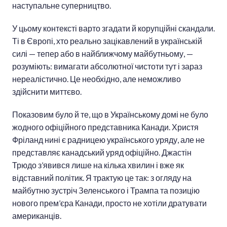
наступальне суперництво.
У цьому контексті варто згадати й корупційні скандали.
Ті в Європі, хто реально зацікавлений в українській
силі — тепер або в найближчому майбутньому, —
розуміють: вимагати абсолютної чистоти тут і зараз
нереалістично. Це необхідно, але неможливо
здійснити миттєво.
Показовим було й те, що в Українському домі не було
жодного офіційного представника Канади. Христя
Фріланд нині є радницею українського уряду, але не
представляє канадський уряд офіційно. Джастін
Трюдо з’явився лише на кілька хвилин і вже як
відставний політик. Я трактую це так: з огляду на
майбутню зустріч Зеленського і Трампа та позицію
нового прем’єра Канади, просто не хотіли дратувати
американців.