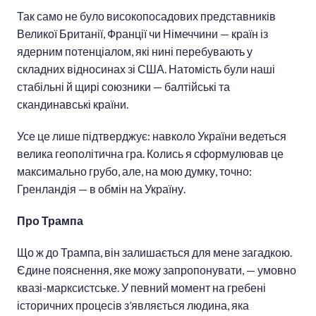
Так само не було високопосадових представників
Великої Британії, Франції чи Німеччини — країн із
ядерним потенціалом, які нині перебувають у
складних відносинах зі США. Натомість були наші
стабільні й щирі союзники — балтійські та
скандинавські країни.
Усе це лише підтверджує: навколо України ведеться
велика геополітична гра. Колись я сформулював це
максимально грубо, але, на мою думку, точно:
Гренландія — в обмін на Україну.
Про Трампа
Що ж до Трампа, він залишається для мене загадкою.
Єдине пояснення, яке можу запропонувати, — умовно
квазі-марксистське. У певний момент на гребені
історичних процесів з’являється людина, яка