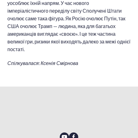
уособлює їхній напрям. У час нового
імперіалістичного переділу світу Сполучені Штати
очолює саме така фігура. Як Росію очолює Путін, так
США очолює Трамп — людина, яка для багатьох
американців виглядає «своєю». І це теж частина
великої гри, ризики якої виходять далеко за межі однієї
постаті.
Спілкувалася: Ксенія Смірнова