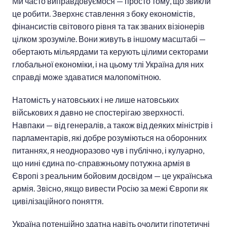
Ми часто виправдовуємося — просто тому, що звикли
це робити. Зверхнє ставлення з боку економістів,
фінансистів світового рівня та так званих візіонерів
цілком зрозуміле. Вони живуть в іншому масштабі —
обертають мільярдами та керують цілими секторами
глобальної економіки, і на цьому тлі Україна для них
справді може здаватися малопомітною.
Натомість у натовських і не лише натовських
військових я давно не спостерігаю зверхності.
Навпаки — від генералів, а також від деяких міністрів і
парламентарів, які добре розуміються на оборонних
питаннях, я неодноразово чув і публічно, і кулуарно,
що нині єдина по-справжньому потужна армія в
Європі з реальним бойовим досвідом — це українська
армія. Звісно, якщо вивести Росію за межі Європи як
цивілізаційного поняття.
Україна потенційно здатна навіть очолити гіпотетичні