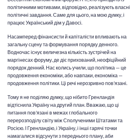
політичними мотивами, відповідно, реалізують власні
політичні завдання. Саме для цього, на мою думку, і
працює Український дім у Давосі.
Насамперед фінансисти й капіталісти впливають на
загальну сцену та формування порядку денного.
Водночас існує величезна кількість зустрічей на
маргінесах форуму, де діє прихований, неофіційний
порядок денний. Нас колись учили, що політика — це
продовження економіки, або навпаки, економіка —
продовження політики. Ці речі нерозривно пов’язані.
Тому я не поділяю думку, що нібито Гренландія
відтіснила Україну на другий план. Вважаю, що ці
питання пов’язані в межах глобального
перерозподілу світу між Сполученими Штатами та
Росією. І Гренландію, і Україну, і інші гарячі точки
намагалися відсунути з переднього плану, аби