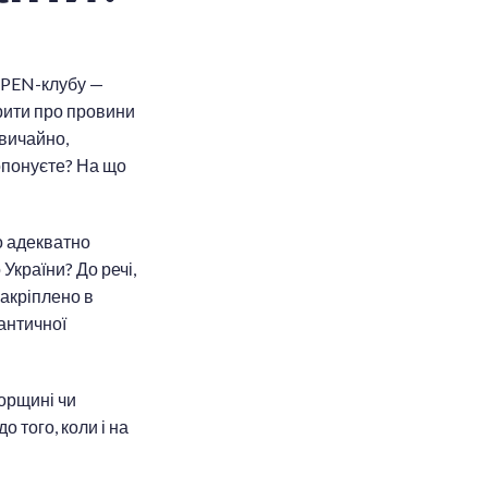
о PEN-клубу —
орити про провини
звичайно,
ропонуєте? На що
о адекватно
 України? До речі,
закріплено в
лантичної
горщині чи
о того, коли і на