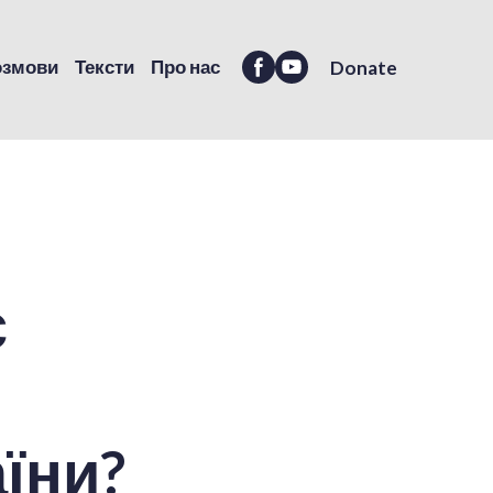
озмови
Тексти
Про нас
Donate
є
їни?