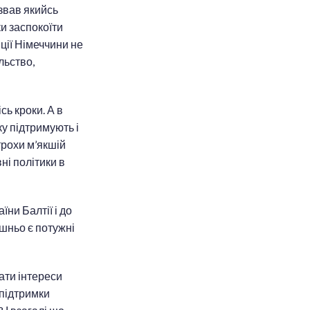
азвав якийсь
ки заспокоїти
ції Німеччини не
льство,
сь кроки. А в
ку підтримують і
 трохи м’якшій
ні політики в
ни Балтії і до
ішньо є потужні
ати інтереси
 підтримки