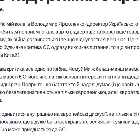
й»
в’ю мій колега Володимир Ярмоленко (директор Українськог
 якби нам неприємно, але варто відвертіше та жорсткіше гов
у, як війна розвивається і те, що відбувається весь час. Це, 
бо будь-яка критика ЄС одразу викликає питання: то що ви п
а Китай?
ака критика все одно потрібна. Чому? Ми ж більш-менш маєм
ливості ЄС, його членів, які основні інтереси і які плани щодо
дні речі. Попри те, що багато хто й надалі думає (і це навіть 
 цю безальтернативність не тільки європейської, але і євроат
.
одивитися внутрішньо на європейські дискусії, не тільки в У
побачимо, що в дуже багатьох країнах є величезні сумніви щод
аїна може приєднатися до ЄС.