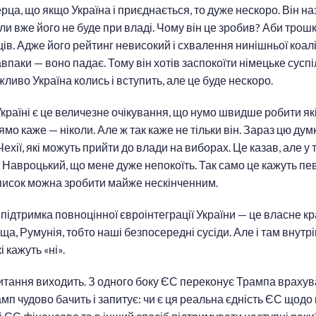
рца, що якщо Україна і приєднається, то дуже нескоро. Він н
оли вже його не буде при владі. Чому він це зробив? Аби трош
ів. Адже його рейтинг невисокий і схвалення нинішньої коалі
авпаки — воно падає. Тому він хотів заспокоїти німецьке суспі
ливо Україна колись і вступить, але це буде нескоро.
Україні є це величезне очікування, що нумо швидше робити які
мо каже — ніколи. Але ж так каже не тільки він. Зараз цю дум
Чехії, які можуть прийти до влади на виборах. Це казав, але у
 Навроцький, що мене дуже непокоїть. Так само це кажуть пев
список можна зробити майже нескінченним.
підтримка повноцінної євроінтеграції України — це власне краї
ща, Румунія, тобто наші безпосередні сусіди. Але і там внутр
і кажуть «ні».
 питання виходить. З одного боку ЄС переконує Трампа врахув
рамп чудово бачить і запитує: чи є ця реальна єдність ЄС щодо