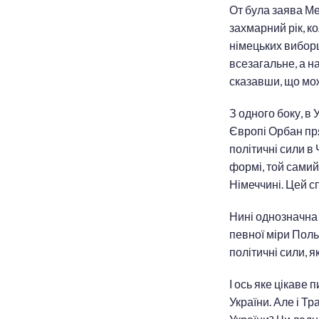
От була заява Ме
захмарний рік, к
німецьких виборц
всезагальне, а н
сказавши, що мож
З одного боку, в 
Європі Орбан пря
політичні сили в 
формі, той самий
Німеччині. Цей 
Нині однозначна 
певної міри Поль
політичні сили, як
І ось яке цікаве
України. Але і Т