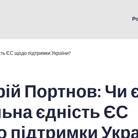
Р
ій Портнов: Чи 
ьна єдність ЄС
 підтримки Укра