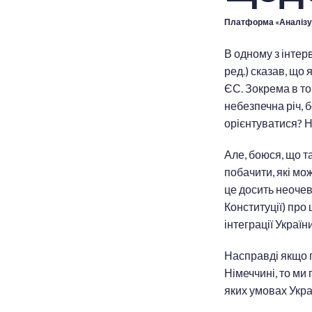
Платформа «Аналізу
В одному з інтер
ред.) сказав, що
ЄС. Зокрема в том
небезпечна річ, 
орієнтуватися? Н
Але, боюся, що т
побачити, які мож
це досить неочеви
Конституції) про
інтеграції України
Насправді якщо п
Німеччині, то ми 
яких умовах Укр