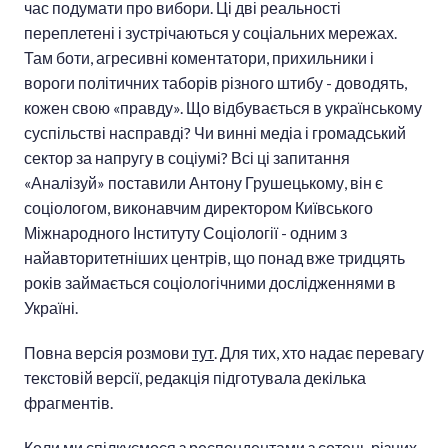
час подумати про вибори. Ці дві реальності
переплетені і зустрічаються у соціальних мережах.
Там боти, агресивні коментатори, прихильники і
вороги політичних таборів різного штибу - доводять,
кожен свою «правду». Що відбувається в українському
суспільстві насправді? Чи винні медіа і громадський
сектор за напругу в соціумі? Всі ці запитання
«Аналізуй» поставили Антону Грушецькому, він є
соціологом, виконавчим директором Київського
Міжнародного Інституту Соціології - одним з
найавторитетніших центрів, що понад вже тридцять
років займається соціологічними дослідженнями в
Україні.
Повна версія розмови
тут
. Для тих, хто надає перевагу
текстовій версії, редакція підготувала декілька
фрагментів.
Коли ми спілкуємося з респондентами з сотень різних