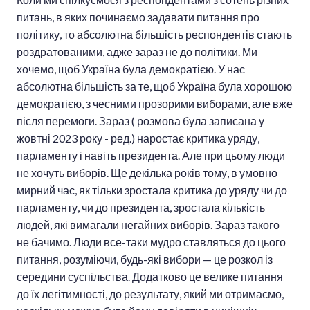
питань, в яких починаємо задавати питання про
політику, то абсолютна більшість респондентів стають
роздратованими, адже зараз не до політики. Ми
хочемо, щоб Україна була демократією. У нас
абсолютна більшість за те, щоб Україна була хорошою
демократією, з чесними прозорими виборами, але вже
після перемоги. Зараз ( розмова була записана у
жовтні 2023 року - ред.) наростає критика уряду,
парламенту і навіть президента. Але при цьому люди
не хочуть виборів. Ще декілька років тому, в умовно
мирний час, як тільки зростала критика до уряду чи до
парламенту, чи до президента, зростала кількість
людей, які вимагали негайних виборів. Зараз такого
не бачимо. Люди все-таки мудро ставляться до цього
питання, розуміючи, будь-які вибори — це розкол із
середини суспільства. Додатково це велике питання
до їх легітимності, до результату, який ми отримаємо,