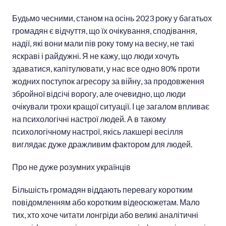
Будьмо чесними, станом на осінь 2023 року у багатьох
громадян є відчуття, що їх очікування, сподівання,
надії, які вони мали пів року тому на весну, не такі
яскраві і райдужні. Я не кажу, що люди хочуть
здаватися, капітулювати, у нас все одно 80% проти
жодних поступок агресору за війну, за продовження
збройної відсічі ворогу, але очевидно, що люди
очікували трохи кращої ситуації. І це загалом впливає
на психологічні настрої людей. А в такому
психологічному настрої, якісь лакшері весілля
виглядає дуже дражливим фактором для людей.
Про не дуже розумних українців
Більшість громадян віддають перевагу коротким
повідомленням або коротким відеосюжетам. Мало
тих, хто хоче читати лонгріди або великі аналітичні