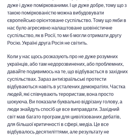
дуже і дуже поміркованими. І це дуже добре, тому що з
такою поміркованістю можна вибудовувати
європейсько орієнтоване суспільство. Тому що якби в
нас було агресивно налаштоване шовіністичне
суспільство, як в Росії, то ми б могли отримати другу
Росію. Україні друга Росія не світить.
Коли у нас щось розказують про не дуже розумних
українців, або там недорозвинених, або проблемних,
давайте подивимось на те, що відбувається в західних
суспільствах. Зараз антиізраїльські протести
відбуваються навіть в усталених демократіях. Частка
людей, які співчувають терористам, вона просто
шокуюча. Ви показали буквально відрізану голову, а
люди знайдуть спосіб це все виправдати. Західний
світ мав багато програм для цивілізованих дебатів,
для більшої критичності в сфері, медіа. Це все
відбувалось десятиліттями, але результату не