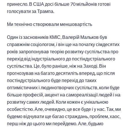
принесло. В США досі більше 70 мільйонів готові
голосувати за Трампа.
Ми технічно створювали меншовартість
Один із засновників КМІС, Валерій Мальков був
справжнім соціологом, і він ще на початку сімдесятих
років запропонував теорію розвитку суспільства про
перехід від індустріального до постіндустріального
суспільства. Це, було раніше, ніж на Заході. Він
прогнозував на багато десятиліть вперед, що після
постіндустріального буде перехід до таких
оптимістичних і людинотворчих суспільств, коли буде
більше професій, акцент на самореалізації людей і на
розвитку самих людей. Коли кожен є унікальною
особистістю. Але, очевидно, це все буде і у нас. Так, ми
будемо відчувати ще багао страждань, проблем, хаос,
перш ніж до цього ми перейдемо. Але, будьмо