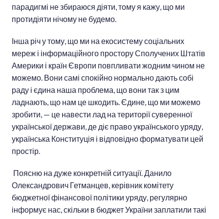
парадигмі не збираюся діяти, тому я кажу, що ми
протидіяти нічому не будемо.
Інша річ у тому, що ми на екосистему соціальних
мереж і інформаційного простору Сполучених Штатів
Америки і країн Європи повпливати жодним чином не
можемо. Вони самі спокійно нормально дають собі
раду і єдина наша проблема, що вони так з цим
ладнають, що нам це шкодить. Єдине, що ми можемо
зробити, — це навести лад на території суверенної
української держави, де діє право українського уряду,
українська Конституція і відповідно форматувати цей
простір.
Поясню на дуже конкретній ситуації. Данило
Олександрович Гетманцев, керівник комітету
бюджетної фінансової політики уряду, регулярно
інформує нас, скільки в бюджет України заплатили такі