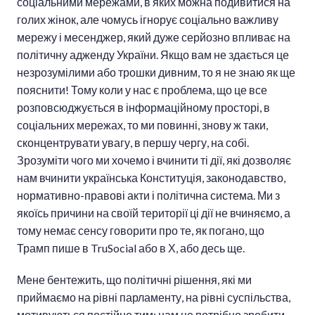
соціальними мережами, в яких можна подивитися на
голих жінок, але чомусь ігнорує соціально важливу
мережу і месенджер, який дуже серйозно впливає на
політичну адженду України. Якщо вам не здається це
незрозумілими або трошки дивним, то я не знаю як ще
пояснити! Тому коли у нас є проблема, що це все
розповсюджується в інформаційному просторі, в
соціальних мережах, то ми повинні, знову ж таки,
сконцентрувати увагу, в першу чергу, на собі.
Зрозуміти чого ми хочемо і вчинити ті дії, які дозволяє
нам вчинити українська Конституція, законодавство,
нормативно-правові акти і політична система. Ми з
якоїсь причини на своїй території ці дії не вчиняємо, а
тому немає сенсу говорити про те, як погано, що
Трамп пише в TruSocial або в Х, або десь ще.
Мене бентежить, що політичні рішення, які ми
приймаємо на рівні парламенту, на рівні суспільства,
мотивуються постійно тим: нам це потрібно зробити,