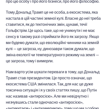
про цю особу і про його бізнеси, про його філософію.
Тому Дональд Трамп це не особа, а екосистема, яка
настала в цій частині земної кулі. Власне до неї треба
ставитися, як до тектонічних змін, цунамі, течії
Гольфстрім. Це щось таке, що не уникнути і не має
сенсу в такому разі сприймати його як загрозу. Якщо
ми будемо думати, що еволюційні чинники на земній
кулі — це загроза, ну, динозаври також думали, що
зміна екології чи температурного режиму на землі —
це загроза, тому і вимерли.
Нам варто усім шукати переваги в тому, що Дональд
Трамп став президентом. Це просто означає, що
екосистема США змінилася. Так, для нас це дуже
токсична ситуація і я у своїх статтях пишу, що Путін
нас називав «антиросією». Але ми невідчутно і
незчувшись стали одночасно «антиросією»,
«антикитаєм» і «антиамерикою», тому що ми з собою