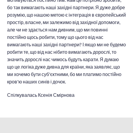
бо так вимагають наші західні партнери. Я дуже добре
розумію, що нашою метою є інтеграція в європейський
простір, власне, ми залежимо від західної допомоги,
але чи не здається нам дивним, що ми повинні
постійно щось робити, тому що цього від нас
вимагають наші західні партнери? І якщо ми не будемо
робити те, що від нас нібито вимагають дорослі, то
значить дорослі нас чимось будуть карати. Я думаю
що це логіка дуже дивна для країни, яка заявляє, що
ми хочемо бути суб'єктними, бо ми платимо постійно
кров'ю наших синів і дочок.
Спілкувалась Ксенія Смірнова