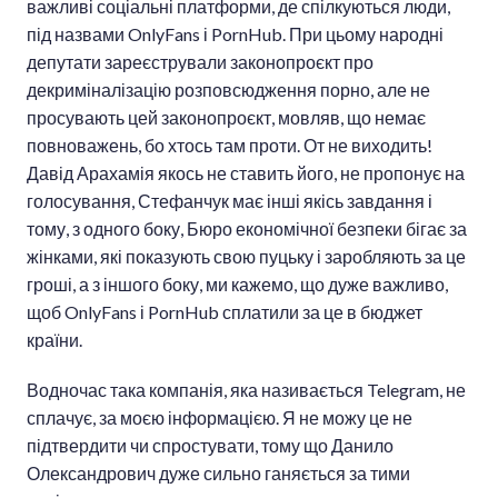
важливі соціальні платформи, де спілкуються люди,
під назвами OnlyFans і PornHub. При цьому народні
депутати зареєстрували законопроєкт про
декриміналізацію розповсюдження порно, але не
просувають цей законопроєкт, мовляв, що немає
повноважень, бо хтось там проти. От не виходить!
Давід Арахамія якось не ставить його, не пропонує на
голосування, Стефанчук має інші якісь завдання і
тому, з одного боку, Бюро економічної безпеки бігає за
жінками, які показують свою пуцьку і заробляють за це
гроші, а з іншого боку, ми кажемо, що дуже важливо,
щоб OnlyFans і PornHub сплатили за це в бюджет
країни.
Водночас така компанія, яка називається Telegram, не
сплачує, за моєю інформацією. Я не можу це не
підтвердити чи спростувати, тому що Данило
Олександрович дуже сильно ганяється за тими