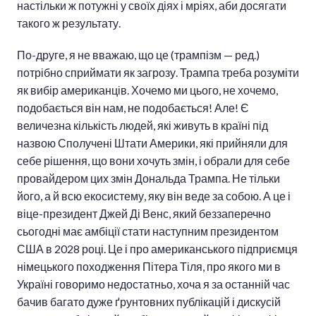
настільки ж потужні у своїх діях і мріях, аби досягати
такого ж результату.
По-друге, я не вважаю, що це (трампізм — ред.)
потрібно сприймати як загрозу. Трампа треба розуміти
як вибір американців. Хочемо ми цього, не хочемо,
подобається він нам, не подобається! Але! Є
величезна кількість людей, які живуть в країні під
назвою Сполучені Штати Америки, які прийняли для
себе рішення, що вони хочуть змін, і обрали для себе
провайдером цих змін Дональда Трампа. Не тільки
його, а й всю екосистему, яку він веде за собою. А це і
віце-президент Джей Ді Венс, який беззаперечно
сьогодні має амбіції стати наступним президентом
США в 2028 році. Це і про американського підприємця
німецького походження Пітера Тіля, про якого ми в
Україні говоримо недостатньо, хоча я за останній час
бачив багато дуже ґрунтовних публікацій і дискусій