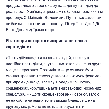
представляємо європейську парадигму та підхід до
реальності. У зв'язку з цим, нам не близькі практики, які
пропонує Сі Цзіньпін, Володимир Путін і так само нам
не близькі практики, які пропонує Пітер Тіль, Джей Ді
Венс, Дональд Трамп тощо.
Я категорично проти використання слова
«протидіяти»
«Протидійчики», як я називаю людей, що хочуть
постійно протидіяти, внутрішньо готові лише на друге
місце в перегонах. Протидіяти — це означає бути
сконцентрованим своєю увагою на якомусь феномені,
приміром Дональді Трампу, Володимирі Путіну,
соцмережах, корупції, на активних заходах іноземних
спецслужб. Якщо ти сконцентрований своєю увагою
не на собі, а на інших, то ти завжди будеш лише на
другому місці. Мене це не влаштовує, я в цій