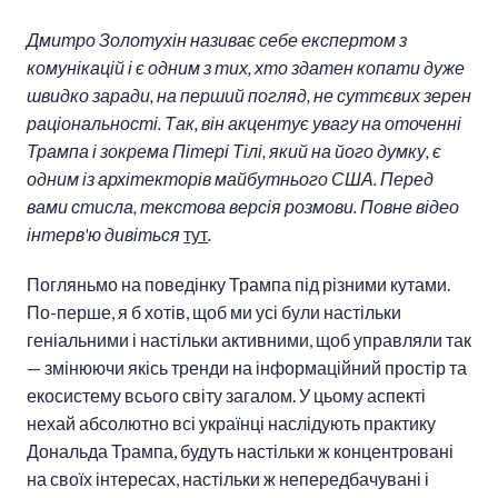
Дмитро Золотухін називає себе експертом з
комунікацій і є одним з тих, хто здатен копати дуже
швидко заради, на перший погляд, не суттєвих зерен
раціональності. Так, він акцентує увагу на оточенні
Трампа і зокрема Пітері Тілі, який на його думку, є
одним із архітекторів майбутнього США. Перед
вами стисла, текстова версія розмови. Повне відео
інтерв'ю дивіться
тут
.
Погляньмо на поведінку Трампа під різними кутами.
По-перше, я б хотів, щоб ми усі були настільки
геніальними і настільки активними, щоб управляли так
— змінюючи якісь тренди на інформаційний простір та
екосистему всього світу загалом. У цьому аспекті
нехай абсолютно всі українці наслідують практику
Дональда Трампа, будуть настільки ж концентровані
на своїх інтересах, настільки ж непередбачувані і