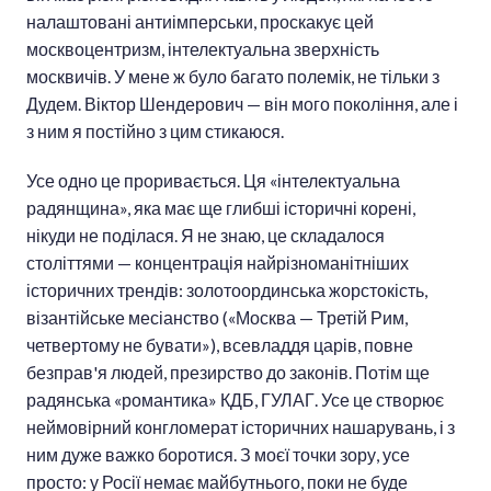
налаштовані антиімперськи, проскакує цей
москвоцентризм, інтелектуальна зверхність
москвичів. У мене ж було багато полемік, не тільки з
Дудем. Віктор Шендерович — він мого покоління, але і
з ним я постійно з цим стикаюся.
Усе одно це проривається. Ця «інтелектуальна
радянщина», яка має ще глибші історичні корені,
нікуди не поділася. Я не знаю, це складалося
століттями — концентрація найрізноманітніших
історичних трендів: золотоординська жорстокість,
візантійське месіанство («Москва — Третій Рим,
четвертому не бувати»), всевладдя царів, повне
безправ'я людей, презирство до законів. Потім ще
радянська «романтика» КДБ, ГУЛАГ. Усе це створює
неймовірний конгломерат історичних нашарувань, і з
ним дуже важко боротися. З моєї точки зору, усе
просто: у Росії немає майбутнього, поки не буде