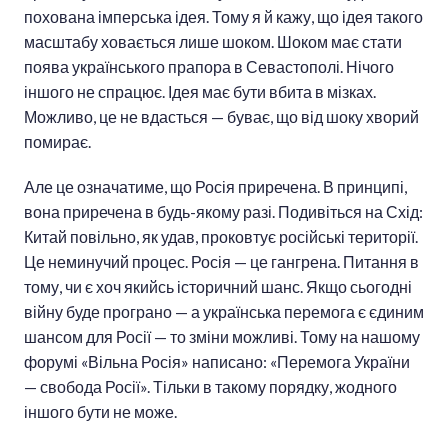
похована імперська ідея. Тому я й кажу, що ідея такого
масштабу ховається лише шоком. Шоком має стати
поява українського прапора в Севастополі. Нічого
іншого не спрацює. Ідея має бути вбита в мізках.
Можливо, це не вдасться — буває, що від шоку хворий
помирає.
Але це означатиме, що Росія приречена. В принципі,
вона приречена в будь-якому разі. Подивіться на Схід:
Китай повільно, як удав, проковтує російські території.
Це неминучий процес. Росія — це гангрена. Питання в
тому, чи є хоч якийсь історичний шанс. Якщо сьогодні
війну буде програно — а українська перемога є єдиним
шансом для Росії — то зміни можливі. Тому на нашому
форумі «Вільна Росія» написано: «Перемога України
— свобода Росії». Тільки в такому порядку, жодного
іншого бути не може.