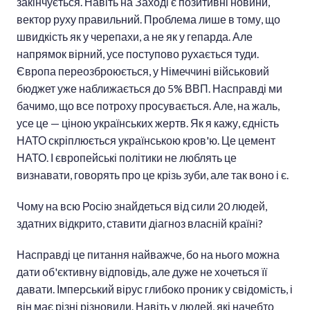
закінчується. Навіть на Заході є позитивні новини,
вектор руху правильний. Проблема лише в тому, що
швидкість як у черепахи, а не як у гепарда. Але
напрямок вірний, усе поступово рухається туди.
Європа переозброюється, у Німеччині військовий
бюджет уже наближається до 5% ВВП. Насправді ми
бачимо, що все потроху просувається. Але, на жаль,
усе це — ціною українських жертв. Як я кажу, єдність
НАТО скріплюється українською кров'ю. Це цемент
НАТО. І європейські політики не люблять це
визнавати, говорять про це крізь зуби, але так воно і є.
Чому на всю Росію знайдеться від сили 20 людей,
здатних відкрито, ставити діагноз власній країні?
Насправді це питання найважче, бо на нього можна
дати об'єктивну відповідь, але дуже не хочеться її
давати. Імперський вірус глибоко проник у свідомість, і
він має різні різновиди. Навіть у людей, які начебто