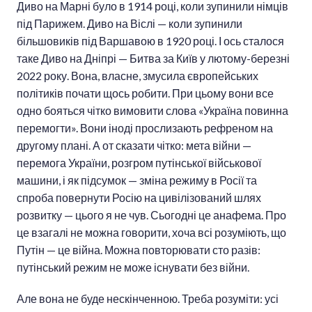
Диво на Марні було в 1914 році, коли зупинили німців
під Парижем. Диво на Віслі — коли зупинили
більшовиків під Варшавою в 1920 році. І ось сталося
таке Диво на Дніпрі — Битва за Київ у лютому-березні
2022 року. Вона, власне, змусила європейських
політиків почати щось робити. При цьому вони все
одно бояться чітко вимовити слова «Україна повинна
перемогти». Вони іноді прослизають рефреном на
другому плані. А от сказати чітко: мета війни —
перемога України, розгром путінської військової
машини, і як підсумок — зміна режиму в Росії та
спроба повернути Росію на цивілізований шлях
розвитку — цього я не чув. Сьогодні це анафема. Про
це взагалі не можна говорити, хоча всі розуміють, що
Путін — це війна. Можна повторювати сто разів:
путінський режим не може існувати без війни.
Але вона не буде нескінченною. Треба розуміти: усі