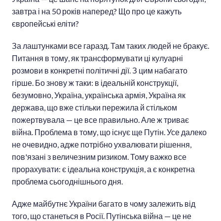
завтра і на 50 років наперед? Що про це кажуть
європейські еліти?
За лаштунками все гаразд. Там таких людей не бракує.
Питання в тому, як трансформувати ці кулуарні
розмови в конкретні політичні дії. З цим набагато
гірше. Бо знову ж таки: в ідеальній конструкції,
безумовно, Україна, українська армія, Україна як
держава, що вже стільки пережила й стільком
пожертвувала — це все правильно. Але ж триває
війна. Проблема в тому, що існує ще Путін. Усе далеко
не очевидно, адже потрібно ухвалювати рішення,
пов'язані з величезним ризиком. Тому важко все
прорахувати: є ідеальна конструкція, а є конкретна
проблема сьогоднішнього дня.
Адже майбутнє України багато в чому залежить від
того, що станеться в Росії. Путінська війна — це не