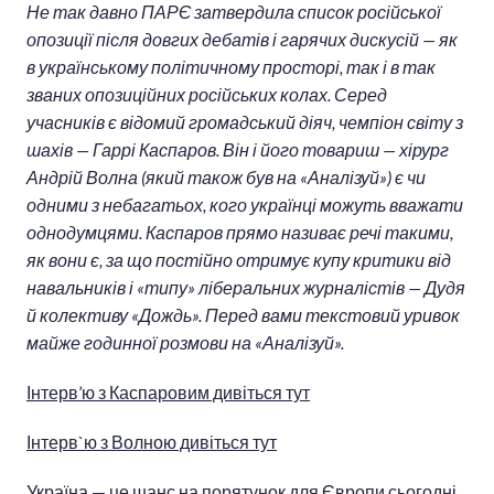
Не так давно ПАРЄ затвердила список російської
опозиції після довгих дебатів і гарячих дискусій — як
в українському політичному просторі, так і в так
званих опозиційних російських колах. Серед
учасників є відомий громадський діяч, чемпіон світу з
шахів — Гаррі Каспаров. Він і його товариш — хірург
Андрій Волна (який також був на «Аналізуй») є чи
одними з небагатьох, кого українці можуть вважати
однодумцями. Каспаров прямо називає речі такими,
як вони є, за що постійно отримує купу критики від
навальників і «типу» ліберальних журналістів — Дудя
й колективу «Дождь». Перед вами текстовий уривок
майже годинної розмови на «Аналізуй».
Інтерв’ю з Каспаровим дивіться тут
Інтерв`ю з Волною дивіться тут
Україна — це шанс на порятунок для Європи сьогодні,