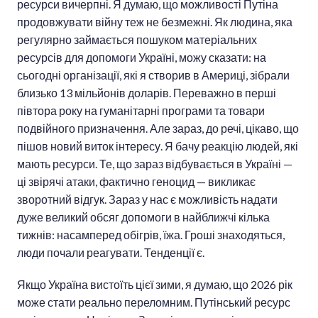
ресурси вичерпні. Я думаю, що можливості Путіна
продовжувати війну теж не безмежні. Як людина, яка
регулярно займається пошуком матеріальних
ресурсів для допомоги Україні, можу сказати: на
сьогодні організації, які я створив в Америці, зібрали
близько 13 мільйонів доларів. Переважно в перші
півтора року на гуманітарні програми та товари
подвійного призначення. Але зараз, до речі, цікаво, що
пішов новий виток інтересу. Я бачу реакцію людей, які
мають ресурси. Те, що зараз відбувається в Україні —
ці звірячі атаки, фактично геноцид — викликає
зворотний відгук. Зараз у нас є можливість надати
дуже великий обсяг допомоги в найближчі кілька
тижнів: насамперед обігрів, їжа. Гроші знаходяться,
люди почали реагувати. Тенденції є.
Якщо Україна вистоїть цієї зими, я думаю, що 2026 рік
може стати реально переломним. Путінський ресурс