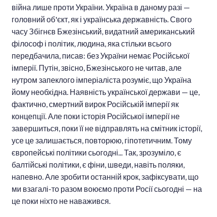
війна лише проти України. Україна в даному разі —
головний об'єкт, як і українська державність. Свого
часу Збігнєв Бжезінський, видатний американський
філософ і політик, людина, яка стільки всього
передбачила, писав: без України немає Російської
імперії. Путін, звісно, Бжезінського не читав, але
нутром запеклого імперіаліста розуміє, що Україна
йому необхідна. Наявність української держави — це,
фактично, смертний вирок Російській імперії як
концепції. Але поки історія Російської імперії не
завершиться, поки її не відправлять на смітник історії,
усе це залишається, повторюю, гіпотетичним. Тому
європейські політики сьогодні... Так, зрозуміло, є
балтійські політики, є фіни, шведи, навіть поляки,
напевно. Але зробити останній крок, зафіксувати, що
ми взагалі-то разом воюємо проти Росії сьогодні — на
це поки ніхто не наважився.