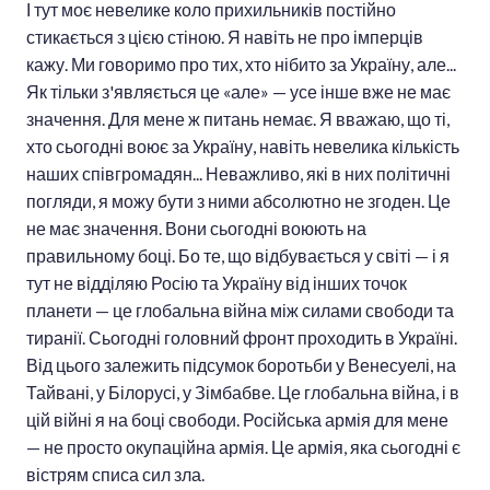
І тут моє невелике коло прихильників постійно
стикається з цією стіною. Я навіть не про імперців
кажу. Ми говоримо про тих, хто нібито за Україну, але...
Як тільки з'являється це «але» — усе інше вже не має
значення. Для мене ж питань немає. Я вважаю, що ті,
хто сьогодні воює за Україну, навіть невелика кількість
наших співгромадян... Неважливо, які в них політичні
погляди, я можу бути з ними абсолютно не згоден. Це
не має значення. Вони сьогодні воюють на
правильному боці. Бо те, що відбувається у світі — і я
тут не відділяю Росію та Україну від інших точок
планети — це глобальна війна між силами свободи та
тиранії. Сьогодні головний фронт проходить в Україні.
Від цього залежить підсумок боротьби у Венесуелі, на
Тайвані, у Білорусі, у Зімбабве. Це глобальна війна, і в
цій війні я на боці свободи. Російська армія для мене
— не просто окупаційна армія. Це армія, яка сьогодні є
вістрям списа сил зла.