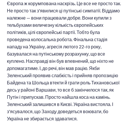
Європа ж корумпована наскрізь. Це все не просто так.
Не просто так з'явилися ці путінські симпатії. Віддамо
належне — вони працювали добре. Вони купили з
тельбухами величезну кількість європейських
політиків, цілі європейські партії. Тобто була
проведена колосальна робота. Фінальна стадія
нападу на Україну, агресія лютого 22-го року,
базувалася на путінському розрахунку, що все
куплено. Насправді він був впевнений, що ніхто не
допомагатиме. І, до речі, він мав рацію. Якби
Зеленський проявив слабкість і прийняв пропозицію
Байдена та Шольца втекти й грати роль Тихановської
десь у районі Варшави, то все б закінчилося так, як
Путін і припускав. Просто найшла коса на камінь.
Зеленський залишився в Києві. Україна вистояла. І
з'ясувалося, що Заходу доведеться воювати, бо
Україна не збирається здаватися.