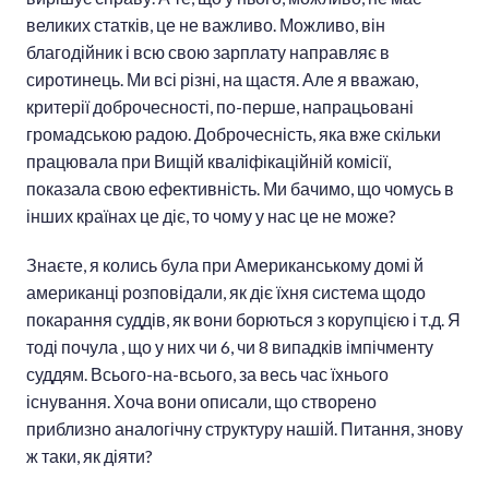
великих статків, це не важливо. Можливо, він
благодійник і всю свою зарплату направляє в
сиротинець. Ми всі різні, на щастя. Але я вважаю,
критерії доброчесності, по-перше, напрацьовані
громадською радою. Доброчесність, яка вже скільки
працювала при Вищій кваліфікаційній комісії,
показала свою ефективність. Ми бачимо, що чомусь в
інших країнах це діє, то чому у нас це не може?
Знаєте, я колись була при Американському домі й
американці розповідали, як діє їхня система щодо
покарання суддів, як вони борються з корупцією і т.д. Я
тоді почула , що у них чи 6, чи 8 випадків імпічменту
суддям. Всього-на-всього, за весь час їхнього
існування. Хоча вони описали, що створено
приблизно аналогічну структуру нашій. Питання, знову
ж таки, як діяти?