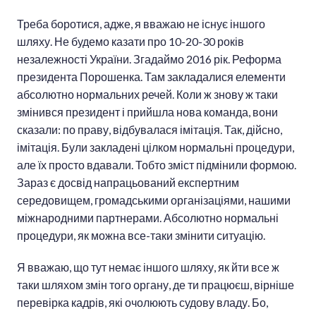
Треба боротися, адже, я вважаю не існує іншого
шляху. Не будемо казати про 10-20-30 років
незалежності України. Згадаймо 2016 рік. Реформа
президента Порошенка. Там закладалися елементи
абсолютно нормальних речей. Коли ж знову ж таки
змінився президент і прийшла нова команда, вони
сказали: по праву, відбувалася імітація. Так, дійсно,
імітація. Були закладені цілком нормальні процедури,
але їх просто вдавали. Тобто зміст підмінили формою.
Зараз є досвід напрацьований експертним
середовищем, громадськими організаціями, нашими
міжнародними партнерами. Абсолютно нормальні
процедури, як можна все-таки змінити ситуацію.
Я вважаю, що тут немає іншого шляху, як йти все ж
таки шляхом змін того органу, де ти працюєш, вірніше
перевірка кадрів, які очолюють судову владу. Бо,