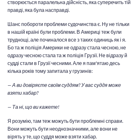
створюється паралельна дійсність, яка суперечить тій
правді, яка була насправді.
Шанс побороти проблеми судочинства є. Ну не тільки
в нашій країні були проблеми. В Америці теж були
труднощі, але починалося все з таких одиниць як і я.
Бо та ж поліція Америки не одразу стала чесною, не
одразу чесною стала та ж поліція Грузії. Не відразу й
судді стали в Грузії чесними. Але я пам'ятаю десь
кілька років тому запитала у грузинів:
— А ви довіряєте своїм суддям? У вас суддя може
взяти хабар?
— Та ні, що ви кажете!
Я розумію, там теж можуть бути проблемні справи.
Вони можуть бути неоднозначними, але вони не
вірять у те, що суддя може взяти хабар.