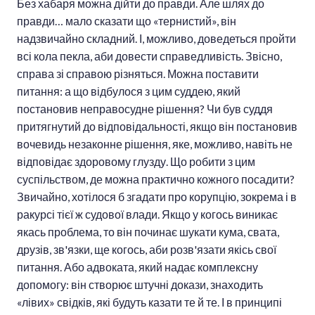
Без хабаря можна дійти до правди. Але шлях до
правди… мало сказати що «тернистий», він
надзвичайно складний. І, можливо, доведеться пройти
всі кола пекла, аби довести справедливість. Звісно,
справа зі справою різняться. Можна поставити
питання: а що відбулося з цим суддею, який
постановив неправосудне рішення? Чи був суддя
притягнутий до відповідальності, якщо він постановив
вочевидь незаконне рішення, яке, можливо, навіть не
відповідає здоровому глузду. Що робити з цим
суспільством, де можна практично кожного посадити?
Звичайно, хотілося б згадати про корупцію, зокрема і в
ракурсі тієї ж судової влади. Якщо у когось виникає
якась проблема, то він починає шукати кума, свата,
друзів, зв'язки, ще когось, аби розв'язати якісь свої
питання. Або адвоката, який надає комплексну
допомогу: він створює штучні докази, знаходить
«лівих» свідків, які будуть казати те й те. І в принципі