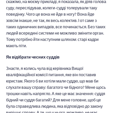
скажімо, на моєму прикладі, я показала, як діяв голова
суду, переслідував, колеги-судді толерували таку
поведінку. Чого це вона не йде в ногу? Вона йде
зовсім інакше, не так, як весь колектив. І от саме з
таких одиничних випадків, все починається. Без таких
людей всередині системи не можливо змінити орган.
Тому потрібно йти наступним шляхом: старі кадри
мають піти.
Як відібрати чесних суддів
Знаєте, я колись чула від керівника Вищої
кваліфікаційної комісії питання, яке він поставив
юристам. Якого б ви хотіли мали суддю, що мав би
слухати вашу справу: багатого чи бідного? Мене щось
трошки навіть напрягло. А яке це має значення: суддя
бідний чи суддя багатий? Для мене головне, щоб це
була справедлива людина, яка відповідно до закону
вирішує справу. А те, що у нього, можливо, не має