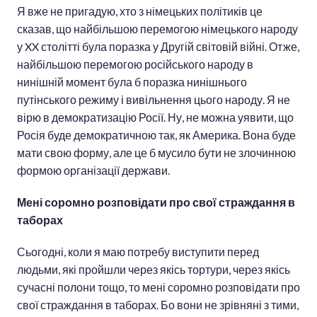
Я вже не пригадую, хто з німецьких політиків це
сказав, що найбільшою перемогою німецького народу
у XX столітті була поразка у Другій світовій війні. Отже,
найбільшою перемогою російського народу в
нинішній момент була б поразка нинішнього
путінського режиму і вивільнення цього народу. Я не
вірю в демократизацію Росії. Ну, не можна уявити, що
Росія буде демократичною так, як Америка. Вона буде
мати свою форму, але це б мусило бути не злочинною
формою організації держави.
Мені соромно розповідати про свої страждання в
таборах
Сьогодні, коли я маю потребу виступити перед
людьми, які пройшли через якісь тортури, через якісь
сучасні полони тощо, то мені соромно розповідати про
свої страждання в таборах. Бо вони не зрівняні з тими,