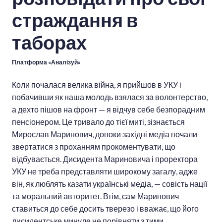
страждання в
таборах
Платформа «Аналізуй»
Коли почалася велика війна, я прийшов в УКУ і
побачивши як наша молодь взялася за волонтерство,
а дехто пішов на фронт — я відчув себе безпорадним
пенсіонером. Це тривало до тієї миті, зізнається
Мирослав Маринович, допоки західні медіа почали
звертатися з проханням прокоментувати, що
відбувається. Дисидента Мариновича і проректора
УКУ не треба представляти широкому загалу, адже
він, як люблять казати українські медіа, — совість нації
та моральний авторитет. Втім, сам Маринович
ставиться до себе досить тверезо і вважає, що його
дисидентське минуле не порівняти з тими