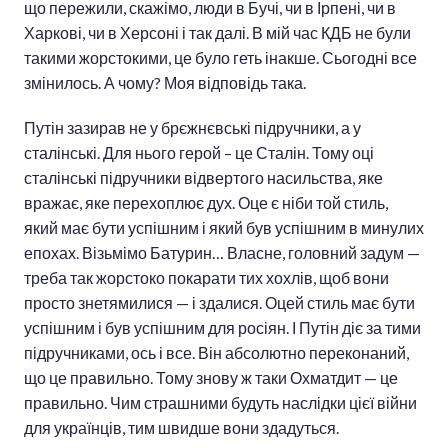
що пережили, скажімо, люди в Бучі, чи в Ірпені, чи в
Харкові, чи в Херсоні і так далі. В мій час КДБ не були
такими жорстокими, це було геть інакше. Сьогодні все
змінилось. А чому? Моя відповідь така.
Путін зазирав не у брєжнєвські підручники, а у
сталінські. Для нього герой – це Сталін. Тому оці
сталінські підручники відвертого насильства, яке
вражає, яке перехоплює дух. Оце є ніби той стиль,
який має бути успішним і який був успішним в минулих
епохах. Візьмімо Батурин… Власне, головний задум —
треба так жорстоко покарати тих хохлів, щоб вони
просто знетямилися — і здалися. Оцей стиль має бути
успішним і був успішним для росіян. І Путін діє за тими
підручниками, ось і все. Він абсолютно переконаний,
що це правильно. Тому знову ж таки Охматдит — це
правильно. Чим страшними будуть наслідки цієї війни
для українців, тим швидше вони здадуться.