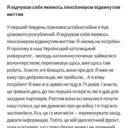
Я відчував себе якимось пенсіонером відкинутим
життям
У перший тиждень повномасштабної війни я був
цілковито розгублений. Я відчував себе якимось
пенсіонером відкинутим життям. Я нікому не потрібен.
Я прохожу в наш Український католицький
університет, - молодь натхненно починає займатися
волонтерством, перепаковує щось, вже щось там
робить. Знаєте, очі блищать, вони при ділі. Я вже не
кажу про добровольців, які прийшли… А я кому
потрібен? Я вже ні в армію не піду в 75 років. І знаєте,
це тривало десь до тих перших інтерв'ю, які я дав для
західних партнерів. Раптом вони всі кинулися почути
наші голоси, що ми думаємо про цю війну. І я тоді все,
заспокоївся. Ага, це і є моя місія — переконувати захід,
давати інформацію. Тобто, це мій ідеологічний фронт,
хоча я розумію, що слово фронт може і не доречний.