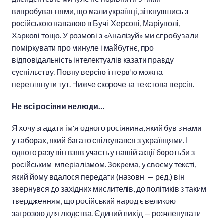
випробуваннями, що мали українці, зіткнувшись з
російською навалою в Бучі, Херсоні, Маріуполі,
Харкові тощо. У розмові з «Аналізуй» ми спробували
поміркувати про минуле і майбутнє, про
відповідальність інтелектуалів казати правду
суспільству. Повну версію інтерв’ю можна
переглянути
тут
. Нижче скорочена текстова версія.
Не всі росіяни нелюди…
Я хочу згадати ім'я одного росіянина, який був з нами
у таборах, який багато спілкувався з українцями. І
одного разу він взяв участь у нашій акції боротьби з
російським імперіалізмом. Зокрема, у своєму тексті,
який йому вдалося передати (назовні — ред.) він
звернувся до західних мислителів, до політиків з таким
твердженням, що російський народ є великою
загрозою для людства. Єдиний вихід — розчленувати