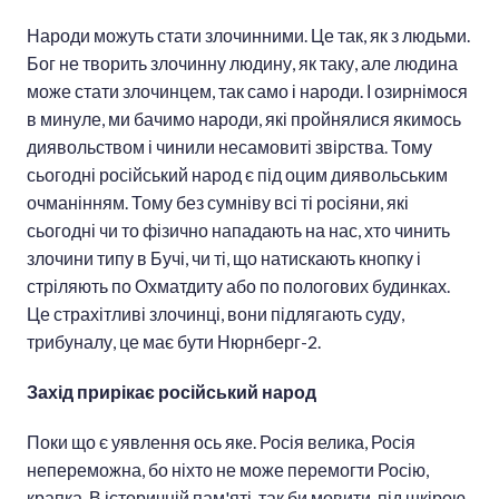
Народи можуть стати злочинними. Це так, як з людьми.
Бог не творить злочинну людину, як таку, але людина
може стати злочинцем, так само і народи. І озирнімося
в минуле, ми бачимо народи, які пройнялися якимось
диявольством і чинили несамовиті звірства. Тому
сьогодні російський народ є під оцим диявольським
очманінням. Тому без сумніву всі ті росіяни, які
сьогодні чи то фізично нападають на нас, хто чинить
злочини типу в Бучі, чи ті, що натискають кнопку і
стріляють по Охматдиту або по пологових будинках.
Це страхітливі злочинці, вони підлягають суду,
трибуналу, це має бути Нюрнберг-2.
Захід прирікає російський народ
Поки що є уявлення ось яке. Росія велика, Росія
непереможна, бо ніхто не може перемогти Росію,
крапка. В історичній пам'яті, так би мовити, під шкірою