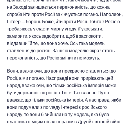
на Заході залишається переконаність, що кожна
спроба йти проти Росії закінчується погано. Наполеон,
Гітлер…. боронь Боже, йти проти Росії. Тобто з Росією
треба якось укласти мирну угоду, її укоськати,
замирити, якось задобрити, щоб її заспокоїти,
віддавши їй те, що вона хоче. Ось така модель
ставлення до росіян. За цією моделлю якраз стоїть
переконаність, що Росію змінити не можуть.
Вони, вважаючи, що вони прекрасно ставляться до
Росії, а ми погано. Насправді вони прирікають цей
народ, вважаючи, що тільки російська імперія може
бути державністю росіян. І все. Так власне Путін
вважає, що тільки російська імперія. А насправді якби
вони подумали з погляду інтересів російського
народу, то вони б вийшли на ту модель, яка була
властива німцям після поразки в Другій світовій війні.