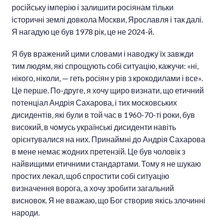
російську імперію і залишити росіянам тільки
історичні землі довкола Москви, Ярославля і так далі.
Я нагадую це був 1978 рік, це не 2024-й.
Я був вражений цими словами і наводжу їх завжди
тим людям, які спрощують собі ситуацію, кажучи: «ні,
нікого, ніколи, — геть росіян у рів з крокодилами і все».
Це перше. По-друге, я хочу щиро визнати, що етичний
потенціал Андрія Сахарова, і тих московських
дисидентів, які були в той час в 1960-70-ті роки, був
високий, в чомусь українські дисиденти навіть
орієнтувалися на них. Принаймні до Андрія Сахарова
в мене немає жодних претензій. Це був чоловік з
найвищими етичними стандартами. Тому я не шукаю
простих лекал, щоб спростити собі ситуацію
визначення ворога, а хочу зробити загальний
висновок. Я не вважаю, що Бог створив якісь злочинні
народи.