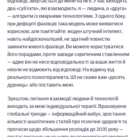
відповіді, звертається до мене на ім’я. У нас виходять
два «суб’єкти», які взаємодіють: я — людина, а «друга»
— алгоритм із хмарними технологіями. З одного боку,
при дефіциті фахівців така модель може виявитися
корисною, але пам’ятайте: жоден штучний інтелект,
навіть найдосконаліший, не здатний повністю
замінити живого фахівця. Ви можете користуватися
його порадами, проте завжди з критичним ставленням
— адже він не несе відповідальності за ваше життя й
ніколи не відмовить від відповіді. На відміну від
реального психотерапевта, ШІ не скаже вам «досить
дурниць» або поставить межі.
Зрештою, питання взаємодії людини й технологій
виходить за межі індивідуальної терапії. Враховуючи
глобальні тренди — інформаційний вибух, зростання
кількості аналітичних статей про психічне здоров’я та
прогнози щодо збільшення розладів до 2035 року —
постає питання: чи це шлях до психологічної еволюції,