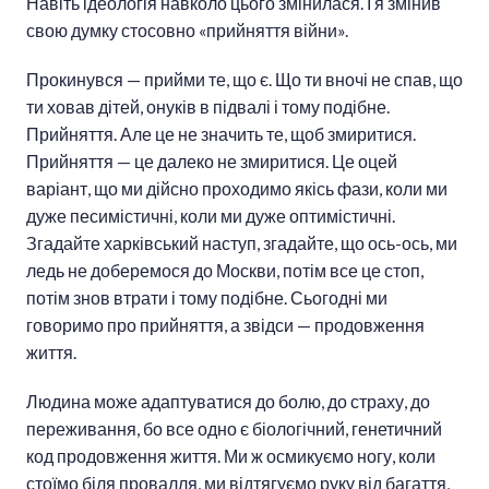
Навіть ідеологія навколо цього змінилася. І я змінив
свою думку стосовно «прийняття війни».
Прокинувся — прийми те, що є. Що ти вночі не спав, що
ти ховав дітей, онуків в підвалі і тому подібне.
Прийняття. Але це не значить те, щоб змиритися.
Прийняття — це далеко не змиритися. Це оцей
варіант, що ми дійсно проходимо якісь фази, коли ми
дуже песимістичні, коли ми дуже оптимістичні.
Згадайте харківський наступ, згадайте, що ось-ось, ми
ледь не доберемося до Москви, потім все це стоп,
потім знов втрати і тому подібне. Сьогодні ми
говоримо про прийняття, а звідси — продовження
життя.
Людина може адаптуватися до болю, до страху, до
переживання, бо все одно є біологічний, генетичний
код продовження життя. Ми ж осмикуємо ногу, коли
стоїмо біля провалля, ми відтягуємо руку від багаття,