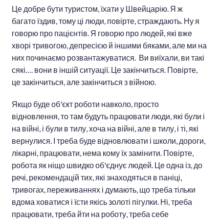
Це добре бути туристом, їхати у Швейцарію. Я ж
багато їздив, тому ці люди, повірте, страждають. Ну я
говорю про пацієнтів. Я говорю про людей, які вже
хворі тривогою, депресією й іншими бяками, але ми на
них починаємо розвантажуватися. Ви виїхали, ви такі
сякі…. вони в іншій ситуації. Це закінчиться. Повірте,
це закінчиться, але закінчиться з війною.
Якщо буде об'єкт роботи навколо, просто
відновлення, то там будуть працювати люди, які були і
на війні, і були в тилу, хоча на війні, але в тилу, і ті, які
вернулися. І треба буде відновлювати і школи, дороги,
лікарні, працювати, нема кому їх замінити. Повірте,
робота як ніщо швидко об'єднує людей. Це одна із, до
речі, рекомендацій тих, які знаходяться в паніці,
тривогах, переживаннях і думають, що треба тільки
вдома ховатися і їсти якісь золоті пігулки. Ні, треба
працювати, треба йти на роботу, треба себе