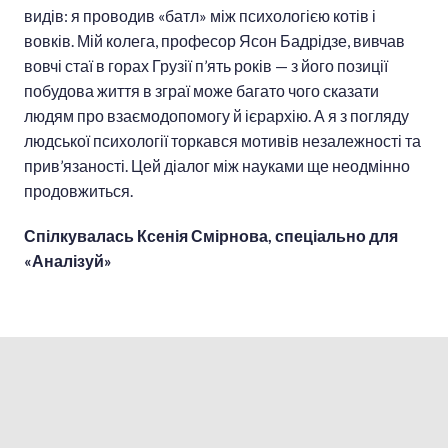
видів: я проводив «батл» між психологією котів і
вовків. Мій колега, професор Ясон Бадрідзе, вивчав
вовчі стаї в горах Грузії п’ять років — з його позиції
побудова життя в зграї може багато чого сказати
людям про взаємодопомогу й ієрархію. А я з погляду
людської психології торкався мотивів незалежності та
прив’язаності. Цей діалог між науками ще неодмінно
продовжиться.
Спілкувалась Ксенія Смірнова, спеціально для
«Аналізуй»