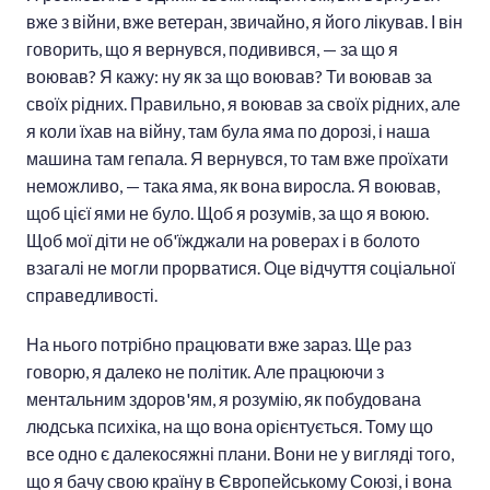
вже з війни, вже ветеран, звичайно, я його лікував. І він
говорить, що я вернувся, подивився, — за що я
воював? Я кажу: ну як за що воював? Ти воював за
своїх рідних. Правильно, я воював за своїх рідних, але
я коли їхав на війну, там була яма по дорозі, і наша
машина там гепала. Я вернувся, то там вже проїхати
неможливо, — така яма, як вона виросла. Я воював,
щоб цієї ями не було. Щоб я розумів, за що я воюю.
Щоб мої діти не об'їжджали на роверах і в болото
взагалі не могли прорватися. Оце відчуття соціальної
справедливості.
На нього потрібно працювати вже зараз. Ще раз
говорю, я далеко не політик. Але працюючи з
ментальним здоров'ям, я розумію, як побудована
людська психіка, на що вона орієнтується. Тому що
все одно є далекосяжні плани. Вони не у вигляді того,
що я бачу свою країну в Європейському Союзі, і вона