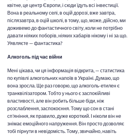
квітне, це центр Європи, і сюди їдуть всі інвестиції.
Вона в реальному селі, в оцій дорозі, вже завтра,
післязавтра, в оцій школі, в тому, що, може, дійсно, ми
доживемо до фантастичного світу, коли не потрібно
давати ніяких поборів, ніяких хабарів нікому і ні за що.
Уявляєте — фантастика?
Алкоголь під час війни
Мені цікава, чи ця інформація відкрита, — статистика
по купівлі алкогольних напоїв в Україні. Думаю, що
вона зросла. Ще раз говорю, що алкоголь-етилен є
транквілізатором. Тобто у нього є заспокійливі
властивості, але він робить більше біди, ніж
розслаблення, заспокоєння. Тому що сон в стані
сп’яніння, як правило, дуже короткий. І ніколи він не
знімає емоційного напруження. Він просто дозволяє
тобі пірнути в невідомість. Тому, звичайно, навіть