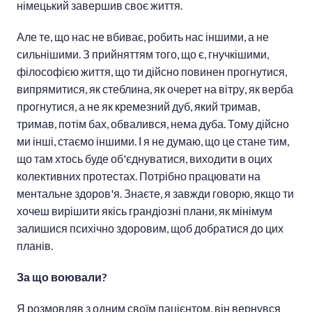
німецький завершив своє життя.
Але те, що нас не вбиває, робить нас іншими, а не
сильнішими. З прийняттям того, що є, гнучкішими,
філософією життя, що ти дійсно повинен прогнутися,
випрямитися, як стеблина, як очерет на вітру, як верба
прогнутися, а не як кремезний дуб, який тримав,
тримав, потім бах, обвалився, нема дуба. Тому дійсно
ми інші, стаємо іншими. І я не думаю, що це стане тим,
що там хтось буде об'єднуватися, виходити в оцих
колективних протестах. Потрібно працювати на
ментальне здоров'я. Знаєте, я завжди говорю, якщо ти
хочеш вирішити якісь грандіозні плани, як мінімум
залишися психічно здоровим, щоб добратися до цих
планів.
За що воювали?
Я розмовляв з одним своїм пацієнтом, він вернувся