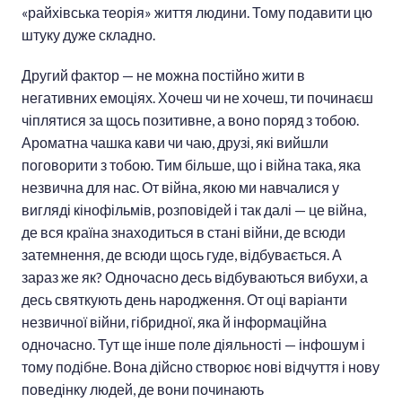
«райхівська теорія» життя людини. Тому подавити цю
штуку дуже складно.
Другий фактор — не можна постійно жити в
негативних емоціях. Хочеш чи не хочеш, ти починаєш
чіплятися за щось позитивне, а воно поряд з тобою.
Ароматна чашка кави чи чаю, друзі, які вийшли
поговорити з тобою. Тим більше, що і війна така, яка
незвична для нас. От війна, якою ми навчалися у
вигляді кінофільмів, розповідей і так далі — це війна,
де вся країна знаходиться в стані війни, де всюди
затемнення, де всюди щось гуде, відбувається. А
зараз же як? Одночасно десь відбуваються вибухи, а
десь святкують день народження. От оці варіанти
незвичної війни, гібридної, яка й інформаційна
одночасно. Тут ще інше поле діяльності — інфошум і
тому подібне. Вона дійсно створює нові відчуття і нову
поведінку людей, де вони починають