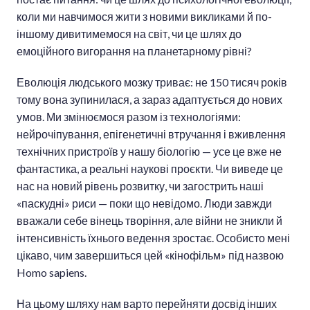
коли ми навчимося жити з новими викликами й по-
іншому дивитимемося на світ, чи це шлях до
емоційного вигорання на планетарному рівні?
Еволюція людського мозку триває: не 150 тисяч років
тому вона зупинилася, а зараз адаптується до нових
умов. Ми змінюємося разом із технологіями:
нейрочіпування, епігенетичні втручання і вживлення
технічних пристроїв у нашу біологію — усе це вже не
фантастика, а реальні наукові проєкти. Чи виведе це
нас на новий рівень розвитку, чи загострить наші
«паскудні» риси — поки що невідомо. Люди завжди
вважали себе вінець творіння, але війни не зникли й
інтенсивність їхнього ведення зростає. Особисто мені
цікаво, чим завершиться цей «кінофільм» під назвою
Homo sapiens.
На цьому шляху нам варто перейняти досвід інших