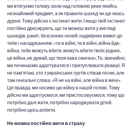
ми втягуємо голову, коли над головою реве якийсь
незнайомий предмет, а як правило шахед чи ще якась
дурня. Тому дійсно є інстинкт жити. І якщо твій інстинкт
постійно дресирують, що ти можеш жити у вигляді
шахедів, ракет, безсонних ночей, надмірних вимог до
тебе і нагадуванням: «ти в війні, ти в війні, війна йде,
війна, тебе можуть вбити, можуть вбити твоїх рідних,
це війна, не думай, що твоя кава смачна».То, звичайно,
ми починаємо адаптуватися і притуплювати реакції. Я
не пам'ятаю, хто з українських гуртів співав пісню, але
там геніальні слова: «Я не на війні, але війна в мені».
Це правда, ми носимо цю війну в нашій голові. Тому
дійсно ми адаптуємося, ми пристосовуємося, тому що
потрібно далі жити, потрібно народжувати дітей,
потрібно щось робити.
Не можна постійно жити в страху