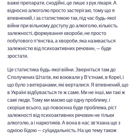
важкі препарати, снодійні, це лише з рук лікаря. А
відносно алкоголю просто застерігаю, тому що я
впевнений, і за статистикою так, під час будь-якої
війни при вільному доступу до алкоголю, кількість
залежності, формування хвороби, не просто
побутового п'янства, а хвороби, яка називається
залежністю від психоактивних речовин, — буде
зростати.
Це статистика будь-якої війни. Зверніться там до
Сполучених Штатів, які воювали у В'єтнамі, в Кореї, і
що було з ветеранами, які верталися. Я впевнений, що
в Україні відбувається те ж саме. Ми не інші, ми такі ж
самі люди. Тому ми маємо ще одну проблему, і
скоріше всього, що повоєнна буде проблема, ріст
залежності від психоактивних речовин не тільки
алкоголю, а і наркотиків. А вона в нас зв'язана ще з
однією бідою — суїцидальність. На цю тему також