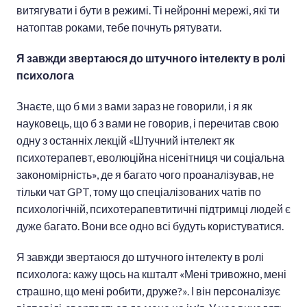
витягувати і бути в режимі. Ті нейронні мережі, які ти
натоптав роками, тебе почнуть рятувати.
Я завжди звертаюся до штучного інтелекту в ролі
психолога
Знаєте, що б ми з вами зараз не говорили, і я як
науковець, що б з вами не говорив, і перечитав свою
одну з останніх лекцій «Штучний інтелект як
психотерапевт, еволюційна нісенітниця чи соціальна
закономірність», де я багато чого проаналізував, не
тільки чат GPT, тому що спеціалізованих чатів по
психологічній, психотерапевтитичні підтримці людей є
дуже багато. Вони все одно всі будуть користуватися.
Я завжди звертаюся до штучного інтелекту в ролі
психолога: кажу щось на кшталт «Мені тривожно, мені
страшно, що мені робити, друже?». І він персоналізує