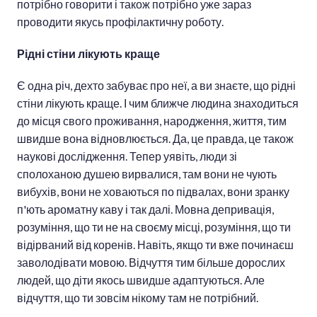
потрібно говорити і також потрібно уже зараз
проводити якусь профілактичну роботу.
Рідні стіни лікують краще
Є одна річ, дехто забуває про неї, а ви знаєте, що рідні
стіни лікують краще. І чим ближче людина знаходиться
до місця свого проживання, народження, життя, тим
швидше вона відновлюється. Да, це правда, це також
наукові дослідження. Тепер уявіть, люди зі
сполоханою душею вирвалися, там вони не чують
вибухів, вони не ховаються по підвалах, вони зранку
п'ють ароматну каву і так далі. Мовна депривація,
розуміння, що ти не на своєму місці, розуміння, що ти
відірваний від коренів. Навіть, якщо ти вже починаєш
заволодівати мовою. Відчуття тим більше дорослих
людей, що діти якось швидше адаптуються. Але
відчуття, що ти зовсім нікому там не потрібний.