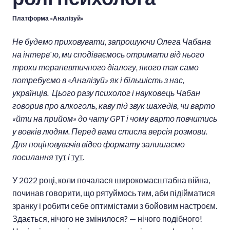
Платформа «Аналізуй»
Не будемо приховувати, запрошуючи Олега Чабана
на інтерв`ю, ми сподіваємось отримати від нього
трохи терапевтичного діалогу, якого так само
потребуємо в «Аналізуй» як і більшість з нас,
українців. Цього разу психолог і науковець Чабан
говорив про алкоголь, каву під звук шахедів, чи варто
«йти на прийом» до чату GPT і чому варто повчитись
у вовків людям. Перед вами стисла версія розмови.
Для поціновувачів відео формату залишаємо
посилання
тут
і
тут
.
У 2022 році, коли почалася широкомасштабна війна,
починав говорити, що рятуймось тим, аби підійматися
зранку і робити себе оптимістами з бойовим настроєм.
Здається, нічого не змінилося? — нічого подібного!