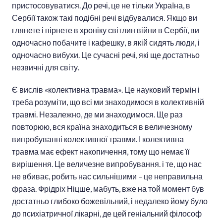
пристосовуватися. До речі, це не тільки Україна, в
Сербії також такі подібні речі відбувалися. Якщо ви
глянете і пірнете в хроніку світлин війни в Сербії, ви
одночасно побачите і кафешку, в якій сидять люди, і
одночасно вибухи. Це сучасні речі, які ще достатньо
незвичні для світу.
Є вислів «колективна травма». Це науковий термін і
треба розуміти, що всі ми знаходимося в колективній
травмі. Незалежно, де ми знаходимося. Ще раз
повторюю, вся країна знаходиться в величезному
випробуванні колективної травми. І колективна
травма має ефект накопичення, тому що немає її
вирішення. Це величезне випробування. і те, що нас
не вбиває, робить нас сильнішими – це неправильна
фраза. Фрідріх Ніцше, мабуть, вже на той момент був
достатньо глибоко божевільний, і недалеко йому було
до психіатричної лікарні, де цей геніальний філософ