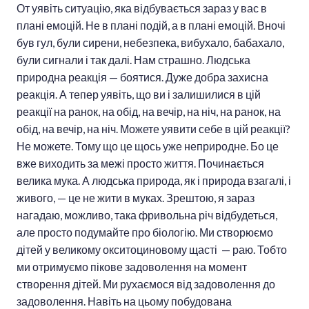
От уявіть ситуацію, яка відбувається зараз у вас в
плані емоцій. Не в плані подій, а в плані емоцій. Вночі
був гул, були сирени, небезпека, вибухало, бабахало,
були сигнали і так далі. Нам страшно. Людська
природна реакція — боятися. Дуже добра захисна
реакція. А тепер уявіть, що ви і залишилися в цій
реакції на ранок, на обід, на вечір, на ніч, на ранок, на
обід, на вечір, на ніч. Можете уявити себе в цій реакції?
Не можете. Тому що це щось уже неприродне. Бо це
вже виходить за межі просто життя. Починається
велика мука. А людська природа, як і природа взагалі, і
живого, — це не жити в муках. Зрештою, я зараз
нагадаю, можливо, така фривольна річ відбудеться,
але просто подумайте про біологію. Ми створюємо
дітей у великому окситоциновому щасті — раю. Тобто
ми отримуємо пікове задоволення на момент
створення дітей. Ми рухаємося від задоволення до
задоволення. Навіть на цьому побудована