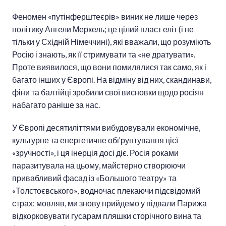
Феномен «путінферштеєрів» виник не лише через
політику Ангели Меркель; це цілий пласт еліт (і не
тільки у Східній Німеччині), які вважали, що розуміють
Росію і знають, як її стримувати та «не дратувати».
Проте виявилося, що вони помилялися так само, як і
багато інших у Європі. На відміну від них, скандинави,
фіни та балтійці зробили свої висновки щодо росіян
набагато раніше за нас.
У Європі десятиліттями вибудовували економічне,
культурне та енергетичне обґрунтування цієї
«зручності», і ця інерція досі діє. Росія роками
паразитувала на цьому, майстерно створюючи
привабливий фасад із «Большого театру» та
«Толстоєвського», водночас плекаючи підсвідомий
страх: мовляв, ми знову прийдемо у підвали Парижа
відкорковувати гусарам пляшки сторічного вина та