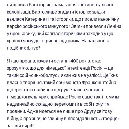
витіснила багаторічні намагання континентальної
колонізації. Варто лише згадати історію: звідки
взялася Катерина II та історики, що писали канонічну
версію російського минулого? Звідки привезли Леніна
у броньовику, чий капітал сторіччями заходив у цю
країну і чому досі триває підтримка Навальної та
подібних фігур?
Якщо проаналізувати останні 400 років, стає
зрозуміло, що для німецької інтелігенції Росія — це
такий собі «син-оболтус», який жив на узліссі. Це їхнє
власне творіння, такий собі монстр Франкенштейна,
що зрештою відбився від рук. Значна частина
німецької культури сприймає Росію саме так, і тому їм
надзвичайно складно переломити в собі почуття
провини. Адже йдеться не лише про Другу світову
війну, а про значно глибшу відповідальність «творця»
за свій виріб.