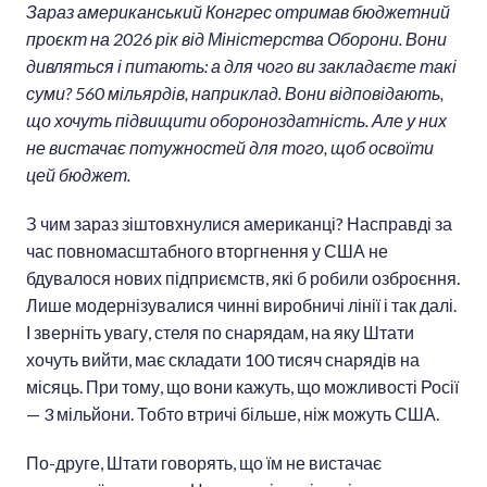
Зараз американський Конгрес отримав бюджетний
проєкт на 2026 рік від Міністерства Оборони. Вони
дивляться і питають: а для чого ви закладаєте такі
суми? 560 мільярдів, наприклад. Вони відповідають,
що хочуть підвищити обороноздатність. Але у них
не вистачає потужностей для того, щоб освоїти
цей бюджет.
З чим зараз зіштовхнулися американці? Насправді за
час повномасштабного вторгнення у США не
бдувалося нових підприємств, які б робили озброєння.
Лише модернізувалися чинні виробничі лінії і так далі.
І зверніть увагу, стеля по снарядам, на яку Штати
хочуть вийти, має складати 100 тисяч снарядів на
місяць. При тому, що вони кажуть, що можливості Росії
— 3 мільйони. Тобто втричі більше, ніж можуть США.
По-друге, Штати говорять, що їм не вистачає