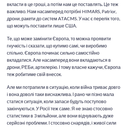
вкласти в це гроші, а потім нам це поставлять. Це теж
важливо. Нам насамперед потрібні HIMARS, Patrior,
дрони, ракети до систем ATACMS. У нас є перелік того,
що можуть поставити лише США.
Те, що може замінити Європа, то можна проявити
гнучкість і сказати, що купимо самі, чи виробимо
спільно. Європа починає сильно самостійно
вкладатися. Але насамперед вони вкладаються в
дрони, РЕБи, артилерію. І тому власне кажучи, Європа
теж робитиме свій внесок.
Але ми потрапили в ситуацію, коли війна триває довго
і вона доволі таки виснажлива. І рано чи пізно мала
статися ситуація, коли запаси будуть поступово
закінчуються. У Росії теж саме. Я не знаю стосовно
статистики в 3 мільйони, але вони відчувають дуже
серйозні проблеми. І стосовно снарядів, і живої сили