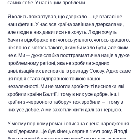
самих себе. У нас із цим проблеми.
Я колись пожартував, що дзеркало — це взагалі не
наш фетиш. У нас вся країна завішана дзеркалами,
але люди в них дивитися не хочуть. Люди хочуть
бачити відображення чогось уявного, чогось кращого,
ніж воно є, чогось такого, яким би мало бути, але яким
не є. Ми — дуже слабка посттравматична нація в дуже
проблемному регіоні, яка не зробила жодних
цивілізаційних висновків із розпаду Союзу. Адже саме
ця подія стала відправною точкою нашої
незалежності. Ми не змогли зробити ті висновки, які
зробили країни Балтії, і тому в них усе добре. Інші
країни з «червоного табору» теж зробили — і тому в
них усе добре. А ми захотіли жити далі за інерцією.
У моєму першому романі описана сцена народження
моєї держави. Це був кінець серпня 1991 року. Я тоді
був у туалеті й почув вигуки своєї мами, яка кричала: