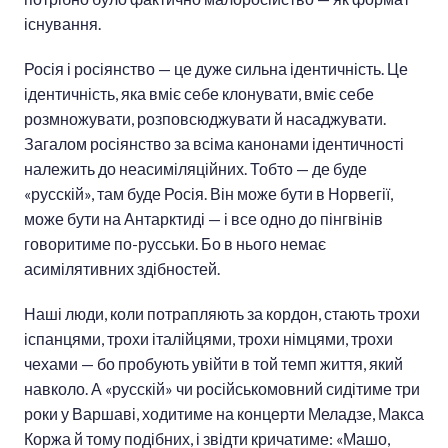
існування.
Росія і росіянство — це дуже сильна ідентичність. Це
ідентичність, яка вміє себе клонувати, вміє себе
розмножувати, розповсюджувати й насаджувати.
Загалом росіянство за всіма канонами ідентичності
належить до неасиміляційних. Тобто — де буде
«русскій», там буде Росія. Він може бути в Норвегії,
може бути на Антарктиді — і все одно до пінгвінів
говоритиме по-русськи. Бо в нього немає
асимілятивних здібностей.
Наші люди, коли потрапляють за кордон, стають трохи
іспанцями, трохи італійцями, трохи німцями, трохи
чехами — бо пробують увійти в той темп життя, який
навколо. А «русскій» чи російськомовний сидітиме три
роки у Варшаві, ходитиме на концерти Меладзе, Макса
Коржа й тому подібних, і звідти кричатиме: «Машо,