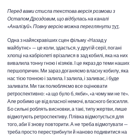
Перед вами стисла текстова версія розмови з
Остапом Дроздовим, що відбулась на каналі
«Аналізуй». Повну версію можна переглянути
тут
.
Одна з найяскравіших сцен фільму «Назад у
майбутнє» — це коли, здається, у другій серії, погані
хлопці на кабріолеті врізалися в зад кобилі, яка на них
вивалила тонну гною і кізяків. І це якраз до теми наших
першопричин. Ми зараз доганяємо власну кобилу, яка
нас тією тонною і залила. І залила, і заливає, і буде
заливати. Ми так полюбляємо все оцінювати
ретроспективно: «а що було б, якби», «а чому ми не те».
Але робимо це від власної немочі, власного безсилля.
Бо сильні роблять висновки, а такі, типу жертви, лише
відмотують ретроспективу. Плівка відмотується для
того, аби її знову повторити. А не треба відмотувати —
треба просто перестрибнути й наново подивитися на