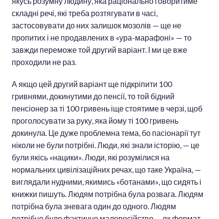
якусь розумну людину, яка раціонально говоритиме
складні речі, які треба розтягувати в часі,
застосовувати до них залишок мозолів — ще не
пропитих і не продавлених в «ура-марафоні» — то
завжди переможе той другий варіант. І ми це вже
проходили не раз.
А якщо цей другий варіант ще підкріпити 100
гривнями, докинутими до пенсії, то той бідний
пенсіонер за ті 100 гривень іще стоятиме в черзі, щоб
проголосувати за руку, яка йому ті 100 гривень
докинула. Це дуже проблемна тема, бо пасіонарії тут
ніколи не були потрібні. Люди, які знали історію, — це
були якісь «нацики». Люди, які розумілися на
нормальних цивілізаційних речах, що таке Україна, —
виглядали нудними, якимись «ботанами», що сидять і
книжки пишуть. Людям потрібна була розвага. Людям
потрібна була зневага один до одного. Людям
потрібно було фактично малоросійство — як формат