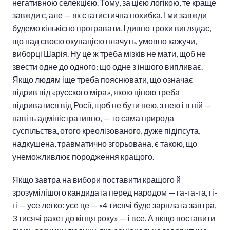
негативною селекцією. Тому, за цією логікою, те краще
завжди є, але — як статистична похибка. І ми завжди
будемо кількісно програвати. І дивно трохи виглядає,
що над своєю окупацією плачуть, умовно кажучи,
виборці Шарія. Ну це ж треба мізків не мати, щоб не
звести одне до одного: що одне з іншого випливає.
Якщо людям іще треба пояснювати, що означає
відрив від «русского міра», якою ціною треба
відриватися від Росії, щоб не бути нею, з нею і в ній —
навіть адміністративно, — то сама природа
суспільства, отого креолізованого, дуже підіпсута,
надкушена, травматично згорьована, є такою, що
унеможливлює породження кращого.
Якщо завтра на вибори поставити кращого й
зрозумілішого кандидата перед народом — га-га-га, гі-
гі — усе легко: усе це — «4 тисячі буде зарплата завтра,
3 тисячі ракет до кінця року» — і все. А якщо поставити