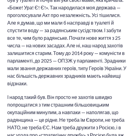
«Боже! Ура! Є! Є!». Так народилася моя держава —
проголосували Акт про незалежність. Усі тішилися.
Але я думав, що ми мали б насправді в туалеті й
спустити воду — за радянським сусідством. І забути
все те, чим було радянське. Почати нове життя з 25
числа — на нових засадах. Але ні, наш народ захотів
залишитися старим. Тому до 2014 року — комуністи в
парламенті, до 2025 — ОПЗЖ у парламенті. Зрадники
мали звання державних героїв, типу Героїв України. У
нас більшість державних зрадників мають найвищі
відзнаки.
І народ такий був. Він просто не захотів швидко
попрощатися з тим страшним більшовицьким
окупаційним минулим, а навпаки — наполягав, що
радянщина — це рідне. Не треба їм Європи, не треба
НАТО, не треба ЄС. Нам треба дружити з Росією, і в
нас угода про «стратегічну дружбу» з Росією була аж