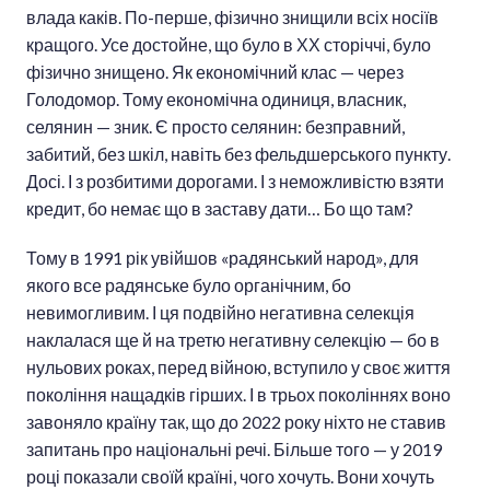
влада каків. По-перше, фізично знищили всіх носіїв
кращого. Усе достойне, що було в ХХ сторіччі, було
фізично знищено. Як економічний клас — через
Голодомор. Тому економічна одиниця, власник,
селянин — зник. Є просто селянин: безправний,
забитий, без шкіл, навіть без фельдшерського пункту.
Досі. І з розбитими дорогами. І з неможливістю взяти
кредит, бо немає що в заставу дати… Бо що там?
Тому в 1991 рік увійшов «радянський народ», для
якого все радянське було органічним, бо
невимогливим. І ця подвійно негативна селекція
наклалася ще й на третю негативну селекцію — бо в
нульових роках, перед війною, вступило у своє життя
покоління нащадків гірших. І в трьох поколіннях воно
завоняло країну так, що до 2022 року ніхто не ставив
запитань про національні речі. Більше того — у 2019
році показали своїй країні, чого хочуть. Вони хочуть