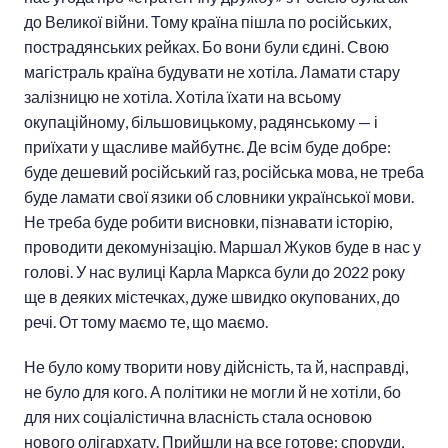
до Великої війни. Тому країна пішла по російських,
пострадянських рейках. Бо вони були єдині. Свою
магістраль країна будувати не хотіла. Ламати стару
залізницю не хотіла. Хотіла їхати на всьому
окупаційному, більшовицькому, радянському — і
приїхати у щасливе майбутнє. Де всім буде добре:
буде дешевий російський газ, російська мова, не треба
буде ламати свої язики об словники української мови.
Не треба буде робити висновки, пізнавати історію,
проводити декомунізацію. Маршал Жуков буде в нас у
голові. У нас вулиці Карла Маркса були до 2022 року
ще в деяких містечках, дуже швидко окупованих, до
речі. От тому маємо те, що маємо.
Не було кому творити нову дійсність, та й, насправді,
не було для кого. А політики не могли й не хотіли, бо
для них соціалістична власність стала основою
нового олігархату. Прийшли на все готове: споруди,