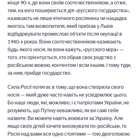
кінця 90-х, де вони своїм соотєчественніком, а отже,
тим, на кого поширюється дія «русского государства»,
називають не лише етнічного росіянина чи нащадка
якогось там визволителя, який приїхав у Львів
відбудовувати промислові об’єкти після окупації в
1940-х роках. Вони соотєчественніком називають
будь-якого носія, як вони кажуть, «русского міра» —
того, хто орієнтується, хто обрав своє родство з
російською мовою, контентом і всім іншим. І тому туди,
за ним, прийде государство.
Сила Росії полягає в тому, що вона створила свого
носія — який дуже часто навіть не усвідомлює цього.
Бо наші люди, які, можливо, і є патріотами України, не
розуміють, що Путіну неважливо, як ви самі себе
назвете. Ви можете навіть воювати за Україну. Але
якщо своїх дітей хочете виховувати по-російськи, то
Росія над вами все одно стоятиме — тою двоголовою