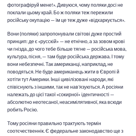
фотографіруй мене!». Дивуюся, чому поляки досі не
поклали цьому край. Бо ж поляки теж пережили
російську окупацію — їм це теж дуже «відхаркується».
Вони (поляки) запропонували світові дуже простий
принцип: де є «русскій» — не етнічно, а за зовом крові
чи гнізда, до чого тебе більше тягне — російська мова,
культура, пісня, — там буде російська держава. І тому
вони небезпечні. Так американці, наприклад, не
поводяться. Не буде американець жити в Європі й
хотіти тут Америки. Інші цивілізовані народи, які
співіснують з іншими, так не нав’язуються. А росіяни
належать до цієї такої «сокирної» ідентичності —
абсолютно неотесаної, неасимілятивної, яка всюди
робить Росію.
Тому росіяни правильно трактують термін
соотєчественнік. Є федеральне законодавство ще з