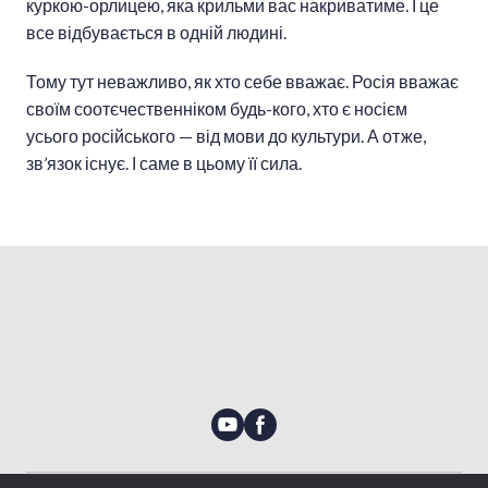
куркою-орлицею, яка крильми вас накриватиме. І це
все відбувається в одній людині.
Тому тут неважливо, як хто себе вважає. Росія вважає
своїм соотєчественніком будь-кого, хто є носієм
усього російського — від мови до культури. А отже,
зв’язок існує. І саме в цьому її сила.