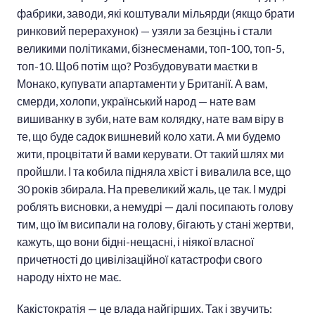
фабрики, заводи, які коштували мільярди (якщо брати
ринковий перерахунок) — узяли за безцінь і стали
великими політиками, бізнесменами, топ-100, топ-5,
топ-10. Щоб потім що? Розбудовувати маєтки в
Монако, купувати апартаменти у Британії. А вам,
смерди, холопи, український народ — нате вам
вишиванку в зуби, нате вам колядку, нате вам віру в
те, що буде садок вишневий коло хати. А ми будемо
жити, процвітати й вами керувати. От такий шлях ми
пройшли. І та кобила підняла хвіст і вивалила все, що
30 років збирала. На превеликий жаль, це так. І мудрі
роблять висновки, а немудрі — далі посипають голову
тим, що їм висипали на голову, бігають у стані жертви,
кажуть, що вони бідні-нещасні, і ніякої власної
причетності до цивілізаційної катастрофи свого
народу ніхто не має.
Какістократія — це влада найгірших. Так і звучить: