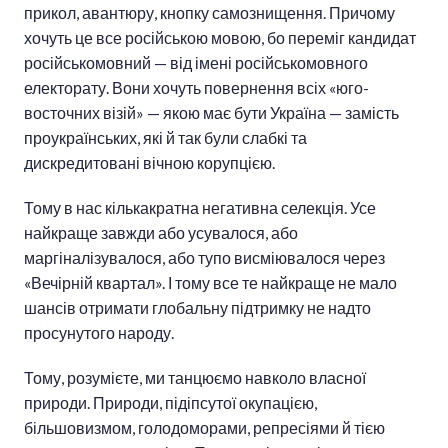
прикол, авантюру, кнопку самознищення. Причому
хочуть це все російською мовою, бо переміг кандидат
російськомовний — від імені російськомовного
електорату. Вони хочуть повернення всіх «юго-
восточних візій» — якою має бути Україна — замість
проукраїнських, які й так були слабкі та
дискредитовані вічною корупцією.
Тому в нас кількакратна негативна селекція. Усе
найкраще завжди або усувалося, або
маргіналізувалося, або тупо висміювалося через
«Вечірній квартал». І тому все те найкраще не мало
шансів отримати глобальну підтримку не надто
просунутого народу.
Тому, розумієте, ми танцюємо навколо власної
природи. Природи, підіпсутої окупацією,
більшовизмом, голодоморами, репресіями й тією