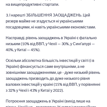
на вищепродуктивні стартапи.
3. І нарешті ЗБІЛЬШЕННЯ ЗАОЩАДЖЕНЬ. Цей
резерв майже не згадується ні українськими
посадовцями, ні навіть українськими економістами.
Насправді, рівень заощаджень в Україні є фатально
низьким (10% від ВВП, у Чехії — 30%, у Синґапурі —
40%, у Китаї — 45%).
Оскільки абсолютна більшість інвестицій у світі (і в
Україні) фінансується саме внутрішніми, а не
зовнішніми заощадженнями, це - дуже низький рівень
заощаджень призводить до дуже низького рівня
валових інвестицій у країні (15% від ВВП, у порівнянні
з 32% у Чехії і 43% у Китаї у 2022).
Потроєння заощаджень в Україні (вихід лише на
рівень Чехії) це - додаткових 36 млрд інвестиційних