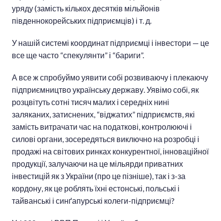
уряду (замість кількох десятків мільйонів
південнокорейських підприємців) і т. д.
У нашій системі координат підприємці і інвестори — це
все ще часто “спекулянти” і “бариги”.
А все ж спробуймо уявити собі розвиваючу і плекаючу
підприємництво українську державу. Уявімо собі, як
розцвітуть сотні тисяч малих і середніх нині
заляканих, затиснених, “віджатих” підприємств, які
замість витрачати час на податкові, контролюючі і
силові органи, зосередяться виключно на розробці і
продажі на світових ринках конкурентної, інноваційної
продукції, залучаючи на це мільярди приватних
інвестицій як з України (про це пізніше), так і з-за
кордону, як це роблять їхні естонські, польські і
тайванські і синґапурські колеги-підприємці?