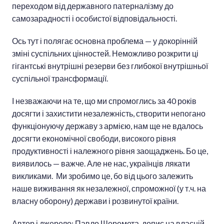
переходом від державного патерналізму до
самозарадності і особистої відповідальності.
Ось тут і полягає основна проблема — у докорінній
зміні суспільних цінностей. Неможливо розкрити ці
гігантські внутрішні резерви без глибокої внутрішньої
суспільної трансформації.
І незважаючи на те, що ми спромоглись за 40 років
досягти і захистити незалежність, створити непогано
функціонуючу державу з армією, нам ще не вдалось
досягти економічної свободи, високого рівня
продуктивності і належного рівня заощаджень. Бо це,
виявилось — важче. Але не нас, українців лякати
викликами. Ми зробимо це, бо від цього залежить
наше виживання як незалежної, спроможної (у т.ч. на
власну оборону) держави і розвинутої країни.
Автор і джерело: Павло Шеремета, допис на власній