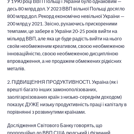
У 1990 році ВВП Польщі і України було однаковим —
десь 80 млрд дол. У 2023 ВВП вільної Польщі досягло
800 млрд дол. Рекорд економічно невільної України —
200 млрд у 2021. Звісно, рухаючись прискореними
темпами, це забере в України 20-25 років вийти на
мільярд ВВП, але яка це буде радість вийти на нього
своїм необмеженим креативом, своєю необмеженою
інноваційністю, своєю необмеженою дисципліною
впровадження, а не продажем обмежених рідкісних
металів.
2. ПІДВИЩЕННЯ ПРОДУКТИВНОСТІ. Україна (як і
врешті багато інших замонополізованих,
заолігархізованих країн з низько-середнім доходом)
показує ДУЖЕ низьку продуктивність праці і капіталу в
порівнянні з розвинутими країнами.
Дослідження Світового Банку говорять, що
пропорційно до ВВП США людський і фізичний