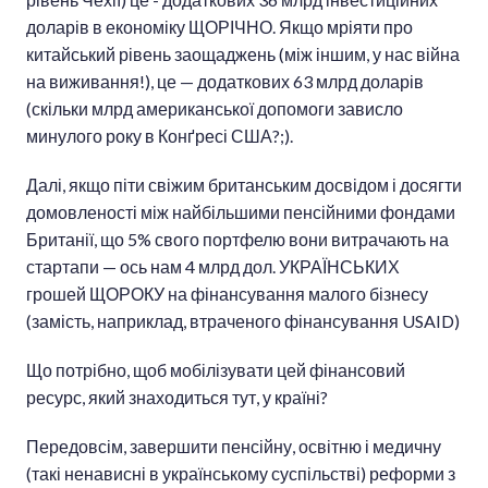
доларів в економіку ЩОРІЧНО. Якщо мріяти про
китайський рівень заощаджень (між іншим, у нас війна
на виживання!), це — додаткових 63 млрд доларів
(скільки млрд американської допомоги зависло
минулого року в Конґресі США?;).
Далі, якщо піти свіжим британським досвідом і досягти
домовленості між найбільшими пенсійними фондами
Британії, що 5% свого портфелю вони витрачають на
стартапи — ось нам 4 млрд дол. УКРАЇНСЬКИХ
грошей ЩОРОКУ на фінансування малого бізнесу
(замість, наприклад, втраченого фінансування USAID)
Що потрібно, щоб мобілізувати цей фінансовий
ресурс, який знаходиться тут, у країні?
Передовсім, завершити пенсійну, освітню і медичну
(такі ненависні в українському суспільстві) реформи з