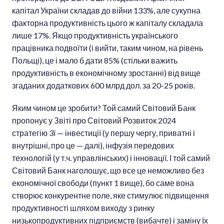
капітал України складав до війни 133%, але сукупна
факторна продуктивність цього ж капіталу складала
лише 17%. Якщо продуктивність українського
працівника подвоїти (і вийти, таким чином, на рівень
Польщі), це і мало б дати 85% (стільки важить
продуктивність в економічному зростанні) від вище
згаданих додаткових 600 млрд дол. за 20-25 років.
Яким чином це зробити? Той самий Світовий Банк
пропонує у Звіті про Світовий Розвиток 2024
стратегію 3ї — інвестиції (у першу чергу, приватні і
внутрішні, про це — далі), інфузія передових
технологій (у т.ч. управлінських) і інновації. І той самий
Світовий Банк наголошує, що все це неможливо без
економічної свободи (пункт 1 вище), бо саме вона
створює конкурентне поле, яке стимулює підвищення
продуктивності шляхом виходу з ринку
низькопродуктивних підприємств (вибачте) і заміну їх