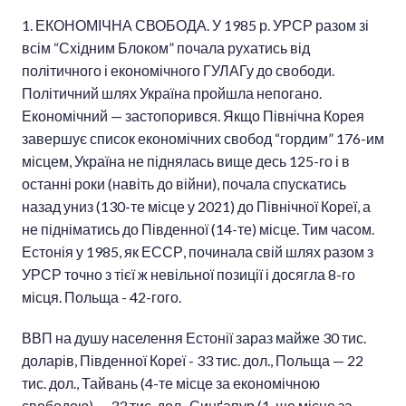
1. ЕКОНОМІЧНА СВОБОДА. У 1985 р. УРСР разом зі
всім “Східним Блоком” почала рухатись від
політичного і економічного ГУЛАГу до свободи.
Політичний шлях Україна пройшла непогано.
Економічний — застопорився. Якщо Північна Корея
завершує список економічних свобод “гордим” 176-им
місцем, Україна не піднялась вище десь 125-го і в
останні роки (навіть до війни), почала спускатись
назад униз (130-те місце у 2021) до Північної Кореї, а
не підніматись до Південної (14-те) місце. Тим часом.
Естонія у 1985, як ЕССР, починала свій шлях разом з
УРСР точно з тієї ж невільної позиції і досягла 8-го
місця. Польща - 42-гого.
ВВП на душу населення Естонії зараз майже 30 тис.
доларів, Південної Кореї - 33 тис. дол., Польща — 22
тис. дол., Тайвань (4-те місце за економічною
свободою) — 33 тис. дол., Синґапур (1-ше місце за