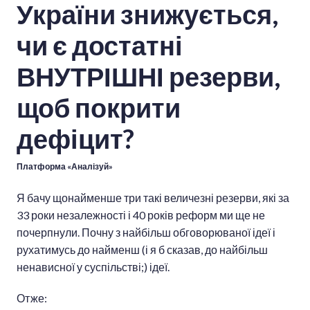
України знижується,
чи є достатні
ВНУТРІШНІ резерви,
щоб покрити
дефіцит?
Платформа «Аналізуй»
Я бачу щонайменше три такі величезні резерви, які за
33 роки незалежності і 40 років реформ ми ще не
почерпнули. Почну з найбільш обговорюваної ідеї і
рухатимусь до найменш (і я б сказав, до найбільш
ненависної у суспільстві;) ідеї.
Отже: