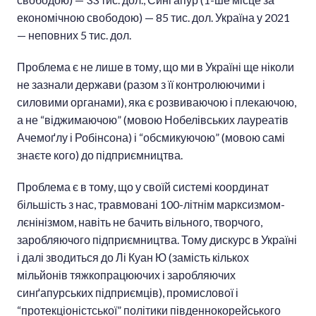
економічною свободою) — 85 тис. дол. Україна у 2021
— неповних 5 тис. дол.
Проблема є не лише в тому, що ми в Україні ще ніколи
не зазнали держави (разом з її контролюючими і
силовими органами), яка є розвиваючою і плекаючою,
а не “віджимаючою” (мовою Нобелівських лауреатів
Ачемоґлу і Робінсона) і “обсмикуючою” (мовою самі
знаєте кого) до підприємництва.
Проблема є в тому, що у своїй системі координат
більшість з нас, травмовані 100-літнім марксизмом-
лєнінізмом, навіть не бачить вільного, творчого,
заробляючого підприємництва. Тому дискурс в Україні
і далі зводиться до Лі Куан Ю (замість кількох
мільйонів тяжкопрацюючих і заробляючих
синґапурських підприємців), промислової і
“протекціоністської” політики південнокорейського