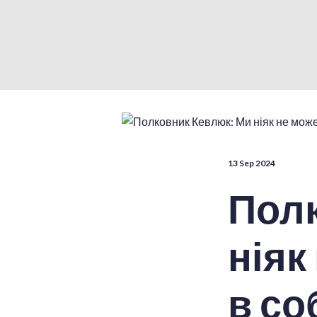
13 Sep 2024
Полк
ніяк
в со