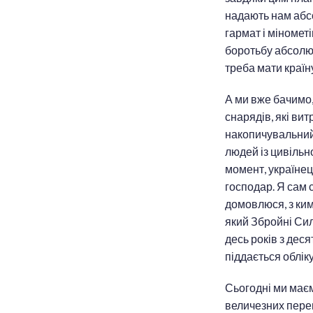
надають нам абс
гармат і міномет
боротьбу абсолют
треба мати країн
А ми вже бачимо,
снарядів, які ви
накопичувальний 
людей із цивільн
момент, українець
господар. Я сам с
домовлюся, з ким
який Збройні Си
десь років з деся
піддається облік
Сьогодні ми маєм
величезних перев