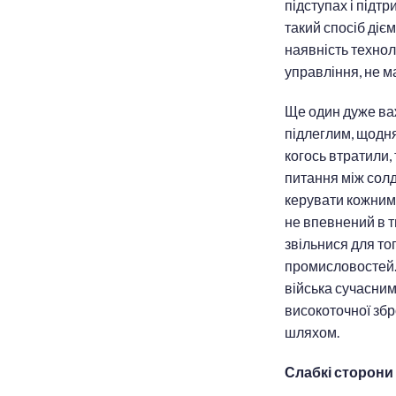
підступах і підтр
такий спосіб діє
наявність технол
управління, не м
Ще один дуже важ
підлеглим, щодня
когось втратили, 
питання між солд
керувати кожним
не впевнений в т
звільнися для тог
промисловостей. 
війська сучасним
високоточної збр
шляхом.
Слабкі сторони 