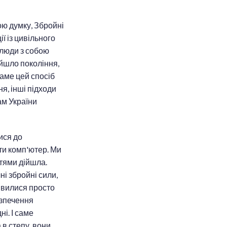
ою думку, Збройні
ї із цивільного
 люди з собою
ийшло покоління,
саме цей спосіб
я, інші підходи
ам України
ися до
ти комп'ютер. Ми
 тями дійшла.
ні збройні сили,
явилися просто
езпечення
і. І саме
 в степу, вони