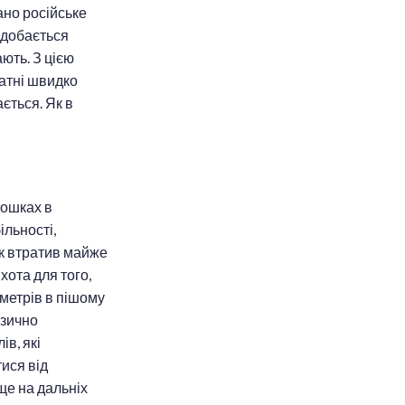
вано російське
подобається
ають. З цією
атні швидко
ється. Як в
дошках в
ільності,
ик втратив майже
хота для того,
ометрів в пішому
ізично
в, які
ися від
ще на дальніх