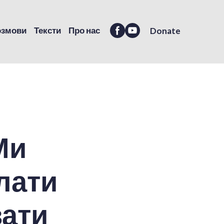
озмови
Тексти
Про нас
Donate
Ми
лати
вати