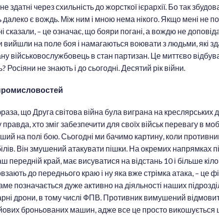
не здатні через схильність до жорсткої ієрархії. Бо так збудо
ь далеко є вождь. Між ним і мною нема нікого. Якщо мені не 
і сказали, – це означає, що бояри погані, а вождю не доповід
вийшли на поле боя і намагаються воювати з людьми, які зд
ану військовослужбовець в стан партизан. Це миттєво відбува
 Росіяни не знають і до сьогодні. Десятий рік війни.
промисловостей
раза, що Друга світова війна була виграна на креслярських 
 правда, хто зміг забезпечити для своїх військ перевагу в моб
ший на полі бою. Сьогодні ми бачимо картину, коли противн
ілів. Він змушений атакувати пішки. На окремих напрямках пі
ш передній край, має висуватися на відстань 10 і більше кіл
взають до переднього краю і ну яка вже стрімка атака, – це ф
ме позначається дуже активно на діяльності наших підрозділі
рні дрони, в тому числі ФПВ. Противник вимушений відмовит
йових броньованих машин, адже все це просто викошується 