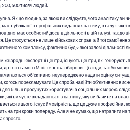
, 200, 500 тисяч людей.
упна. Якщо людина, за якою ви слідкуєте, чого аналітику ви ч
, має публікації в профільних виданнях на тему, в галузі якої
дповідно, має особистий досвід діяльності в цій галузі, так до 
. Це стосується не лише військових справ, а й тої самої енер
етичного комплексу, фактично будь-якої залозі діяльності л
 міжнародні експертні центри, існують центри, які генерують 
и, до того самого Міністерства оборони. Ці люди, так би мови
намагаються об'єктивно, неупереджено надати оцінку ситуаці
и, когось порекламувати Це спроба надійти об'єктивних висно
 і для більш просунутих користувачів соціальних мереж: слідк
и, які ви чуєте вкладаються в картину, яку ви бачите на влас
ається з цього, існує ймовірність, що це дуже професійна 
чить на три кроки попереду. Але я не думаю, що натрапити на 
так просто.