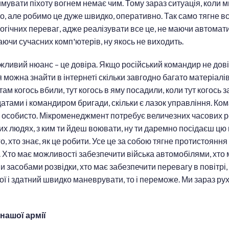
имувати піхоту вогнем немає чим. Тому зараз ситуація, коли м
мо, але робимо це дуже швидко, оперативно. Так само тягне в
огічних переваг, адже реалізувати все це, не маючи автома
аючи сучасних комп'ютерів, ну якось не виходить.
ливий нюанс – це довіра. Якщо російський командир не дові
 можна знайти в інтернеті скільки завгодно багато матеріалів 
там когось вбили, тут когось в яму посадили, коли тут когось
атами і командиром бригади, скільки є лазок управління. Ко
 особисто. Мікроменеджмент потребує величезних часових р
их людях, з ким ти йдеш воювати, ну ти даремно посідаєш цю 
о, хто знає, як це робити. Усе це за собою тягне протистояння
Хто має можливості забезпечити війська автомобілями, хто 
и засобами розвідки, хто має забезпечити перевагу в повітрі,
ої і здатний швидко маневрувати, то і переможе. Ми зараз р
нашої армії