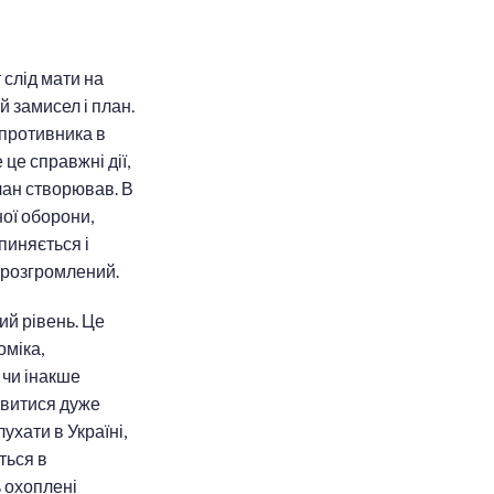
 слід мати на
ій замисел і план.
 противника в
 це справжні дії,
 план створював. В
ної оборони,
пиняється і
в розгромлений.
ий рівень. Це
оміка,
 чи інакше
тавитися дуже
ухати в Україні,
ться в
ь охоплені