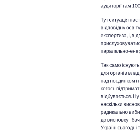
аудиторії там 100
Тут ситуація наст
відповідну освіту
експертиза, і, ві
прислуховуватися
паралельно-енерг
Так само існують
для органів влад
над поєдинком і 
когось підтримат
відбувається. Ну
наскільки висновк
радикально вибив
до висновку і ба
Україні сьогодні 