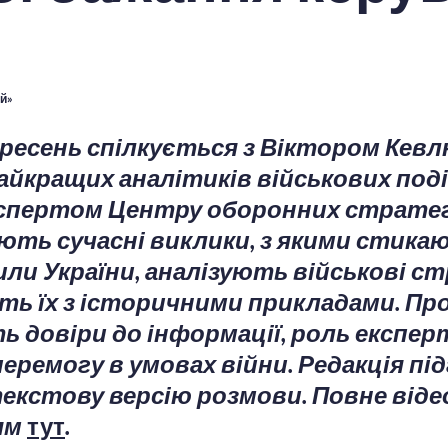
й»
ресень спілкується з Віктором Кевл
найкращих аналітиків військових поді
експертом Центру оборонних стратег
ть сучасні виклики, з якими стика
или України, аналізують військові ст
ь їх з історичними прикладами. Пр
ь довіри до інформації, роль експер
перемогу в умовах війни. Редакція пі
екстову версію розмови. Повне відео
ям
тут
.