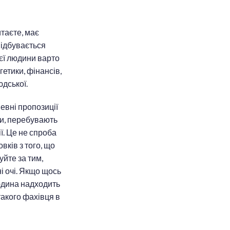
итаєте, має
 відбувається
цієї людини варто
гетики, фінансів,
юдської.
певні пропозиції
ти, перебувають
ї. Це не спроба
вків з того, що
уйте за тим,
ні очі. Якщо щось
людина надходить
такого фахівця в