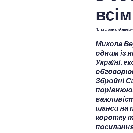
всім
Платформа «Аналізу
Микола Ве
одним із 
Україні, 
обговорюю
Збройні С
порівнюют
важливіст
шанси на 
коротку т
посиланн