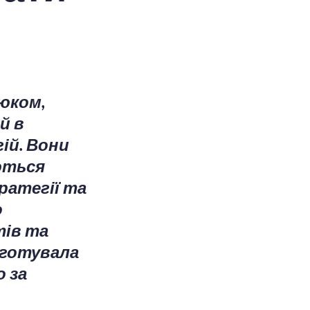
юком,
й в
ій. Вони
ються
ратегії та
о
тів та
дготувала
 за