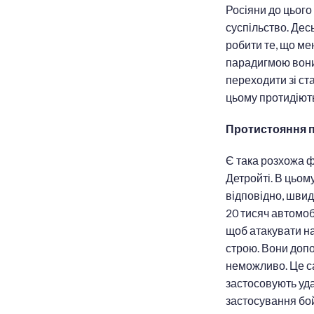
Росіяни до цього 
суспільство. Дес
робити те, що мен
парадигмою вони 
переходити зі ст
цьому протидіють?
Протистояння 
Є така розхожа ф
Детройті. В цьому
відповідно, швид
20 тисяч автомоб
щоб атакувати на
строю. Вони допо
неможливо. Це са
застосовують уда
застосування бо