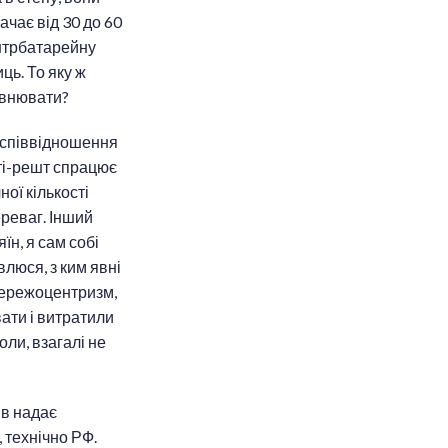
чає від 30 до 60
онтрбатарейну
ць. То яку ж
повнювати?
я співвідношення
шті-решт спрацює
ої кількості
реваг. Інший
їн, я сам собі
влюся, з ким явні
мережоцентризм,
ати і витратили
оли, взагалі не
ів надає
 технічно РФ.