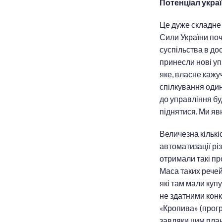
Потенціал укра
Це дуже складне 
Сили України поч
суспільства в до
принесли нові уп
яке, власне кажуч
спілкування один
до управління б
піднятися. Ми я
Величезна кількі
автоматизації рі
отримали такі про
Маса таких речей,
які там мали куп
не здатними конк
«Кропива» (прогр
завдяки цим план