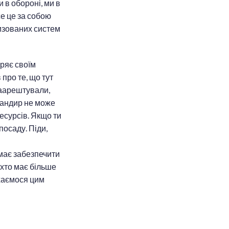
и в обороні, ми в
се це за собою
тизованих систем
ряє своїм
про те, що тут
 заарештували,
мандир не може
есурсів. Якщо ти
посаду. Піди,
має забезпечити
 хто має більше
ухаємося цим