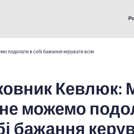
Р
овник Кевлюк: 
 не можемо подо
бі бажання керу