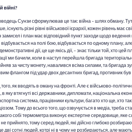
й війні?
водець Сунзи сформулював це так: війна – шлях обману. Тут
ше, існують різні рівні військової ієрархії, кожен рівень має св
 замисел і план має відповідний пункт заходи щодо ведення
 відбувається на полі бою, відбувається по одному плану, але
 демонстративні дії, це ще якісь дії, – знає тільки той, хто цей
ації ми бачили, коли в наступ перейшла бригада територіаль
йняв за чисту монету, навалився всіма силами, та бригада зу
вим флангом під удар двох десантних бригад, противник бу
того, як вводять в оману на фронті. Але є військово-політичн
, в яку втягнуті всі державники, дипломати, національна екон
спортна система, працівники культури, багато хто ще, хто так
ціозом. Тому до всього того, що озвучується в медіа, треба с
акого собі термометра виконує експертне середовище, яке сл
 не прийнято, тому серед людей, які дійсно глибоко розбираю
е дві сотні людей, котрі ні в чому не розбираються, але мают