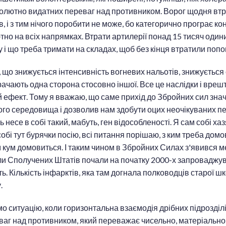
олютно видатних переваг над противником. Ворог щодня втра
ів, і з тим нічого поробити не може, бо категорично програє к
но на всіх напрямках. Втрати артилерії понад 15 тисяч одини
у і що треба тримати на складах, щоб без кінця втратили по
 що знижується інтенсивність вогневих нальотів, знижуєтьс
трачають одна сторона стосовно іншої. Все це наслідки і вре
ефект. Тому я вважаю, що саме прихід до Збройних сил значн
ого середовища і дозволив нам здобути оцих неочікуваних пе
 несе в собі такий, мабуть, ген відособленості. Я сам собі хазя
обі тут бурячки посію, всі питання порішаю, з ким треба домо
 кум домовиться. І таким чином в Збройних Силах з'явився 
ли Сполучених Штатів почали на початку 2000-х запроваджув
ть. Кількість інфарктів, яка там догнала полководців старої шк
у.
о ситуацію, коли горизонтальна взаємодія дрібних підрозділ
аг над противником, який переважає чисельно, матеріально,