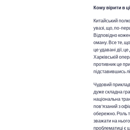
Кому вірити в ці
Китайський полко
увазі, що, по-пер
Відповідно кожен
оману. Все те, що
це удавані дії, це
Харківській опер
противник це при
підставившись лі
Чудовий приклад 
дуже складна гра
національна тран
пов'язаний з офі
обережно. Роль т
зважати на нього
проблематиці є щ