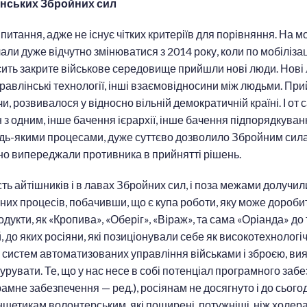
їнських Збройних сил
питання, адже не існує чітких критеріїв для порівняння. На м
али дуже відчутно змінюватися з 2014 року, коли по мобілізаці
сить закрите військове середовище прийшли нові люди. Нові
равлінські технології, інші взаємовідносини між людьми. Пр
и, розвивалося у відносно вільній демократичній країні. І от 
 з одним, інше бачення ієрархії, інше бачення підпорядкуванн
удь-якими процесами, дуже суттєво дозволило Збройним сил
вно випереджали противника в прийнятті рішень.
сть айтішників і в лавах Збройних сил, і поза межами долучил
зних процесів, побачивши, що є купа роботи, яку може дороби
дукти, як «Кропива», «Оберіг», «Віраж», та сама «Оріанда» до
 до яких росіяни, які позиціонували себе як високотехнологіч
у систем автоматизованих управління військами і зброєю, ви
урувати. Те, що у нас несе в собі потенціал програмного заб
амне забезпечення — ред.), росіянам не досягнуто і до сьогодн
шетикам волонтерським, які поширені, потужніші, ніж холера