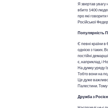
Я звертав увагу н
вбито 1400 людей.
про які говорити 
Російської Федер
Популярність П
Є певні країни в 
однією з таких.
постійні демарші,
є, наприклад, і 
На думку уряду І
Тобто вони на по
Це дуже важливо 
Палестини. Тому 
Дружба з Росіє
Насправді це є п