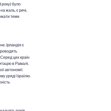
3 року) було
на жаль, є речі,
никати теми
не, Ірландія є
проводять
. Серед цих країн
тацію в Рамалі.
ої автономії.
му уряді Ізраїлю.
жність
тнадцять років