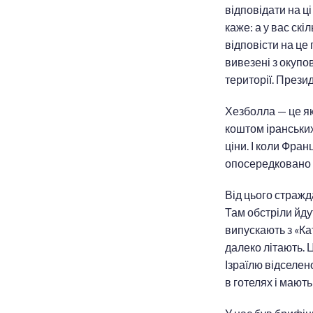
відповідати на ц
каже: а у вас ск
відповісти на це
вивезені з окупо
території. Прези
Хезболла — це як
коштом іранських
ціни. І коли Фран
опосередковано з
Від цього страж
Там обстріли йду
випускають з «Ка
далеко літають. Ц
Ізраїлю відселен
в готелях і мают