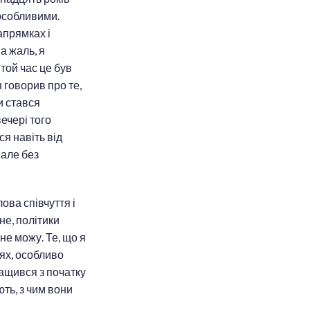
 особливими.
апрямках і
а жаль, я
той час це був
 говорив про те,
и стався
вечері того
я навіть від
 але без
ова співчуття і
не, політики
 не можу. Те, що я
зях, особливо
ращився з початку
ють, з чим вони