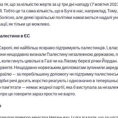
а те, що за кількістю жертв за ці три дні нападу (7 жовтня 202
 Тобто це та сама кількість, що в Бучі в нас, наприклад. Тому, 
болісно, але деякі ізраїльські політики намагаються надалі у
ації, як тільки це можливо.
алестини в ЄС
Європі, які найбільш яскраво підтримують палестинців. І, влас
 Вони нещодавно визнали Палестину незалежною державою, 
 коли гинуть цивільні в Газі чи на Лівому березі річки Йордан
Норвегія. Нещодавно норвезьким дипломатам зупинили акреди
зраїлю — за перебільшену допомогу чи підтримку палестинськ
дібні речі досить жорстко реагують і однозначно в теперішньо
пам'ятати — немає жодної партії, яка б виступала за незале
про це говорити зараз просто не варто.
ю
озицією прем'єр-міністра Нетаньяху. І слід згадати, що за шіс