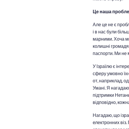
Це наша проблем
Але це не є пробл
і в нас були біль
марними. Хоча ми 
колишні громадяни
паспорти. Ми не
У Ізраїлю є інтер
сферу умовно їхні
от, наприклад, о
Умані. Я нагадаю,
підтримки Нетань
відповідно, кожн
Нагадаю, що ізр
електронних віз.