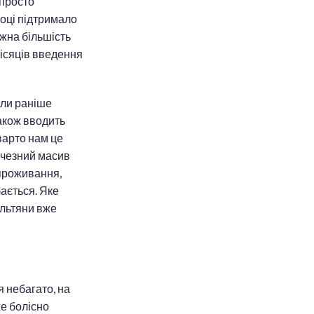
 просто
році підтримало
жна більшість
місяців введення
ули раніше
також вводить
 варто нам це
ичезний масив
 проживання,
ається. Яке
їльтяни вже
я небагато, на
же болісно