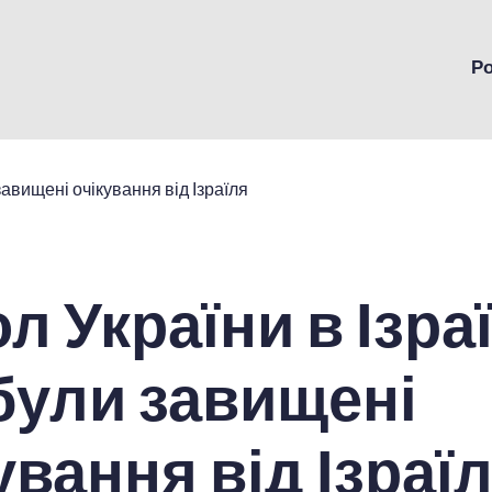
Р
л України в Ізраї
були завищені
ування від Ізраї