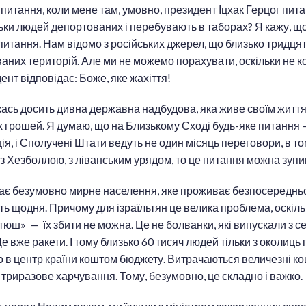
і питання, коли мене там, умовно, президент Іцхак Герцог пи
ільки людей депортованих і перебувають в таборах? Я кажу, 
 питання. Нам відомо з російських джерел, що близько тридцят
ваних територій. Але ми не можемо порахувати, оскільки не 
дент відповідає: Боже, яке жахіття!
ась досить дивна державна надбудова, яка живе своїм життя
 грошей. Я думаю, що на Близькому Сході будь-яке питання 
ція, і Сполучені Штати ведуть не один місяць переговори, в то
 Хезболлою, з ліванським урядом, то це питання можна зупи
дає безумовно мирне населення, яке проживає безпосередньо
ть щодня. Причому для ізраїльтян це велика проблема, оскіль
тюш» — їх збити не можна. Це не болванки, які випускали з се
е вже ракети. І тому близько 60 тисяч людей тільки з околиць 
о в центр країни коштом бюджету. Витрачаються величезні к
ь триразове харчування. Тому, безумовно, це складно і важко.