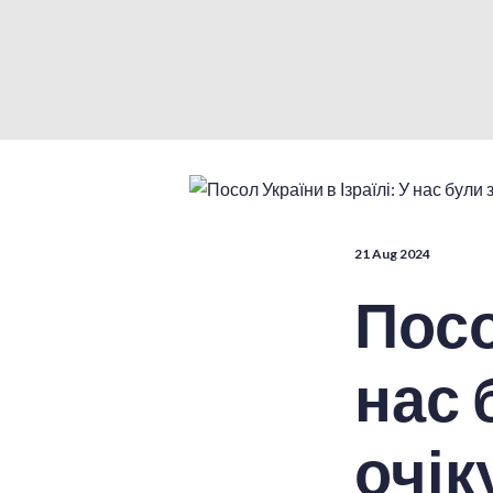
21 Aug 2024
Посо
нас 
очік