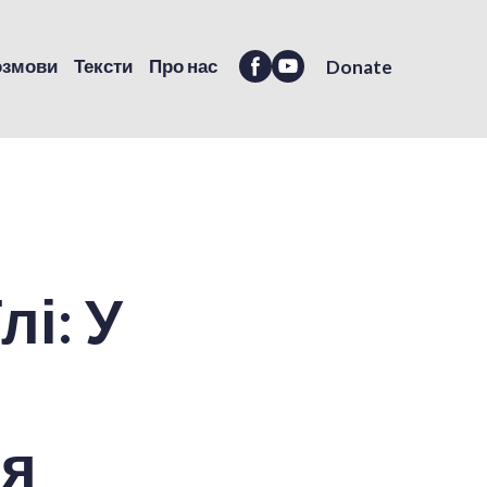
озмови
Тексти
Про нас
Donate
лі: У
ля