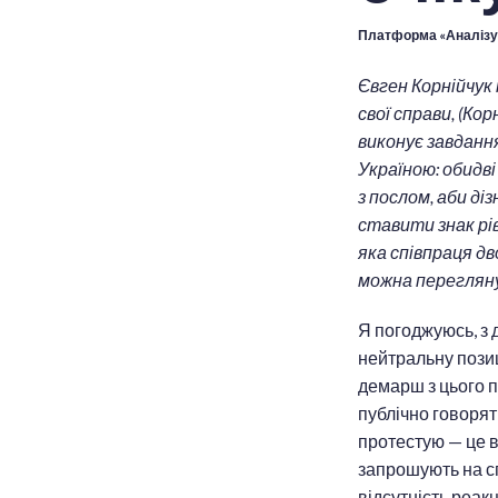
Платформа «Аналізу
Євген Корнійчук 
свої справи, (Ко
виконує завдання
Україною: обидві
з послом, аби ді
ставити знак рів
яка співпраця дв
можна перегля
Я погоджуюсь, з 
нейтральну позиц
демарш з цього п
публічно говорят
протестую — це ві
запрошують на сп
відсутність реак