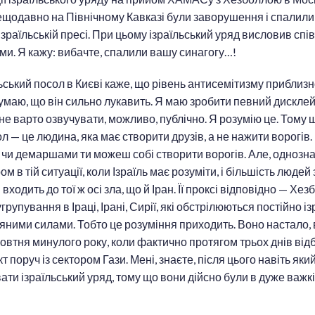
нещодавно на Північному Кавказі були заворушення і спалили
ізраїльській пресі. При цьому ізраїльський уряд висловив спі
тами. Я кажу: вибачте, спалили вашу синагогу…!
льський посол в Києві каже, що рівень антисемітизму приблиз
 думаю, що він сильно лукавить. Я маю зробити певний дискле
і не варто озвучувати, можливо, публічно. Я розумію це. Тому
ол — це людина, яка має створити друзів, а не нажити ворогів.
чи демаршами ти можеш собі створити ворогів. Але, однозна
м в тій ситуації, коли Ізраїль має розуміти, і більшість людей 
 входить до тої ж осі зла, що й Іран. Її проксі відповідно — Х
 угрупування в Іраці, Ірані, Сирії, які обстрілюються постійно 
яними силами. Тобто це розуміння приходить. Воно настало, 
жовтня минулого року, коли фактично протягом трьох днів ві
 поруч із сектором Гази. Мені, знаєте, після цього навіть яки
ати ізраїльський уряд, тому що вони дійсно були в дуже важкі