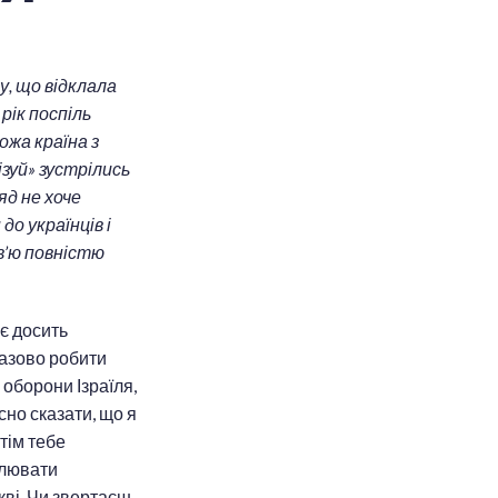
у, що відклала
рік поспіль
ожа країна з
ізуй» зустрілись
яд не хоче
до українців і
рв’ю повністю
ає досить
разово робити
 оборони Ізраїля,
сно сказати, що я
отім тебе
слювати
кві. Чи звертаєш