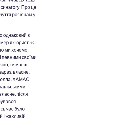
 синагогу. Про це
вчуття росіянам у
но однаковий в
ймер як юрист. Є
 що ми хочемо
 І певними своїми
чно, ти маєш
зараз, власне,
езболла, ХАМАС,
ізраїльськими
власне, після
дбувався
йсь час було
й і жахливій