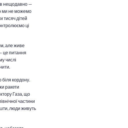
тав нещодавно —
що ми не можемо
и тисяч дітей
контролюємо ці
м, але живе
— це питання
му числі
нити.
 біля кордону.
ки ракети
ктору Газа, що
північної частини
ошти, люди живуть