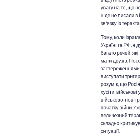
увагу на те, що 
ніде не писали в 
зв'язку із терак
Тому, коли ізраї
Україні та РФ, я
багато речей, як
мати друзів. Пос
застереженнями 
виступати тригеро
розуміє, що Росія
хусіти, військові
військово-повітр
початку війни 7 
величезний теракт
складно критикув
ситуації.