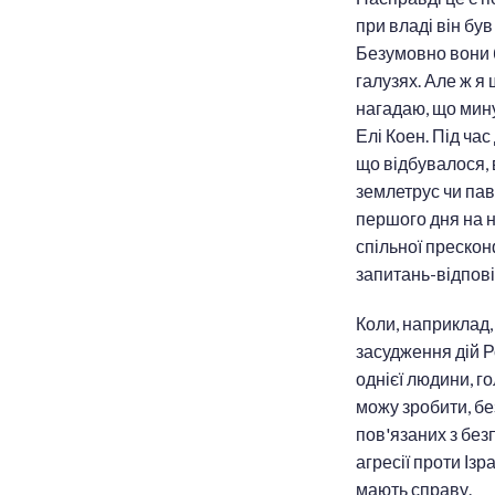
при владі він був
Безумовно вони б
галузях. Але ж я 
нагадаю, що мину
Елі Коен. Під ча
що відбувалося, 
землетрус чи паво
першого дня на н
спільної прескон
запитань-відпові
Коли, наприклад,
засудження дій Р
однієї людини, го
можу зробити, бе
пов'язаних з без
агресії проти Ізр
мають справу.