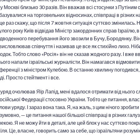
 у Москві близько 30 разів. Він вважав всі стосунки з Путіним
азувалися на торговельних відносинах, співпраці в різних н
ще раз скажу, що після 7 жовтня ситуація суттєво змінилась. Н
лого року Київ відвідав Міністр закордонних справ Ізраїлю, в 
с дводенного перебування його звозили в Бучу, Бородянку. Він
висловлював співчуття і називав це все як стихійно лихо. Ніб
док. Тобто слово «Росія» він не сказав жодного разу. І вже в
ього напали ізраїльські журналісти. Він намагався відмовитис
ференції з міністром Кулебою. В останню хвилину погодився,
ді. Просто стейтмент і все.
 уряд очолював Яїр Лапід, мені вдалося отримати від нього сл
осійської Федерації стосовно України. Тобто це питання, влас
лови уряду. І зараз вона така. Я, на жаль, з цим нічого зробити
зумовно, — це питання нашої більшої співпраці в різних галу
пекою. Я не можу йти в деталі, але цей блок у нас суттєво пок
аїля. Це, власне, говорить само за себе, що ізраїльтяни розумі