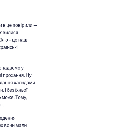
ми в це повірили —
виявилися
аїлю – це наші
країнські
 попадаємо у
ні прохання. Ну
відання хасидами
 І без їхньої
е може. Тому,
і.
ведення
ою вони мали