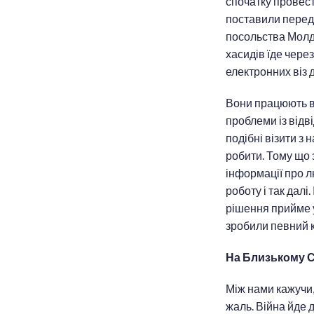
спочатку провест
поставили перед 
посольства Молдо
хасидів їде чере
електронних віз д
Вони працюють в 
проблеми із відв
подібні візити з 
робити. Тому що 
інформації про л
роботу і так дал
рішення прийме у
зробили певний к
На Близькому С
Між нами кажучи,
жаль. Війна йде 