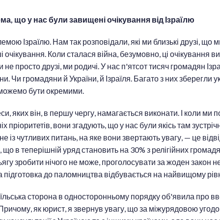
а, що у нас були завищені очікування від Ізраїлю
емою Ізраїлю. Нам так розповідали, які ми близькі друзі, що 
ші очікування. Коли сталася війна, безумовно, ці очікування 
не просто друзі, ми родичі. У нас п'ятсот тисяч громадян Ізр
. Чи громадяни й України, й Ізраїля. Багато з них зберегли у
 можемо бути окремими.
еси, яких він, в першу чергу, намагається виконати. І коли ми
х пріоритетів, вони згадують, що у нас були якісь там зустріч
дне із чутливих питань, на яке вони звертають увагу, — це від
 що в теперішній уряд становить на 30% з релігійних громадян.
ягу зробити нічого не може, проголосувати за жоден закон н
а підготовка до паломництва відбувається на найвищому рівн
аїльська сторона в односторонньому порядку об'явила про в
 Причому, як юрист, я звернув увагу, що за міжурядовою угод