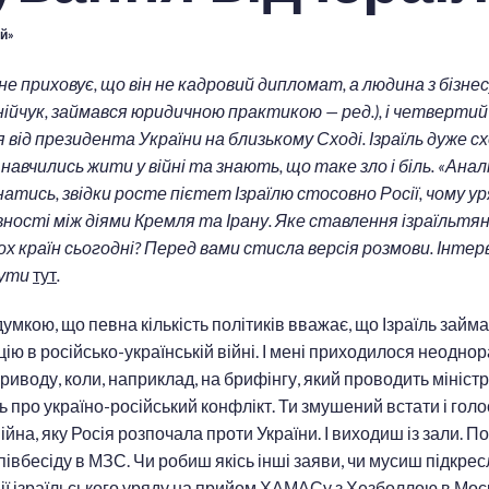
й»
не приховує, що він не кадровий дипломат, а людина з бізнес
рнійчук, займався юридичною практикою — ред.), і четвертий 
 від президента України на близькому Сході. Ізраїль дуже сх
 навчились жити у війні та знають, що таке зло і біль. «Анал
знатись, звідки росте пієтет Ізраїлю стосовно Росії, чому ур
ності між діями Кремля та Ірану. Яке ставлення ізраїльтян 
ох країн сьогодні? Перед вами стисла версія розмови. Інте
нути
тут
.
думкою, що певна кількість політиків вважає, що Ізраїль займ
ію в російсько-українській війні. І мені приходилося неодно
риводу, коли, наприклад, на брифінгу, який проводить міністр
ь про україно-російський конфлікт. Ти змушений встати і голо
йна, яку Росія розпочала проти України. І виходиш із зали. П
івбесіду в МЗС. Чи робиш якісь інші заяви, чи мусиш підкре
ції ізраїльського уряду на прийом ХАМАСу з Хезболлою в Мос