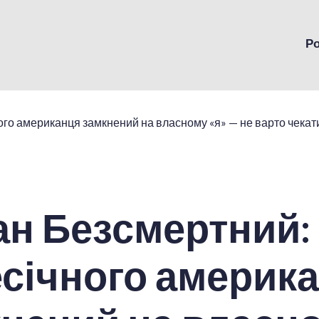
Р
н Безсмертний: 
січного америк