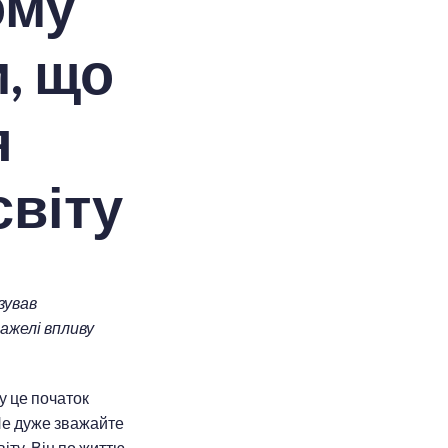
ому
и, що
я
світу
зував
ажелі впливу
у це початок
Не дуже зважайте
ту. Він по життю