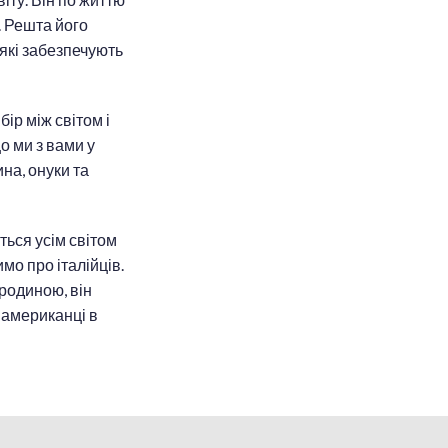
х. Решта його
 які забезпечують
ір між світом і
о ми з вами у
на, онуки та
ться усім світом
мо про італійців.
 родиною, він
 американці в