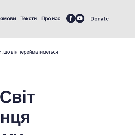
озмови
Тексти
Про нас
Donate
Світ
анця