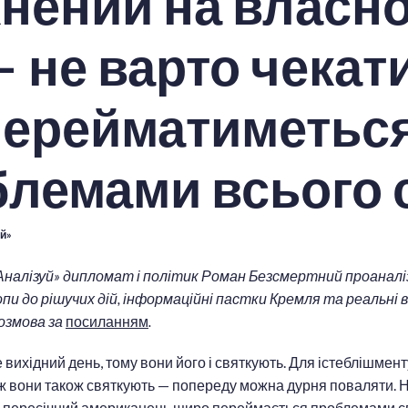
нений на власн
— не варто чекат
перейматиметьс
лемами всього 
й»
налізуй» дипломат і політик Роман Безсмертний проаналі
и до рішучих дій, інформаційні пастки Кремля та реальні в
розмова за
посиланням
.
 вихідний день, тому вони його і святкують. Для істеблішмент
тож вони також святкують — попереду можна дурня поваляти. 
о пересічний американець щиро переймається проблемами сві