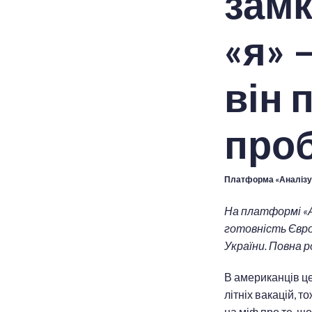
замк
«я» 
він 
проб
Платформа «Аналізу
На платформі «А
готовність Європ
України. Повна 
В американців це
літніх вакацій, 
на міф про те, щ