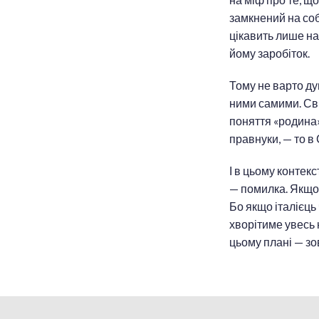
замкнений на собі
цікавить лише на
йому заробіток.
Тому не варто ду
ними самими. Сві
поняття «родина»
правнуки, — то в 
І в цьому контек
— помилка. Якщо 
Бо якщо італієць
хворітиме увесь 
цьому плані — зо