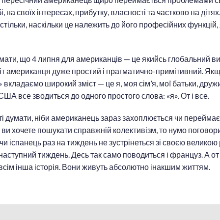
, на своїх інтересах, прибутку, власності та частково на дітя
стільки, наскільки це належить до його професійних функцій,
мати, що 4 липня для американців — це якийсь глобальний виб
т американця дуже простий і прагматично-примітивний. Якщ
 вкладаємо широкий зміст — це я, моя сім’я, мої батьки, дружи
США все зводиться до одного простого слова: «я». От і все.
сті думати, ніби американець зараз захоплюється чи переймає
ви хочете пошукати справжній колективізм, то нумо поговори
 чи іспанець раз на тиждень не зустрінеться зі своєю великою
наступний тиждень. Десь так само поводиться і француз. А от
всім інша історія. Вони живуть абсолютно інакшим життям.