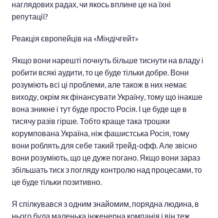
наглядових радах, чи якось вплине це на їхні
репутації?
Реакція європейців на «Міндічгейт»
Якщо вони нарешті почнуть більше тиснути на владу і
робити всякі аудити, то це буде тільки добре. Вони
розуміють всі ці проблеми, але також в них немає
виходу, окрім як фінансувати Україну, тому що інакше
вона зникне і тут буде просто Росія. І це буде ще в
тисячу разів гірше. Тобто краще така трошки
корумпована Україна, ніж фашистська Росія, тому
вони роблять для себе такий трейд-офф. Але звісно
вони розуміють, що це дуже погано. Якщо вони зараз
збільшать тиск з погляду контролю над процесами, то
це буде тільки позитивно.
Я спілкувався з одним знайомим, порядна людина, в
нього була маленька інженерна компанія і він теж