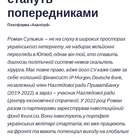
попередниками
Платформа «Аналізуй»
Роман Сульжик — не на слуху в широких просторах
українського інтернету, не набирає мільйонні
перегляди в Ютюб, однак він той, хто ставить
діагнози політичній системі немов скальпель
хірурга. Має повне право, адже його CV каже саме за
себе: колишній фінансист JP Morgan, Deutsche Bank,
незалежний член Наглядової ради ПриватБанку
(2019-2022), а зараз — учасник Наглядової ради
Центру економічної стратегії. У 2022 році Роман
разом із партнерами зареєстрував інвестиційний
фонд Resist.Ua. Вони інвестують у портфелі
українських мілітарі-стартапів, які вже працюють
на фронті та мають потенціал виходу на глобальні