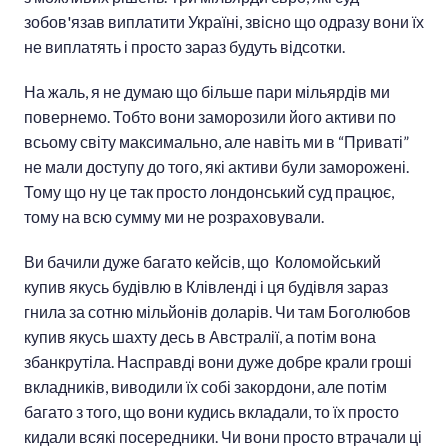
зобов'язав виплатити Україні, звісно що одразу вони їх
не виплатять і просто зараз будуть відсотки.
На жаль, я не думаю що більше пари мільярдів ми
повернемо. Тобто вони заморозили його активи по
всьому світу максимально, але навіть ми в “Приваті”
не мали доступу до того, які активи були заморожені.
Тому що ну це так просто лондонський суд працює,
тому на всю сумму ми не розраховували.
Ви бачили дуже багато кейсів, що Коломойський
купив якусь будівлю в Клівленді і ця будівля зараз
гнила за сотню мільйонів доларів. Чи там Боголюбов
купив якусь шахту десь в Австралії, а потім вона
збанкрутіла. Насправді вони дуже добре крали гроші
вкладників, виводили їх собі закордони, але потім
багато з того, що вони кудись вкладали, то їх просто
кидали всякі посередники. Чи вони просто втрачали ці