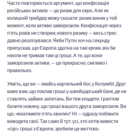
Часто повторюється аргумент, що конфіскація
російських активів — це ризик для євро. Але як
колишній трейдер можу сказати: ризик виник у той
момент, коли активи заморозили. Конфіскація через
п’ять років не створює нового ризику — весь стрес
давно реалізувався. Якби Путін хоч на секунду
припускав, що Європа здатна на такі кроки, він би
ніколи не тримав там ці гроші. А те, що вони
заморозили активи, — це прекрасно, сміливо і
правильно.
Уявіть, що ви — якийсь картельний бос у Колумбії. Друг
каже вам, що поклав гроші у швейцарський банк, де не
ставлять зайвих запитань. Ви теж кладете. І раптом
бачите новину, що гроші вашого друга заморозили. Ви
що, чекатимете п’ять хвилин? Ні — одразу побіжите
виводити свої. Так само й тут: усі, хто хотів вивести
«сірі» гроші з Європи, зробили це миттєво.