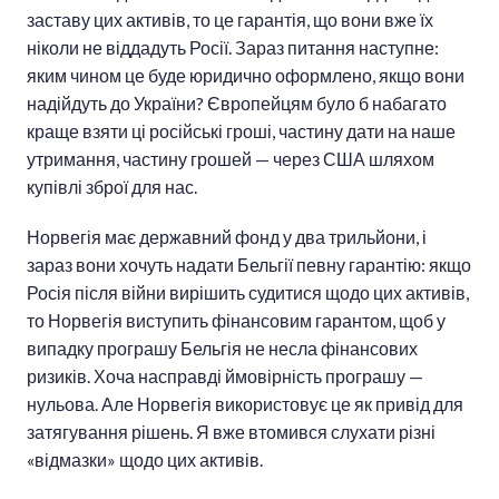
заставу цих активів, то це гарантія, що вони вже їх
ніколи не віддадуть Росії. Зараз питання наступне:
яким чином це буде юридично оформлено, якщо вони
надійдуть до України? Європейцям було б набагато
краще взяти ці російські гроші, частину дати на наше
утримання, частину грошей — через США шляхом
купівлі зброї для нас.
Норвегія має державний фонд у два трильйони, і
зараз вони хочуть надати Бельгії певну гарантію: якщо
Росія після війни вирішить судитися щодо цих активів,
то Норвегія виступить фінансовим гарантом, щоб у
випадку програшу Бельгія не несла фінансових
ризиків. Хоча насправді ймовірність програшу —
нульова. Але Норвегія використовує це як привід для
затягування рішень. Я вже втомився слухати різні
«відмазки» щодо цих активів.