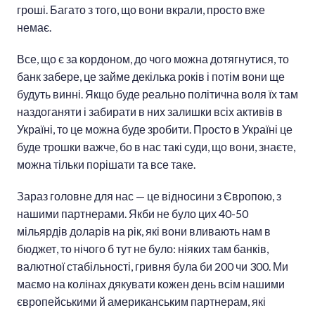
гроші. Багато з того, що вони вкрали, просто вже
немає.
Все, що є за кордоном, до чого можна дотягнутися, то
банк забере, це займе декілька років і потім вони ще
будуть винні. Якщо буде реально політична воля їх там
наздоганяти і забирати в них залишки всіх активів в
Україні, то це можна буде зробити. Просто в Україні це
буде трошки важче, бо в нас такі суди, що вони, знаєте,
можна тільки порішати та все таке.
Зараз головне для нас — це відносини з Європою, з
нашими партнерами. Якби не було цих 40-50
мільярдів доларів на рік, які вони вливають нам в
бюджет, то нічого б тут не було: ніяких там банків,
валютної стабільності, гривня була би 200 чи 300. Ми
маємо на колінах дякувати кожен день всім нашими
європейськими й американським партнерам, які