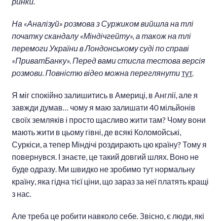
ринки.
На «Аналізуй» розмова з Суржиком вийшла на тлі
початку скандалу «Міндічгейту», а також на тлі
перемоги України в Лондонському суді по справі
«ПриватБанку». Перед вами стисла тестова версія
розмови. Повністю відео можна переглянути
тут
.
Я міг спокійно залишитись в Америці, в Англії, але я
завжди думав… чому я маю залишати 40 мільйонів
своїх земляків і просто щасливо жити там? Чому вони
мають жити в цьому гівні, де всякі Коломойські,
Суркіси, а тепер Міндічі роздирають цю країну? Тому я
повернувся. І знаєте, це такий довгий шлях. Воно не
буде одразу. Ми швидко не зробимо тут нормальну
країну, яка гідна тієї ціни, що зараз за неї платять кращі
з нас.
Але треба це робити навколо себе. Звісно, є люди, які