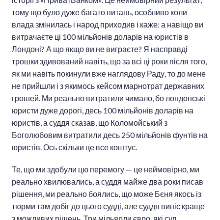
тому що було дуже багато питань, особливо коли
влада змінилась і народ приходив і каже: а навіщо ви
витрачаєте ці 100 мільйонів доларів на юристів в
Лондоні? А що якщо ви не виграєте? Я насправді
трошки здивований навіть, що за всі ці роки після того,
як ми навіть покинули вже наглядову Раду, то до мене
не прийшли і з якимось кейсом марнотрат державних
грошей. Ми реально витратили чимало, бо лондонські
юристи дуже дорогі, десь 100 мільйонів доларів на
юристів, а суддя сказав, що Коломойський з
Боголюбовим витратили десь 250 мільйонів фунтів на
юристів. Ось скільки це все коштує.
Те, що ми здобули цю перемогу — це неймовірно, ми
реально хвилювались, а суддя майже два роки писав
рішення, ми реально боялись, що може Бєня якось із
тюрми там добіг до цього судді, але суддя виніс краще
з можливих рішень. Три мільярди євро, які суд