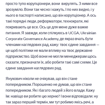
просто тупо корупціонери, вони вирулять. З ними все
зрозуміло. Вони так чесно і кажуть. І по них видно, і у
нього в паспорті написано, що він корупціонер. А ось
такі порядні люди, реформатори, технократи, які
покривають це все. Ось це для мене дуже важке
питання. Я завжди, коли спілкуюсь в UCGA, Ukrainian
Corporate Governance Academy, де якраз вчать бути
членами наглядових рад, кажу: твоє єдине завдання —
це щоб політики не мали впливу на твоє державне
підприємство. Щоб вони не могли менеджерам щось
сказати, призначати їх, або робити такі самі схеми. Це
єдине завдання наглядових рад.
Янукович ніколи не очікував, що він стане
попередником. Порошенко не думав, що він стане
попередником. Як і багато людей з його влади. Кажу
їм: навіщо ви робите цю херню? І вони відповідали: ну
так зараз перший термін, ми тут робимо якісь речі, а