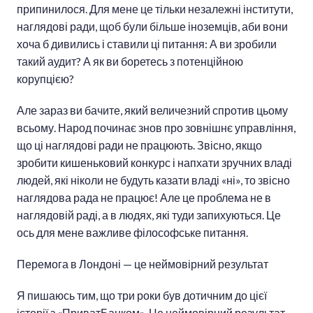
припинилося. Для мене це тільки незалежні інститути,
наглядові ради, щоб були більше іноземців, аби вони
хоча б дивились і ставили ці питання: А ви зробили
такий аудит? А як ви боретесь з потенційною
корупцією?
Але зараз ви бачите, який величезний спротив цьому
всьому. Народ починає знов про зовнішнє управління,
що ці наглядові ради не працюють. Звісно, якщо
зробити кишеньковий конкурс і напхати зручних владі
людей, які ніколи не будуть казати владі «ні», то звісно
наглядова рада не працює! Але це проблема не в
наглядовій раді, а в людях, які туди запихуються. Це
ось для мене важливе філософське питання.
Перемога в Лондоні — це неймовірний результат
Я пишаюсь тим, що три роки був дотичним до цієї
історії з «ПриватБанком». Це неймовірний результат,