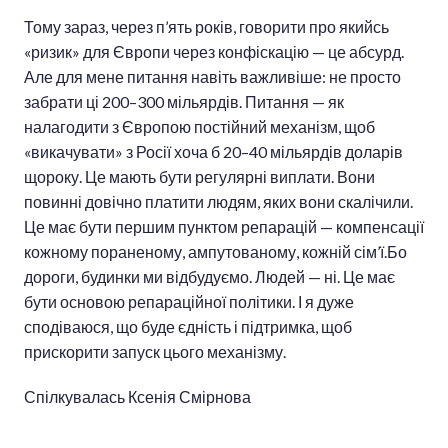
Тому зараз, через п’ять років, говорити про якийсь
«ризик» для Європи через конфіскацію — це абсурд.
Але для мене питання навіть важливіше: не просто
забрати ці 200–300 мільярдів. Питання — як
налагодити з Європою постійний механізм, щоб
«викачувати» з Росії хоча б 20–40 мільярдів доларів
щороку. Це мають бути регулярні виплати. Вони
повинні довічно платити людям, яких вони скалічили.
Це має бути першим пунктом репарацій — компенсації
кожному пораненому, ампутованому, кожній сім’ї.Бо
дороги, будинки ми відбудуємо. Людей — ні. Це має
бути основою репараційної політики. І я дуже
сподіваюся, що буде єдність і підтримка, щоб
прискорити запуск цього механізму.
Спілкувалась Ксенія Смірнова