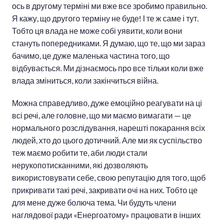
ось в другому терміні ми вже все зробимо правильно.
Я кажу, що другого терміну не буде! І те ж саме і тут.
Тобто ця влада не може собі уявити, коли вони
стануть попередниками. Я думаю, що те, що ми зараз
бачимо, це дуже маленька частина того, що
відбувається. Ми дізнаємось про все тільки коли вже
влада зміниться, коли закінчиться війна.
Можна справедливо, дуже емоційно реагувати на ці
всі речі, але головне, що ми маємо вимагати — це
нормального розслідування, нарешті покарання всіх
людей, хто до цього дотичний. Але ми як суспільство
теж маємо робити те, аби люди стали
нерукопотисканними, які дозволяють
використовувати себе, свою репутацію для того, щоб
прикривати такі речі, закривати очі на них. Тобто це
для мене дуже болюча тема. Чи будуть члени
наглядової ради «Енергоатому» працювати в інших