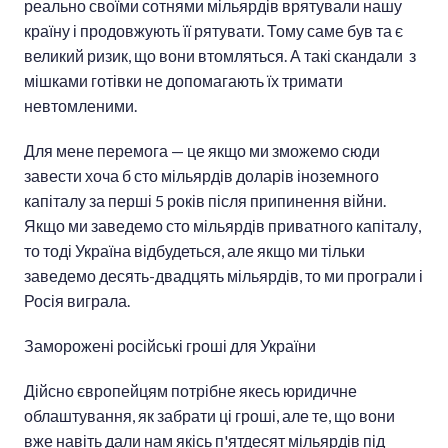
реально своїми сотнями мільярдів врятували нашу
країну і продовжують її рятувати. Тому саме був та є
великий ризик, що вони втомляться. А такі скандали з
мішками готівки не допомагають їх тримати
невтомленими.
Для мене перемога — це якщо ми зможемо сюди
завести хоча б сто мільярдів доларів іноземного
капіталу за перші 5 років після припинення війни.
Якщо ми заведемо сто мільярдів приватного капіталу,
то тоді Україна відбудеться, але якщо ми тільки
заведемо десять-двадцять мільярдів, то ми програли і
Росія виграла.
Заморожені російські гроші для України
Дійсно європейцям потрібне якесь юридичне
облаштування, як забрати ці гроші, але те, що вони
вже навіть дали нам якісь п'ятдесят мільярдів під