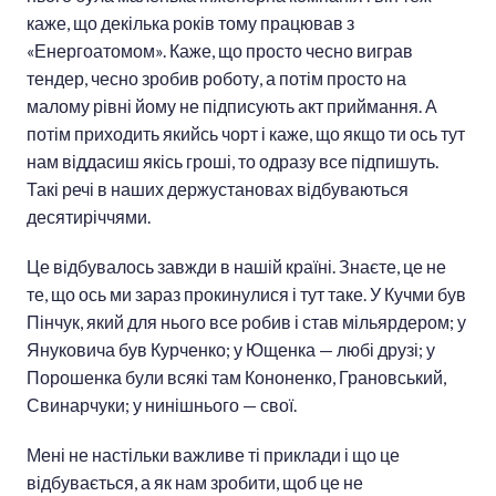
каже, що декілька років тому працював з
«Енергоатомом». Каже, що просто чесно виграв
тендер, чесно зробив роботу, а потім просто на
малому рівні йому не підписують акт приймання. А
потім приходить якийсь чорт і каже, що якщо ти ось тут
нам віддасиш якісь гроші, то одразу все підпишуть.
Такі речі в наших держустановах відбуваються
десятиріччями.
Це відбувалось завжди в нашій країні. Знаєте, це не
те, що ось ми зараз прокинулися і тут таке. У Кучми був
Пінчук, який для нього все робив і став мільярдером; у
Януковича був Курченко; у Ющенка — любі друзі; у
Порошенка були всякі там Кононенко, Грановський,
Свинарчуки; у нинішнього — свої.
Мені не настільки важливе ті приклади і що це
відбувається, а як нам зробити, щоб це не