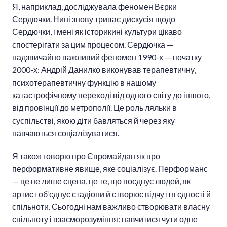
Я, наприклад, досліджувала феномен Вєрки
Сердючки. Нині знову триває дискусія щодо
Сердючки, і мені як історикині культури цікаво
спостерігати за цим процесом. Сердючка —
надзвичайно важливий феномен 1990-х — початку
2000-х: Андрій Данилко виконував терапевтичну,
психотерапевтичну функцію в нашому
катастрофічному переході від одного світу до іншого,
від провінції до метрополії. Це роль ляльки в
суспільстві, якою діти бавляться й через яку
навчаються соціалізуватися.
Я також говорю про Євромайдан як про
перформативне явище, яке соціалізує. Перформанс
— це не лише сцена, це те, що поєднує людей, як
артист об’єднує стадіони й створює відчуття єдності й
спільноти. Сьогодні нам важливо створювати власну
спільноту і взаєморозуміння: навчитися чути одне