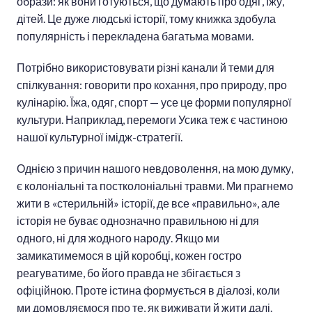
образи: як вони готуються, що думають про одяг, їжу,
дітей. Це дуже людські історії, тому книжка здобула
популярність і перекладена багатьма мовами.
Потрібно використовувати різні канали й теми для
спілкування: говорити про кохання, про природу, про
кулінарію. Їжа, одяг, спорт — усе це форми популярної
культури. Наприклад, перемоги Усика теж є частиною
нашої культурної імідж-стратегії.
Однією з причин нашого невдоволення, на мою думку,
є колоніальні та постколоніальні травми. Ми прагнемо
жити в «стерильній» історії, де все «правильно», але
історія не буває однозначно правильною ні для
одного, ні для жодного народу. Якщо ми
замикатимемося в цій коробці, кожен гостро
реагуватиме, бо його правда не збігається з
офіційною. Проте істина формується в діалозі, коли
ми домовляємося про те, як виживати й жити далі.