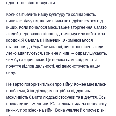
одного, не відштовхувати.
Коли світ бачить нашу культуру та солідарність,
виникає відчуття, що ми нічим не відрізняємося від
інших. Коли почалося масштабне вторгнення, багато
людей, переважно жінок із дітьми, мусили виїхати за
кордон. Я бачила в Німеччині, як змінювалося
ставлення до України: молоді, високоосвічені люди
легко адаптуються, вони не ліниві — одразу шукають,
чим бути корисними. Це велика самосвідомість і
почуття відповідальності, які демонструють нашу
силу.
Не варто говорити тільки про війну. Кожен має власні
проблеми, й іноді людям потрібна віддушина,
можливість бачити людські стосунки та відчуття. Ось
приклад: письменниця Юлія Ілюха видала невеличку
книжку про жінок на війні. Вона уявляє й описує різні