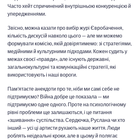
Часто хейт спричинений внутрішньою конкуренцією й
упередженнями.
Звісно, можна казати про вибір журі Євробачення,
кількість дискусій навколо цього — але ми можемо
формувати комісію, якій довірятимемо: зі стратегіями,
медійними й культурними підходами. Кожен судить у
межах своєї «правди», але існують державні,
загальнокультурні та комунікаційні стратегії, які
використовують і наші вороги.
Пам’ятаєте анекдоти про те, ніби ми самі себе не
підтримуємо? Війна добре це показала — ми
підтримуємо одне одного. Проте на психологічному
рівні проблеми ще залишаються, і це питання
«зшивання» суспільства. Сердючка, Руслана чи хто
інший — усі ці артисти рухають наше життя. Люди
роблять неідеальні кроки, але в цьому й полягає