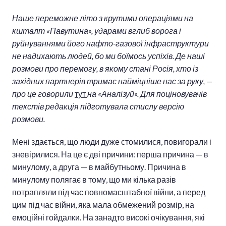
Наше переможне літо з крутими операціями на
кшталт «Павутина», ударами вглиб ворога і
руйнуваннями його нафто-газової інфраструктури
не надихають людей, бо ми боїмось успіхів. Де наші
розмови про перемогу, в якому стані Росія, хто із
західних партнерів тримає найміцніше нас за руку, —
про це говорили
тут
на «Аналізуй». Для поціновувачів
текстів редакція підготувала стислу версію
розмови.
Мені здається, що люди дуже стомилися, повигорали і
зневірилися. На це є дві причини: перша причина — в
минулому, а друга — в майбутньому. Причина в
минулому полягає в тому, що ми кілька разів
потрапляли під час повномасштабної війни, а перед
цим під час війни, яка мала обмежений розмір, на
емоційні гойдалки. На занадто високі очікування, які