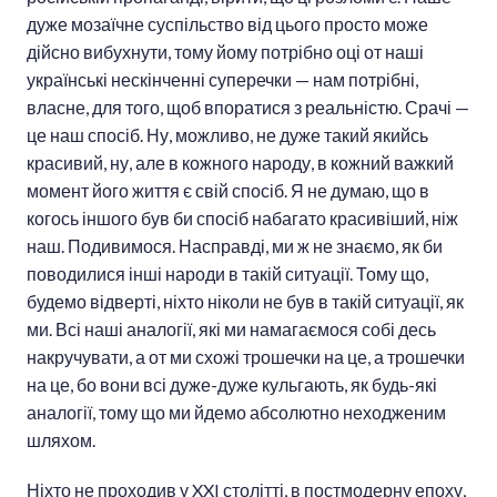
дуже мозаїчне суспільство від цього просто може
дійсно вибухнути, тому йому потрібно оці от наші
українські нескінченні суперечки — нам потрібні,
власне, для того, щоб впоратися з реальністю. Срачі —
це наш спосіб. Ну, можливо, не дуже такий якийсь
красивий, ну, але в кожного народу, в кожний важкий
момент його життя є свій спосіб. Я не думаю, що в
когось іншого був би спосіб набагато красивіший, ніж
наш. Подивимося. Насправді, ми ж не знаємо, як би
поводилися інші народи в такій ситуації. Тому що,
будемо відверті, ніхто ніколи не був в такій ситуації, як
ми. Всі наші аналогії, які ми намагаємося собі десь
накручувати, а от ми схожі трошечки на це, а трошечки
на це, бо вони всі дуже-дуже кульгають, як будь-які
аналогії, тому що ми йдемо абсолютно неходженим
шляхом.
Ніхто не проходив у XXI столітті, в постмодерну епоху,