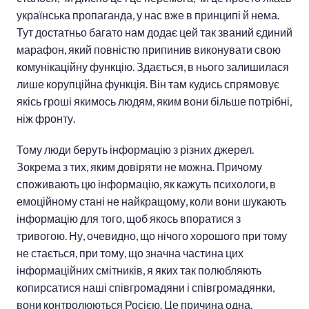
українська пропаганда, у нас вже в принципі й нема.
Тут достатньо багато нам додає цей так званий єдиний
марафон, який повністю припинив виконувати свою
комунікаційну функцію. Здається, в нього залишилася
лише корупційна функція. Він там кудись спрямовує
якісь гроші якимось людям, яким вони більше потрібні,
ніж фронту.
Тому люди беруть інформацію з різних джерел.
Зокрема з тих, яким довіряти не можна. Причому
споживають цю інформацію, як кажуть психологи, в
емоційному стані не найкращому, коли вони шукають
інформацію для того, щоб якось впоратися з
тривогою. Ну, очевидно, що нічого хорошого при тому
не стається, при тому, що значна частина цих
інформаційних смітників, я яких так полюбляють
копирсатися наші співгромадяни і співгромадянки,
вони контролюються Росією. Це причина одна.