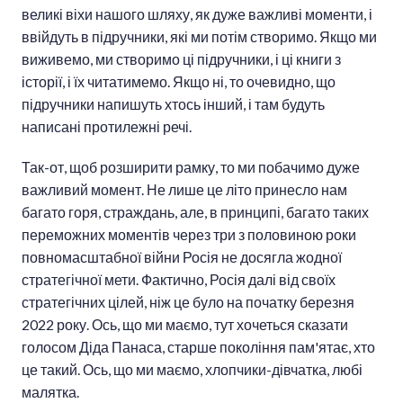
великі віхи нашого шляху, як дуже важливі моменти, і
ввійдуть в підручники, які ми потім створимо. Якщо ми
виживемо, ми створимо ці підручники, і ці книги з
історії, і їх читатимемо. Якщо ні, то очевидно, що
підручники напишуть хтось інший, і там будуть
написані протилежні речі.
Так-от, щоб розширити рамку, то ми побачимо дуже
важливий момент. Не лише це літо принесло нам
багато горя, страждань, але, в принципі, багато таких
переможних моментів через три з половиною роки
повномасштабної війни Росія не досягла жодної
стратегічної мети. Фактично, Росія далі від своїх
стратегічних цілей, ніж це було на початку березня
2022 року. Ось, що ми маємо, тут хочеться сказати
голосом Діда Панаса, старше покоління пам'ятає, хто
це такий. Ось, що ми маємо, хлопчики-дівчатка, любі
малятка.