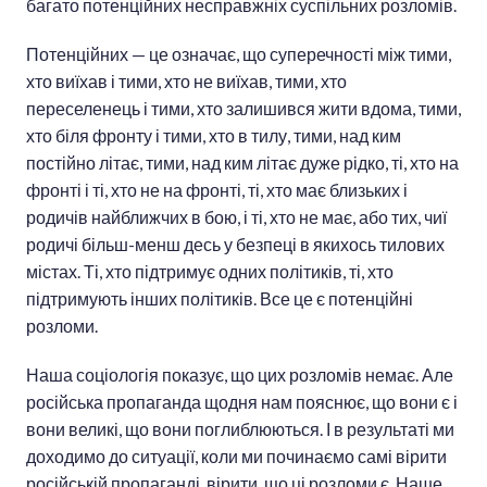
багато потенційних несправжніх суспільних розломів.
Потенційних — це означає, що суперечності між тими,
хто виїхав і тими, хто не виїхав, тими, хто
переселенець і тими, хто залишився жити вдома, тими,
хто біля фронту і тими, хто в тилу, тими, над ким
постійно літає, тими, над ким літає дуже рідко, ті, хто на
фронті і ті, хто не на фронті, ті, хто має близьких і
родичів найближчих в бою, і ті, хто не має, або тих, чиї
родичі більш-менш десь у безпеці в якихось тилових
містах. Ті, хто підтримує одних політиків, ті, хто
підтримують інших політиків. Все це є потенційні
розломи.
Наша соціологія показує, що цих розломів немає. Але
російська пропаганда щодня нам пояснює, що вони є і
вони великі, що вони поглиблюються. І в результаті ми
доходимо до ситуації, коли ми починаємо самі вірити
російській пропаганді, вірити, що ці розломи є. Наше