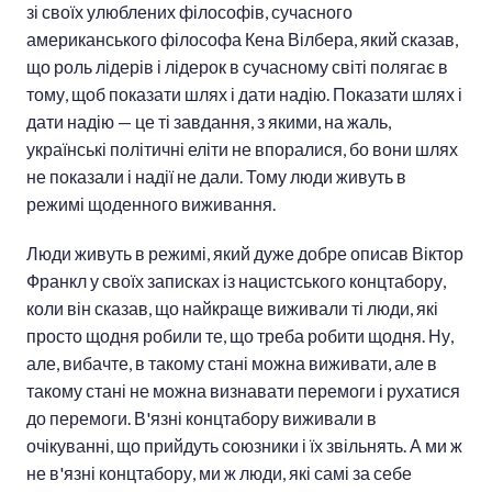
зі своїх улюблених філософів, сучасного
американського філософа Кена Вілбера, який сказав,
що роль лідерів і лідерок в сучасному світі полягає в
тому, щоб показати шлях і дати надію. Показати шлях і
дати надію — це ті завдання, з якими, на жаль,
українські політичні еліти не впоралися, бо вони шлях
не показали і надії не дали. Тому люди живуть в
режимі щоденного виживання.
Люди живуть в режимі, який дуже добре описав Віктор
Франкл у своїх записках із нацистського концтабору,
коли він сказав, що найкраще виживали ті люди, які
просто щодня робили те, що треба робити щодня. Ну,
але, вибачте, в такому стані можна виживати, але в
такому стані не можна визнавати перемоги і рухатися
до перемоги. В'язні концтабору виживали в
очікуванні, що прийдуть союзники і їх звільнять. А ми ж
не в'язні концтабору, ми ж люди, які самі за себе