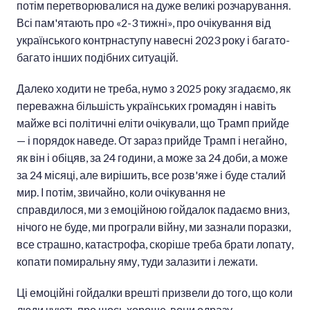
потім перетворювалися на дуже великі розчарування.
Всі пам'ятають про «2-3 тижні», про очікування від
українського контрнаступу навесні 2023 року і багато-
багато інших подібних ситуацій.
Далеко ходити не треба, нумо з 2025 року згадаємо, як
переважна більшість українських громадян і навіть
майже всі політичні еліти очікували, що Трамп прийде
— і порядок наведе. От зараз прийде Трамп і негайно,
як він і обіцяв, за 24 години, а може за 24 доби, а може
за 24 місяці, але вирішить, все розв'яже і буде сталий
мир. І потім, звичайно, коли очікування не
справдилося, ми з емоційною гойдалок падаємо вниз,
нічого не буде, ми програли війну, ми зазнали поразки,
все страшно, катастрофа, скоріше треба брати лопату,
копати помиральну яму, туди залазити і лежати.
Ці емоційні гойдалки врешті призвели до того, що коли
люди чують про щось хороше, вони одразу