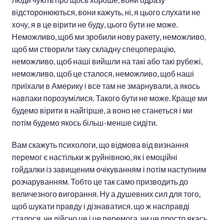
відсторонюються, вони кажуть, ні, я цього слухати не
хочу, я в це вірити не буду, цього бути не може.
Неможливо, щоб ми зробили нову ракету, неможливо,
щоб ми створили таку складну спецоперацію,
неможливо, щоб наші вийшли на такі або такі рубежі,
неможливо, щоб це сталося, неможливо, щоб наші
приїхали в Америку і все там не змарнували, а якось
навпаки порозумілися. Такого бути не може. Краще ми
будемо вірити в найгірше, а воно не станеться і ми
потім будемо якось більш-менше сидіти.
Вам скажуть психологи, що відмова від визнання
перемог є настільки ж руйнівною, як і емоційні
гойдалки із завищеним очікуванням і потім наступним
розчаруванням. Тобто це так само призводить до
величезного вигорання. Ну а душевних сил для того,
щоб шукати правду і дізнаватися, що ж насправді
сталося, чи дійсно це і це перемога, чи це просто якась