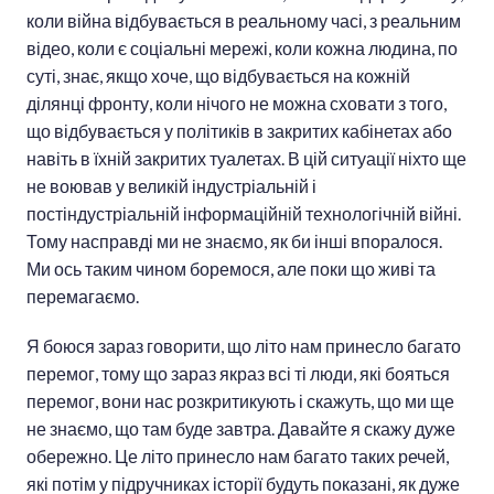
коли війна відбувається в реальному часі, з реальним
відео, коли є соціальні мережі, коли кожна людина, по
суті, знає, якщо хоче, що відбувається на кожній
ділянці фронту, коли нічого не можна сховати з того,
що відбувається у політиків в закритих кабінетах або
навіть в їхній закритих туалетах. В цій ситуації ніхто ще
не воював у великій індустріальній і
постіндустріальній інформаційній технологічній війні.
Тому насправді ми не знаємо, як би інші впоралося.
Ми ось таким чином боремося, але поки що живі та
перемагаємо.
Я боюся зараз говорити, що літо нам принесло багато
перемог, тому що зараз якраз всі ті люди, які бояться
перемог, вони нас розкритикують і скажуть, що ми ще
не знаємо, що там буде завтра. Давайте я скажу дуже
обережно. Це літо принесло нам багато таких речей,
які потім у підручниках історії будуть показані, як дуже