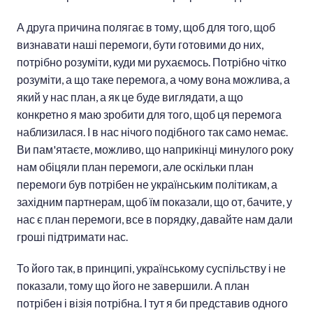
А друга причина полягає в тому, щоб для того, щоб
визнавати наші перемоги, бути готовими до них,
потрібно розуміти, куди ми рухаємось. Потрібно чітко
розуміти, а що таке перемога, а чому вона можлива, а
який у нас план, а як це буде виглядати, а що
конкретно я маю зробити для того, щоб ця перемога
наблизилася. І в нас нічого подібного так само немає.
Ви пам'ятаєте, можливо, що наприкінці минулого року
нам обіцяли план перемоги, але оскільки план
перемоги був потрібен не українським політикам, а
західним партнерам, щоб їм показали, що от, бачите, у
нас є план перемоги, все в порядку, давайте нам дали
гроші підтримати нас.
То його так, в принципі, українському суспільству і не
показали, тому що його не завершили. А план
потрібен і візія потрібна. І тут я би представив одного