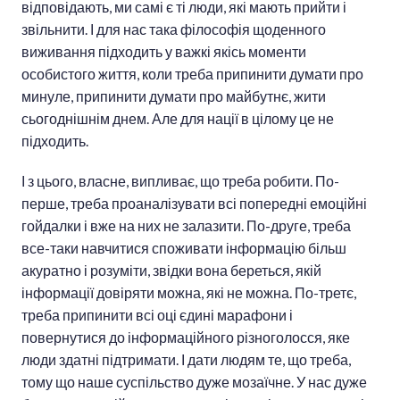
відповідають, ми самі є ті люди, які мають прийти і
звільнити. І для нас така філософія щоденного
виживання підходить у важкі якісь моменти
особистого життя, коли треба припинити думати про
минуле, припинити думати про майбутнє, жити
сьогоднішнім днем. Але для нації в цілому це не
підходить.
І з цього, власне, випливає, що треба робити. По-
перше, треба проаналізувати всі попередні емоційні
гойдалки і вже на них не залазити. По-друге, треба
все-таки навчитися споживати інформацію більш
акуратно і розуміти, звідки вона береться, якій
інформації довіряти можна, які не можна. По-третє,
треба припинити всі оці єдині марафони і
повернутися до інформаційного різноголосся, яке
люди здатні підтримати. І дати людям те, що треба,
тому що наше суспільство дуже мозаїчне. У нас дуже