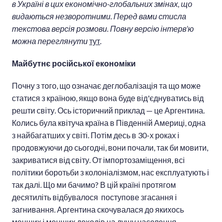
в Україні в цих економічно-глобальних змінах, що
видаються незворотними. Перед вами стисла
текстова версія розмови. Повну версію інтерв’ю
можна переглянути
тут
.
Майбутнє російської економіки
Почну з того, що означає деглобалізація та що може
статися з країною, якщо вона буде від'єднуватись від
решти світу. Ось історичний приклад — це Аргентина.
Колись була квітуча країна в Південній Америці, одна
з найбагатших у світі. Потім десь в 30-х роках і
продовжуючи до сьогодні, вони почали, так би мовити,
закриватися від світу. От імпортозаміщення, всі
політики боротьби з колоніалізмом, нас експлуатують і
так далі. Що ми бачимо? В цій країні протягом
десятиліть відбувалося поступове згасання і
загнивання. Аргентина скочувалася до якихось
менших і менших доходів на душу населення,