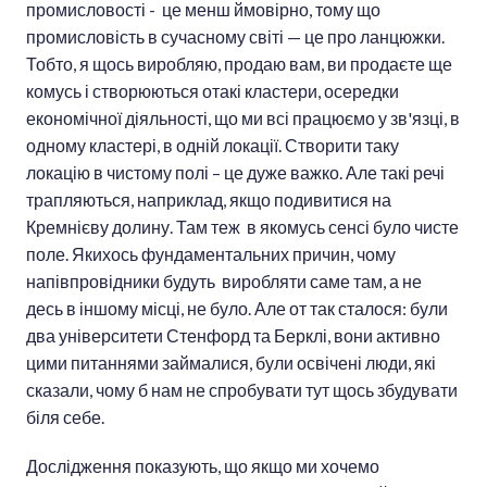
промисловості - це менш ймовірно, тому що
промисловість в сучасному світі — це про ланцюжки.
Тобто, я щось виробляю, продаю вам, ви продаєте ще
комусь і створюються отакі кластери, осередки
економічної діяльності, що ми всі працюємо у зв'язці, в
одному кластері, в одній локації. Створити таку
локацію в чистому полі – це дуже важко. Але такі речі
трапляються, наприклад, якщо подивитися на
Кремнієву долину. Там теж в якомусь сенсі було чисте
поле. Якихось фундаментальних причин, чому
напівпровідники будуть виробляти саме там, а не
десь в іншому місці, не було. Але от так сталося: були
два університети Стенфорд та Берклі, вони активно
цими питаннями займалися, були освічені люди, які
сказали, чому б нам не спробувати тут щось збудувати
біля себе.
Дослідження показують, що якщо ми хочемо