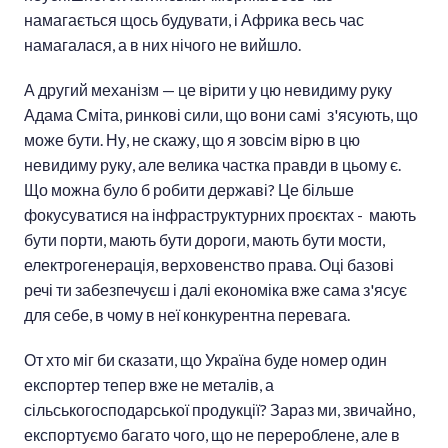
намагається щось будувати, і Африка весь час
намагалася, а в них нічого не вийшло.
А другий механізм — це вірити у цю невидиму руку
Адама Сміта, ринкові сили, що вони самі з'ясують, що
може бути. Ну, не скажу, що я зовсім вірю в цю
невидиму руку, але велика частка правди в цьому є.
Що можна було б робити державі? Це більше
фокусуватися на інфраструктурних проєктах - мають
бути порти, мають бути дороги, мають бути мости,
електрогенерація, верховенство права. Оці базові
речі ти забезпечуєш і далі економіка вже сама з'ясує
для себе, в чому в неї конкурентна перевага.
От хто міг би сказати, що Україна буде номер один
експортер тепер вже не металів, а
сільськогосподарської продукції? Зараз ми, звичайно,
експортуємо багато чого, що не перероблене, але в