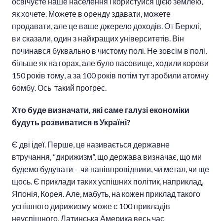
освічуєте наше населення і користуйся цією землею,
як хочете. Можете в оренду здавати, можете
продавати, але це ваше джерело доходів. От Берклі,
ви сказали, один з найкращих університетів. Він
починався буквально в чистому полі. Не зовсім в полі,
більше як на горах, але було пасовище, ходили корови
150 років тому, а за 100 років потім тут зробили атомну
бомбу. Ось такий прогрес.
Хто буде визначати, які саме галузі економіки
будуть розвиватися в Україні?
Є дві ідеї. Перше, це називається державне
втручання, “дирижизм”, що держава визначає, що ми
будемо будувати - чи напівпровідники, чи метал, чи ще
щось. Є приклади таких успішних політик, наприклад,
Японія, Корея. Але, мабуть, на кожен приклад такого
успішного дирижизму може є 100 прикладів
неуспішного. Латинська Америка весь час