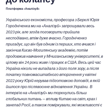
Платформа «Аналізуй»
Українського економіста, професора з Берклі Юрія
Городніченка ми на «Аналізуй
»
запрошували весь
2023 рік, але згода поговорити прийшла
несподівано, втім дуже вчасно. Городніченко
пригадує, що він був одним із перших, хто вчився і
закінчив Києво-Могилянську академію, потім
продовжив навчання у Мічиганському університеті, в
цілому він 24 роки живе і працює в США. Весь цей час
Україна ніколи не випадала з його поля зору, а після
початку повномасштабного вторгнення у квітні
2022 року Юрій керував підготовкою доповіді, в якій
йшлося про післявоєнне відновлення України. В
інтерв’ю на
«Аналізуй
» ми торкнулись більш
глобальних питань — впливу Китаю на світ, крах і
занепад Росії, а також поміркували, які можливості є