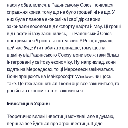
нафту обвалилися, в Радянському Союзі почалася
справжня криза, тому що не було грошей ні на що. У
них була планова економіка і свої дірки вони
закривали доходом від експорту нафти й газу. Ці гроші
від нафти й газу закінчились, — і Радянський Союз
протримався 5 років та потім зник. У Росії, я думаю,
цей час буде йти набагато швидше, тому що, на
відміну від Радянського Союзу, вони все ж таки більш
інтегровані у світову економіку. Ну, наприклад, вони
їздять на Мерседесах, то ці Мерседеси закінчаться.
Вони працюють на Майкрософт, Windows чи щось
таке. Це теж закінчиться. І коли оце все закінчиться, то
російська економіка теж закінчиться.
Інвестиції в Україні
Теоретично великі інвестиції можливі, але я думаю,
перш за все йдеться про агроінвестиції. Щодо