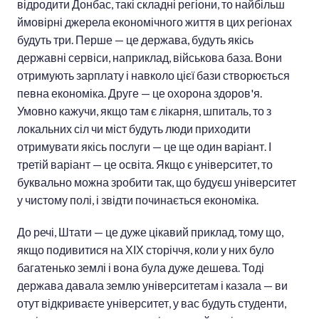
відродити Донбас, такі складні регіони, то найбільш
ймовірні джерела економічного життя в цих регіонах
будуть три. Перше — це держава, будуть якісь
державні сервіси, наприклад, військова база. Вони
отримують зарплату і навколо цієї бази створюється
певна економіка. Друге — це охорона здоров'я.
Умовно кажучи, якщо там є лікарня, шпиталь, то з
локальних сіл чи міст будуть люди приходити
отримувати якісь послуги — це ще один варіант. І
третій варіант — це освіта. Якщо є університет, то
буквально можна зробити так, що будуєш університет
у чистому полі, і звідти починається економіка.
До речі, Штати — це дуже цікавий приклад, тому що,
якщо подивитися на ХІХ сторіччя, коли у них було
багатенько землі і вона була дуже дешева. Тоді
держава давала землю університетам і казала — ви
отут відкриваєте університет, у вас будуть студенти,