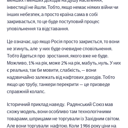
інвестиції не йшли. Тобто, якщо немає ніяких війни чи
інших небезпек, а просто країна сама в собі
закривається, то це буде поступовий процес
уповільнення та відставання.
Це означає, що якщо Росія просто закриється, то вони
не згинуть, але у них буде очевидне сповільнення.
Тобто йдеться про зростання, якого вже не буде.
Можливо, 1% на рік, може 2% на рік, мабуть, нуль. У них
є реальна, так би мовити, слабкість, — вони
надзвичайно залежать від нафтових доходів. Тобто
якщо цю трубу, танкери перекрити — це призведе
справжній колапс.
Історичний приклад наведу. Радянський Союз мав
схожу модель, вони особливо там технологічними
товарами, шприцами не торгували із Західним світом.
Але вони торгували нафтою. Коли 1986 року ціни на