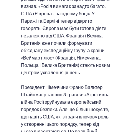
визнав: «Росія вимагає занадто багато.
США і Європа - на одному боці». У
Парижі та Берліні тепер відкрито
говорять: Європа має бути готова діяти
незалежно від США. Франція і Велика
Британія вже почали формувати
об'єднану експедиційну групу, а країни
«Веймар плюс» (Франція, Німеччина,
Польща і Велика Британія) стають новим
центром ухвалення рішень.
Президент Німеччини Франк-Вальтер
Штайнмаєр заявив 8 травня: «Агресивна
війна Росії зруйнувала європейський
порядок безпеки. Але ще більш шокує те,
що навіть США, які зіграли ключову роль
у створенні цього порядку, тепер від
нього відвертаються. Це подвійний