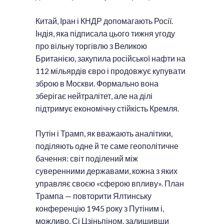
Китай, Іран і КНДР допомагають Росії.
Індія, яка підписала цього тижня угоду
про вільну торгівлю з Великою
Британією, закупила російської нафти на
112 мільярдів євро і продовжує купувати
зброю в Москви. Формально вона
зберігає нейтралітет, але на ділі
підтримує економічну стійкість Кремля.
Путін і Трамп, як вважають аналітики,
поділяють одне й те саме геополітичне
бачення: світ поділений між
суверенними державами, кожна з яких
управляє своєю «сферою впливу». План
Трампа — повторити Ялтинську
конференцію 1945 року з Путіним і,
можливо, Сі Цзіньпіном, залишивши