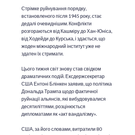
Стрімке руйнування порядку,
встановленого після 1945 року, стає
дедалі очевиднішим. Конфлікти
розгораються від Кашміру до Хан-Юніса,
від Ходейди до Курська, і здається, що
жоден міжнародний інститут уже не
здатен їх стримати.
Цього тижня світ знову став свідком
драматичних подій. Ексдержсекретар
США Ентоні Блінкен заявив, що політика
Дональда Трампа щодо фактичної
руйнації альянсів, які вибудовувалися
десятиліттями, розцінюється
дипломатами як «акт вандалізму».
США, за його словами, витратили 80