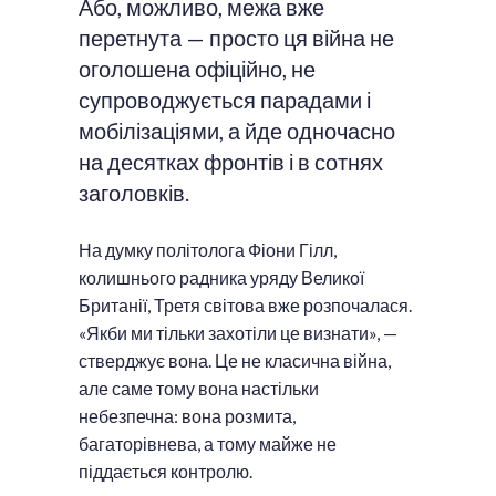
Або, можливо, межа вже
перетнута — просто ця війна не
оголошена офіційно, не
супроводжується парадами і
мобілізаціями, а йде одночасно
на десятках фронтів і в сотнях
заголовків.
На думку політолога Фіони Гілл,
колишнього радника уряду Великої
Британії, Третя світова вже розпочалася.
«Якби ми тільки захотіли це визнати», —
стверджує вона. Це не класична війна,
але саме тому вона настільки
небезпечна: вона розмита,
багаторівнева, а тому майже не
піддається контролю.