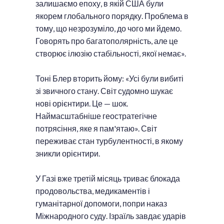
залишаємо епоху, в якій США були
якорем глобального порядку. Проблема в
тому, що незрозуміло, до чого ми йдемо.
Говорять про багатополярність, але це
створює ілюзію стабільності, якої немає».
Тоні Блер вторить йому: «Усі були вибиті
зі звичного стану. Світ судомно шукає
нові орієнтири. Це — шок.
Наймасштабніше геостратегічне
потрясіння, яке я пам'ятаю». Світ
переживає стан турбулентності, в якому
зникли орієнтири.
У Газі вже третій місяць триває блокада
продовольства, медикаментів і
гуманітарної допомоги, попри наказ
Міжнародного суду. Ізраїль завдає ударів