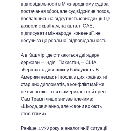
відповідальності в Міжнародному суді за
постачання зброї, але суд відхилив позов,
пославшись на відсутність юрисдикції. Це
дозволяє країнам, на кшталт ОАЕ,
підписувати міжнародні конвенції, не
несучи за це реальної відповідальності.
А в Кашмірі, де стикаються дві ядерні
держави — Індія і Пакистан, — США
зберігають дивовижну байдужість. В
Америки немає ні посла в цих країнах, ні
старших дипломатів, а конфлікт майже
не висвітлюється в американській пресі.
Сам Трамп лише знизав плечима:
«Шкода, звичайно, але ж вони воюють
століттями».
Раніше, 1999 року, в аналогічній ситуації