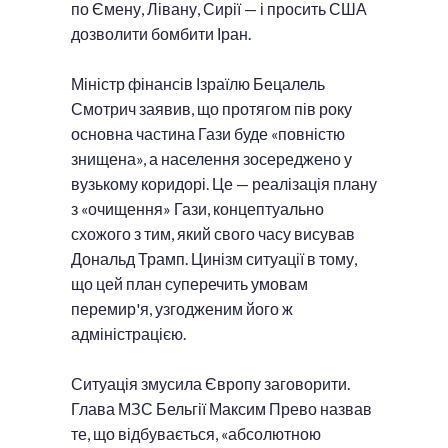
по Ємену, Лівану, Сирії — і просить США
дозволити бомбити Іран.
Міністр фінансів Ізраїлю Бецалель
Смотрич заявив, що протягом пів року
основна частина Гази буде «повністю
знищена», а населення зосереджено у
вузькому коридорі. Це — реалізація плану
з «очищення» Гази, концептуально
схожого з тим, який свого часу висував
Дональд Трамп. Цинізм ситуації в тому,
що цей план суперечить умовам
перемир'я, узгодженим його ж
адміністрацією.
Ситуація змусила Європу заговорити.
Глава МЗС Бельгії Максим Прево назвав
те, що відбувається, «абсолютною