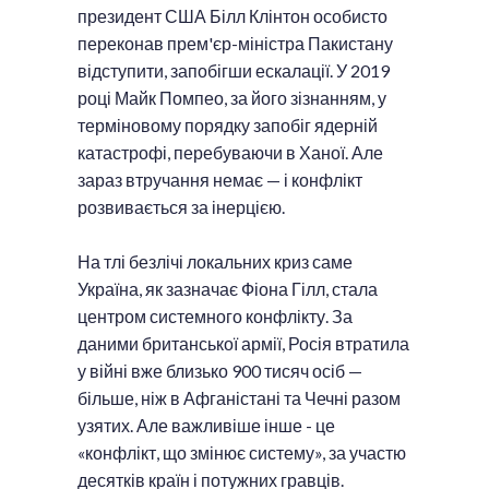
президент США Білл Клінтон особисто
переконав прем'єр-міністра Пакистану
відступити, запобігши ескалації. У 2019
році Майк Помпео, за його зізнанням, у
терміновому порядку запобіг ядерній
катастрофі, перебуваючи в Ханої. Але
зараз втручання немає — і конфлікт
розвивається за інерцією.
На тлі безлічі локальних криз саме
Україна, як зазначає Фіона Гілл, стала
центром системного конфлікту. За
даними британської армії, Росія втратила
у війні вже близько 900 тисяч осіб —
більше, ніж в Афганістані та Чечні разом
узятих. Але важливіше інше - це
«конфлікт, що змінює систему», за участю
десятків країн і потужних гравців.