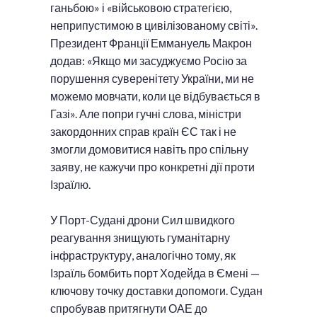
ганьбою» і «військовою стратегією,
неприпустимою в цивілізованому світі».
Президент Франції Еммануель Макрон
додав: «Якщо ми засуджуємо Росію за
порушення суверенітету України, ми не
можемо мовчати, коли це відбувається в
Газі». Але попри гучні слова, міністри
закордонних справ країн ЄС так і не
змогли домовитися навіть про спільну
заяву, не кажучи про конкретні дії проти
Ізраїлю.
У Порт-Судані дрони Сил швидкого
реагування знищують гуманітарну
інфраструктуру, аналогічно тому, як
Ізраїль бомбить порт Ходейда в Ємені —
ключову точку доставки допомоги. Судан
спробував притягнути ОАЕ до