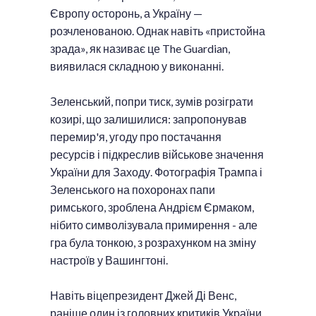
Європу осторонь, а Україну —
розчленованою. Однак навіть «пристойна
зрада», як називає це The Guardian,
виявилася складною у виконанні.
Зеленський, попри тиск, зумів розіграти
козирі, що залишилися: запропонував
перемир'я, угоду про постачання
ресурсів і підкреслив військове значення
України для Заходу. Фотографія Трампа і
Зеленського на похоронах папи
римського, зроблена Андрієм Єрмаком,
нібито символізувала примирення - але
гра була тонкою, з розрахунком на зміну
настроїв у Вашингтоні.
Навіть віцепрезидент Джей Ді Венс,
раніше один із головних критиків України,