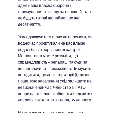
адже наша власна оборона і
стримування, з огляду на нинішній стан,
не будуть готові щонайменше ще
десятиліття.
Ускладнюючи вам шлях до перемоги, ми
водночас проєктували на вас власні
дедалі більш поразницькі настрої.
Мовляв, ви ж маєте розуміти, що
справедливість – репарації та суди за
воєнні злочини – неможлива. Ви мусите
погодитися, що деякі території (і, що ще
гірше, їхнє населення) слід залишити на
невизначений час. Членство в НАТО,
попри наші колишні обіцянки «відкритих
дверей», також знято з порядку денного.
На додачу до всього ми вдалися до