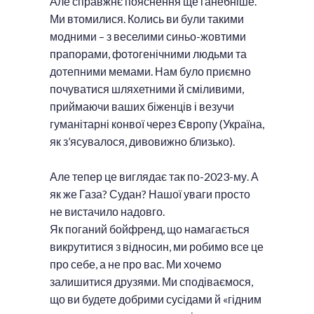
Але справжнє пояснення ще ганебніше.
Ми втомилися. Колись ви були такими
модними – з веселими синьо-жовтими
прапорами, фотогенічними людьми та
дотепними мемами. Нам було приємно
почуватися шляхетними й сміливими,
приймаючи ваших біженців і везучи
гуманітарні конвої через Європу (Україна,
як з’ясувалося, дивовижно близько).
Але тепер це виглядає так по-2023-му. А
як же Газа? Судан? Нашої уваги просто
не вистачило надовго.
Як поганий бойфренд, що намагається
викрутитися з відносин, ми робимо все це
про себе, а не про вас. Ми хочемо
залишитися друзями. Ми сподіваємося,
що ви будете добрими сусідами й «гідним