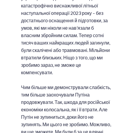
катастрофічно виснажливої літньої
наступальної операції 2023 року – без
достатнього оснащення й підготовки, за
умов, які ми ніколи не нав’язали б
власним збройним силам. Тепер сотні
тисяч ваших найкращих людей загинули,
були скалічені або травмовані. Мільйони
втратили близьких. Ніщо з того, що ми
зробимо зараз, не зможе це
компенсувати.
Чим більше ми демонстрували слабкість,
тим більше заохочували Путіна
продовжувати. Так, шкода для російської
економіки колосальна, як і її втрати. Але
Путін не зупиниться, доки його не
зупинять. Ми цього не зробимо. Можливо,
ви ще зможете. Ми були б за це вдячні,