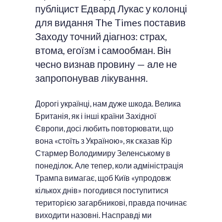
публіцист Едвард Лукас у колонці
для видання The Times поставив
Заходу точний діагноз: страх,
втома, егоїзм і самообман. Він
чесно визнав провину — але не
запропонував лікування.
Дорогі українці, нам дуже шкода. Велика
Британія, як і інші країни Західної
Європи, досі любить повторювати, що
вона «стоїть з Україною», як сказав Кір
Стармер Володимиру Зеленському в
понеділок. Але тепер, коли адміністрація
Трампа вимагає, щоб Київ «упродовж
кількох днів» погодився поступитися
територією загарбникові, правда починає
виходити назовні. Насправді ми