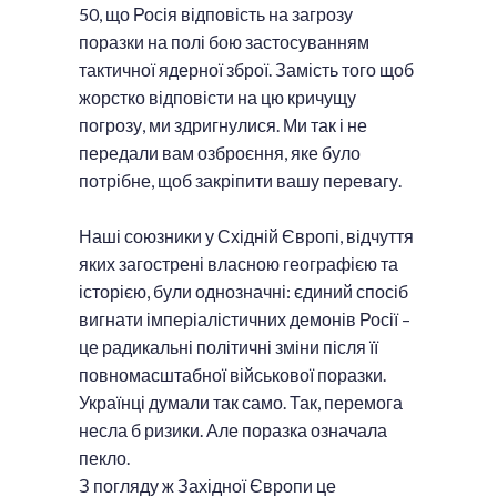
50, що Росія відповість на загрозу
поразки на полі бою застосуванням
тактичної ядерної зброї. Замість того щоб
жорстко відповісти на цю кричущу
погрозу, ми здригнулися. Ми так і не
передали вам озброєння, яке було
потрібне, щоб закріпити вашу перевагу.
Наші союзники у Східній Європі, відчуття
яких загострені власною географією та
історією, були однозначні: єдиний спосіб
вигнати імперіалістичних демонів Росії –
це радикальні політичні зміни після її
повномасштабної військової поразки.
Українці думали так само. Так, перемога
несла б ризики. Але поразка означала
пекло.
З погляду ж Західної Європи це