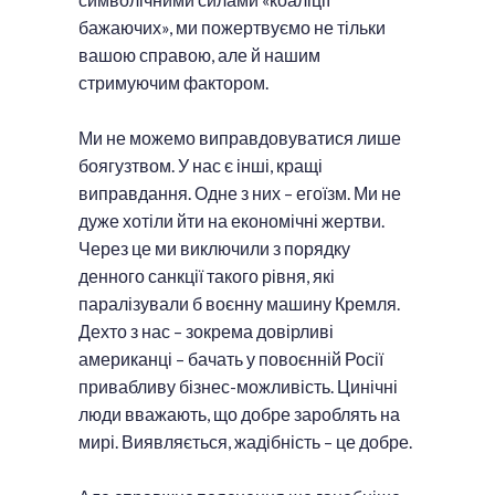
бажаючих», ми пожертвуємо не тільки
вашою справою, але й нашим
стримуючим фактором.
Ми не можемо виправдовуватися лише
боягузтвом. У нас є інші, кращі
виправдання. Одне з них – егоїзм. Ми не
дуже хотіли йти на економічні жертви.
Через це ми виключили з порядку
денного санкції такого рівня, які
паралізували б воєнну машину Кремля.
Дехто з нас – зокрема довірливі
американці – бачать у повоєнній Росії
привабливу бізнес-можливість. Цинічні
люди вважають, що добре зароблять на
мирі. Виявляється, жадібність – це добре.