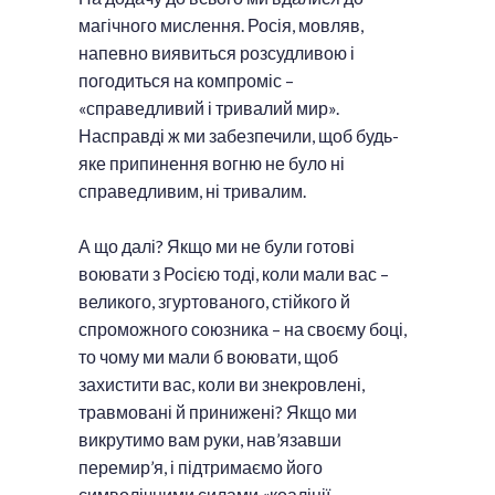
магічного мислення. Росія, мовляв,
напевно виявиться розсудливою і
погодиться на компроміс –
«справедливий і тривалий мир».
Насправді ж ми забезпечили, щоб будь-
яке припинення вогню не було ні
справедливим, ні тривалим.
А що далі? Якщо ми не були готові
воювати з Росією тоді, коли мали вас –
великого, згуртованого, стійкого й
спроможного союзника – на своєму боці,
то чому ми мали б воювати, щоб
захистити вас, коли ви знекровлені,
травмовані й принижені? Якщо ми
викрутимо вам руки, нав’язавши
перемир’я, і підтримаємо його
символічними силами «коаліції