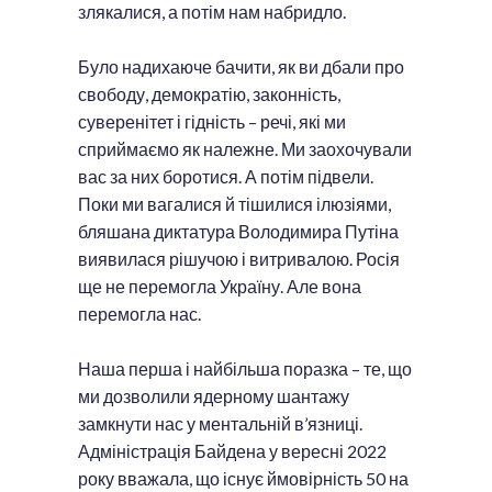
злякалися, а потім нам набридло.
Було надихаюче бачити, як ви дбали про
свободу, демократію, законність,
суверенітет і гідність – речі, які ми
сприймаємо як належне. Ми заохочували
вас за них боротися. А потім підвели.
Поки ми вагалися й тішилися ілюзіями,
бляшана диктатура Володимира Путіна
виявилася рішучою і витривалою. Росія
ще не перемогла Україну. Але вона
перемогла нас.
Наша перша і найбільша поразка – те, що
ми дозволили ядерному шантажу
замкнути нас у ментальній в’язниці.
Адміністрація Байдена у вересні 2022
року вважала, що існує ймовірність 50 на