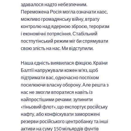
здавалося надто небезпечним.
Переможена Росія могла означати хаос,
можливо громадянську війну, втрату
контролю над ядерною зброєю, тероризм
і економічні потрясіння. Стабільний
постпутінський режим міг би спрямувати
свою злість на нас. Ми відступили.
Наша єдність виявилася фікцією. Країни
Балтії напружували кожен м’яз, щоб
підтримати вас, одночасно поспіхом
посилюючи власну оборону. Але решта з
нас не змогли впоратися навіть із
найпростішими речами: зупинити
«тіньовий флот», що експортує російську
нафту, або конфіскувати заморожені
резерви російського центробанку та інші
активи на суму 150 мільярдів фунтів