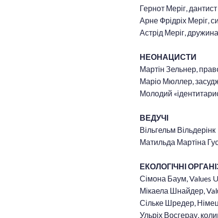
Гернот Меріг, дантист
Арне Фрідріх Меріг, с
Астрід Меріг, дружин
НЕОНАЦИСТИ
Мартін Зельнер, право
Маріо Мюллер, засуд
Молодий «ідентитари
ВЕДУЧІ
Вільгельм Вільдерінк
Матильда Мартіна Гу
ЕКОЛОГІЧНІ ОРГАНІ
Сімона Баум, Values 
Мікаела Шнайдер, Val
Сільке Шредер, Німец
Ульріх Восгерау, кол