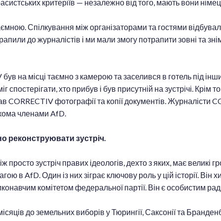
асистських критеріїв — незалежно від того, мають вони німець
таємною. Спілкування між організаторами та гостями відбува
трапили до журналістів і ми мали змогу потрапити зовні та зні
ув на місці таємно з камерою та заселився в готель під інш
міг спостерігати, хто прибув і був присутній на зустрічі. Крім т
адав CORRECTIV фотографії та копії документів. Журналісти
ькома членами AfD.
но реконструювати зустріч.
ж просто зустріч правих ідеологів, дехто з яких, має великі г
гою в AfD. Один із них зіграє ключову роль у цій історії. Він х
конавчим комітетом федеральної партії. Він є особистим ра
ісяців до земельних виборів у Тюрингії, Саксонії та Бранденб