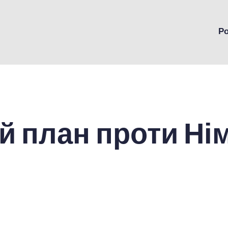
Р
й план проти Ні