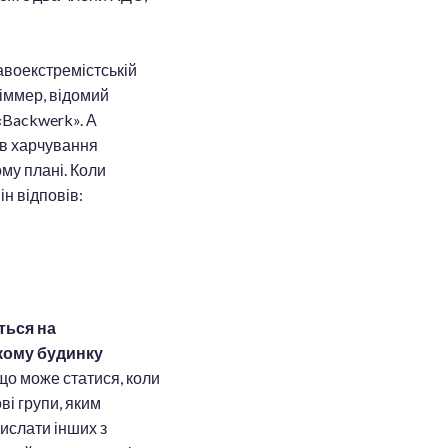
равоекстремістській
Ліммер, відомий
«Backwerk». А
ів харчування
ому плані. Коли
н відповів:
ться на
ькому будинку
що може статися, коли
ві групи, яким
ислати інших з