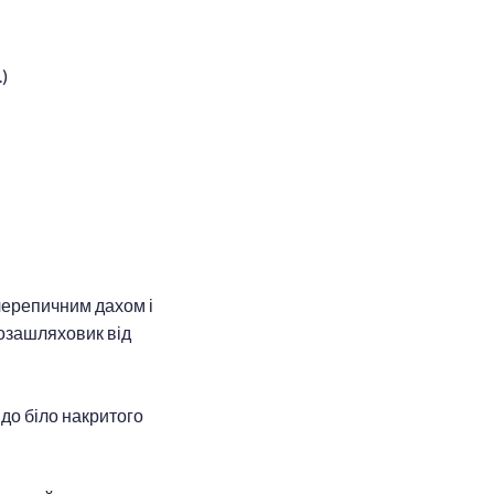
)
 черепичним дахом і
позашляховик від
до біло накритого