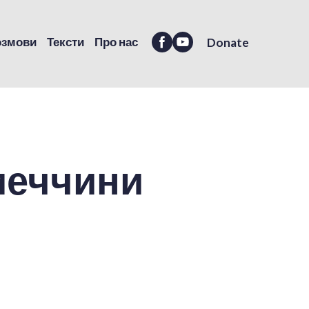
озмови
Тексти
Про нас
Donate
меччини