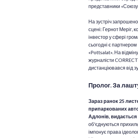
представники «Союзу 
На зустріч запрошено 
сцені: Гернот Меріг, 
інвестор у сфері гро
сьогодні є партнером
«Pottsalat». На відмін
журналісти CORRECTIV
дистанціювався від зус
Пролог. За лашт
Зараз ранок 25 лист
припаркованих автом
Адлонів, видається
об'єднуються прихиль
імпонує права ідеоло