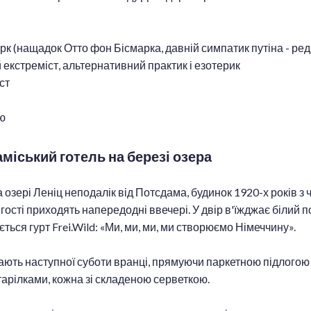
к (нащадок Отто фон Бісмарка, давній симпатик путіна - ред.
 екстреміст, альтернативний практик і езотерик
ст
ю
Заміський готель на березі озера
озері Леніц неподалік від Потсдама, будинок 1920-х років з
гості приходять напередодні ввечері. У двір в'їжджає білий 
ється гурт Frei.Wild: «Ми, ми, ми, ми створюємо Німеччину».
ають наступної суботи вранці, прямуючи паркетною підлогою 
тарілками, кожна зі складеною серветкою.