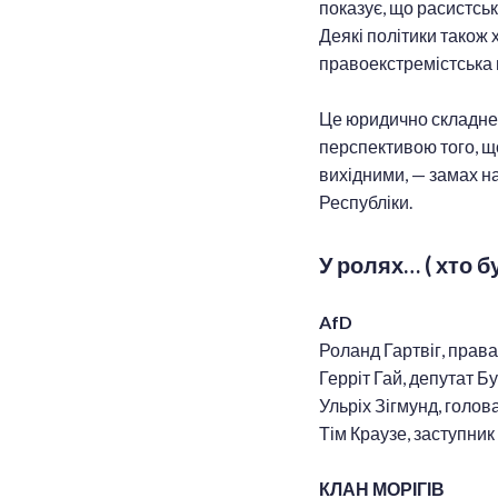
показує, що расистськ
Деякі політики також 
правоекстремістська 
Це юридично складне 
перспективою того, щ
вихідними, — замах на
Республіки.
У ролях… ( хто б
AfD
Роланд Гартвіг, права
Герріт Гай, депутат Б
Ульріх Зігмунд, голов
Тім Краузе, заступни
КЛАН МОРІГІВ