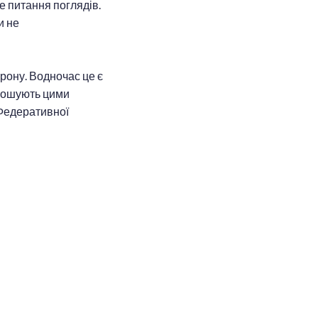
е питання поглядів.
и не
рону. Водночас це є
олошують цими
 Федеративної