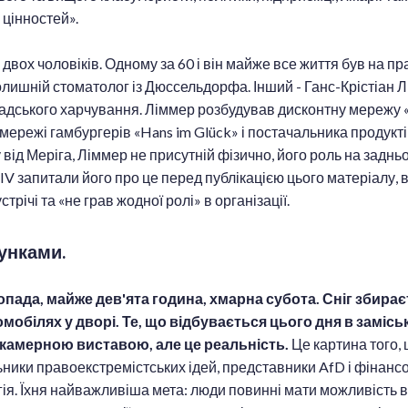
цінностей».
двох чоловіків. Одному за 60 і він майже все життя був на п
колишній стоматолог із Дюссельдорфа. Інший - Ганс-Крістіан 
мадського харчування. Ліммер розбудував дисконтну мережу 
 мережі гамбургерів «Hans im Glück» і постачальника продукт
у від Меріга, Ліммер не присутній фізично, його роль на заднь
 запитали його про це перед публікацією цього матеріалу, ві
трічі та «не грав жодної ролі» в організації.
унками.
опада, майже дев'ята година, хмарна субота. Сніг збирає
обілях у дворі. Те, що відбувається цього дня в заміс
 камерною виставою, але це реальність.
Це картина того, 
ники правоекстремістських ідей, представники AfD і фінансо
гія. Їхня найважливіша мета: люди повинні мати можливість в