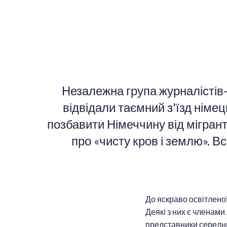
Незалежна група журналістів
відвідали таємний з'їзд німец
позбавити Німеччину від мігранті
про «чисту кров і землю». В
До яскраво освітлено
Деякі з них є членами
представники середньо