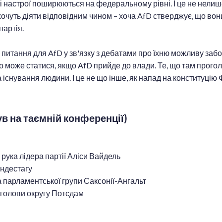
і настрої поширюються на федеральному рівні. І це не нелиш
хочуть діяти відповідним чином – хоча AfD стверджує, що вон
партія.
питання для AfD у зв'язку з дебатами про їхню можливу забо
о може статися, якщо AfD прийде до влади. Те, що там прог
 існування людини. І це не що інше, як напад на конституцію
ув на таємній конференції)
 рука лідера партії Аліси Вайдель
ундестагу
а парламентської групи Саксонії-Ангальт
к голови округу Потсдам