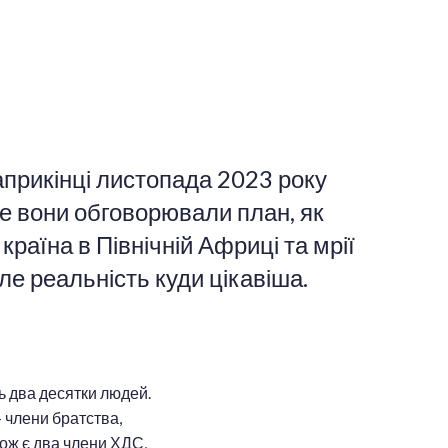
прикінці листопада 2023 року
 де вони обговорювали план, як
країна в Північній Африці та мрії
ле реальність куди цікавіша.
ь два десятки людей.
– члени братства,
кож є два члени ХДС,