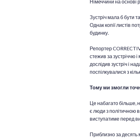
Німеччини на основі р
Зустріч мала б бути 
Однак копії листів по
будинку.
Репортер CORRECTIV б
стежив за зустріччю і 
дослідив зустріч і н
поспілкувалися з кіл
Тому ми змогли точ
Це набагато більше, ні
є люди з політичною ва
виступатиме перед ви
Приблизно за десять м