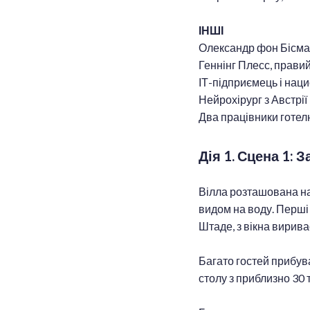
ІНШІ
Олександр фон Бісмар
Геннінг Плесс, правий
ІТ-підприємець і наци
Нейрохірург з Австрії
Два працівники готел
Дія 1. Сцена 1: 
Вілла розташована на 
видом на воду. Перші 
Штаде, з вікна вирива
Багато гостей прибув
столу з приблизно 30 