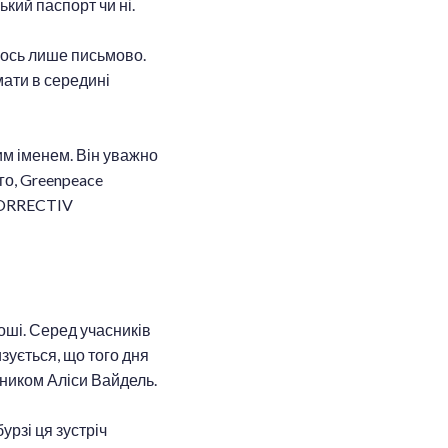
кий паспорт чи ні.
лось лише письмово.
мати в середині
им іменем. Він уважно
ого, Greenpeace
 CORRECTIV
роші. Серед учасників
изується, що того дня
дником Аліси Вайдель.
урзі ця зустріч