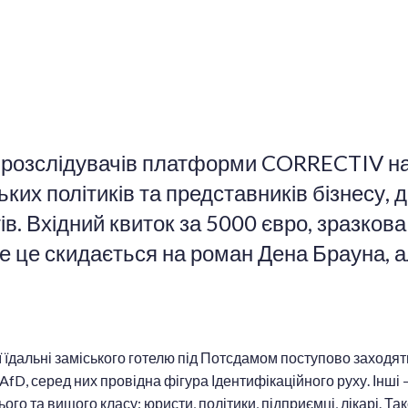
-розслідувачів платформи CORRECTIV на
ьких політиків та представників бізнесу,
в. Вхідний квиток за 5000 євро, зразкова 
се це скидається на роман Дена Брауна, а
ї їдальні заміського готелю під Потсдамом поступово заходят
 AfD, серед них провідна фігура Ідентифікаційного руху. Інші 
го та вищого класу: юристи, політики, підприємці, лікарі. Та