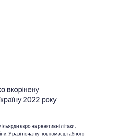
ко вкорінену
Україну 2022 року
льярди євро на реактивні літаки,
йни. У разі початку повномасштабного