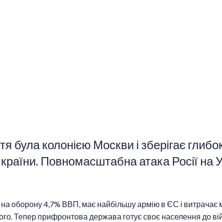
я була колонією Москви і зберігає глибо
 країни. Повномасштабна атака Росії на 
а оборону 4,7% ВВП, має найбільшу армію в ЄС і витрачає мі
ншого. Тепер прифронтова держава готує своє населення до ві