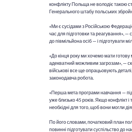
конфлікту Польща не володіє такою ст
Генерального штабу польських збройн
«Ми є сусідами з Російською Федераціє
час для підготовки та реагування», — 
до півмільйона осіб — і підготувати мі
«До кінця року ми хочемо мати готову 
адекватний можливим загрозам», — ска
військові все ще опрацьовують деталі,
законодавча робота.
«Перша мета програми навчання — підвищ
уже близько 45 років. Якщо конфлікт і
необхідні для того, щоб вони могли ді
По його словами, початковий план поля
повинні підготувати суспільство до на