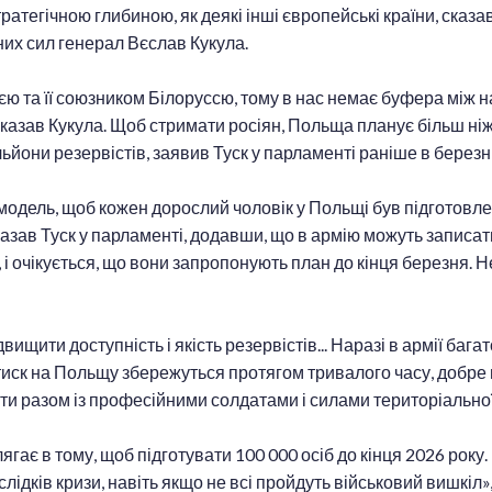
ратегічною глибиною, як деякі інші європейські країни, сказ
их сил генерал Вєслав Кукула.
ю та її союзником Білоруссю, тому в нас немає буфера між на
сказав Кукула. Щоб стримати росіян, Польща планує більш ніж 
льйони резервістів, заявив Туск у парламенті раніше в березні
модель, щоб кожен дорослий чоловік у Польщі був підготовлен
зав Туск у парламенті, додавши, що в армію можуть записатис
 і очікується, що вони запропонують план до кінця березня. 
ити доступність і якість резервістів... Наразі в армії багато
 тиск на Польщу збережуться протягом тривалого часу, добре 
яти разом із професійними солдатами і силами територіальної
гає в тому, щоб підготувати 100 000 осіб до кінця 2026 року
слідків кризи, навіть якщо не всі пройдуть військовий вишкіл»