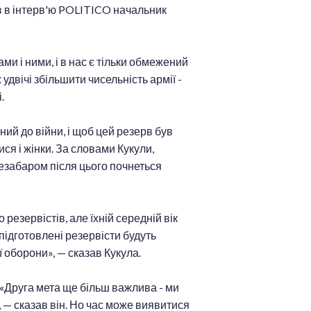
ав в інтерв'ю POLITICO начальник
ми і ними, і в нас є тільки обмежений
удвічі збільшити чисельність армії -
.
ий до війни, і щоб цей резерв був
я і жінки. За словами Кукули,
Незабаром після цього почнеться
 резервістів, але їхній середній вік
підготовлені резервісти будуть
 оборони», — сказав Кукула.
. «Друга мета ще більш важлива - ми
, — сказав він. Но час може виявитися