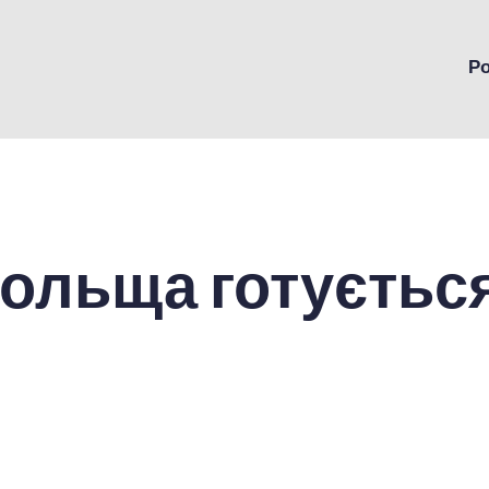
Р
 Польща готуєтьс