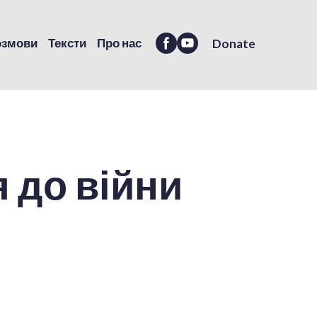
озмови
Тексти
Про нас
Donate
я до війни