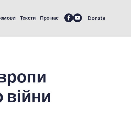
озмови
Тексти
Про нас
Donate
Європи
о війни