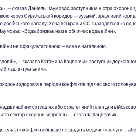
русь», — сказав Даніель Наумовас, заступник міністра охорони 
икою через Сувальський коридор — вузький, вразливий коридо
російського нападу. Хоча всі країни ЄС знаходяться «в одном
Наумовас. «Вода бризкає нам в обличчя; вода війни».
о війни не є факультативною — вона є нагальною.
едовій», — сказала Катажина Кацперчик, заступник державно
 є більш актуальним».
хорони здоров'я в періоди конфліктів під час свого голову
 надзвичайних ситуаціях або стратегічний план для військово
ього сектор охорони здоров'я», — сказала Кацперчик.
що сучасні конфлікти більше не щадять медичні послуги — або