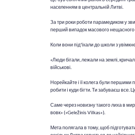
населенням в центральній Литві.
За три роки роботи парамедиком у звич
перший випадок масового нещасного 
Коли вони під'їхали до школи з увімк
«Люди бігали, лежали на землі, кричал
військові.
Норейкайте і її колега були першими п
робити і куди бігти. Ти забуваєш все. Ц
Саме через новизну такого лиха в мир
вовк» («Geležinis Vilkas»).
Мета полягала в тому, щоб підготуват
оскільки Литва готується до найгіршо