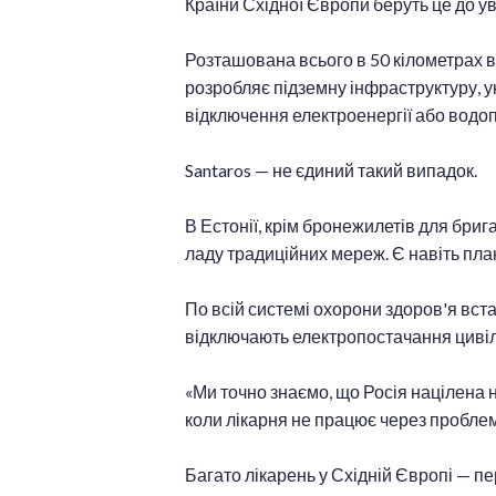
Країни Східної Європи беруть це до ув
Розташована всього в 50 кілометрах ві
розробляє підземну інфраструктуру, ук
відключення електроенергії або водо
Santaros — не єдиний такий випадок.
В Естонії, крім бронежилетів для бриг
ладу традиційних мереж. Є навіть пла
По всій системі охорони здоров'я вст
відключають електропостачання циві
«Ми точно знаємо, що Росія націлена н
коли лікарня не працює через проблем
Багато лікарень у Східній Європі — пер