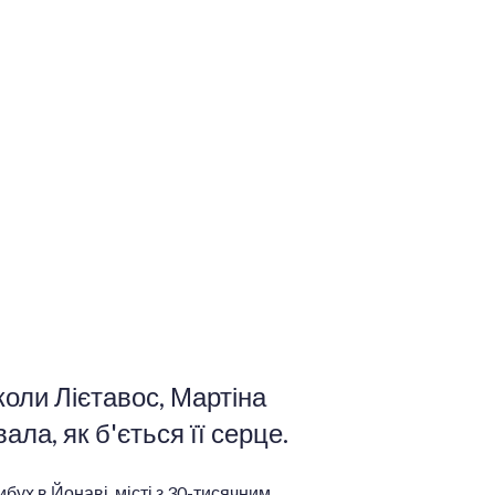
оли Лієтавос, Мартіна
ла, як б'ється її серце.
ух в Йонаві, місті з 30-тисячним