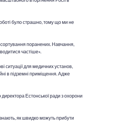
роботі було страшно, тому що ми не
в сортування поранених. Навчання,
оводитися частіше».
ві ситуації для медичних установ,
йні в підземні приміщення. Адже
о директора Естонської ради з охорони
 знають, як швидко можуть прибути