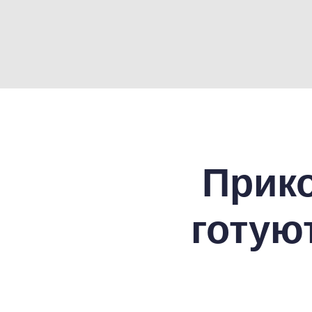
Прико
готуют