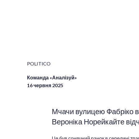
POLITICO
Команда «Аналізуй»
16 червня 2025
Мчачи вулицею Фабріко в
Вероніка Норейкайте відч
Це був сонячний ранок в середині тра