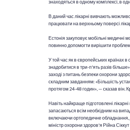
знаходяться в одному комплексі, в од
В даний час лікарні вивчають можливос
працювати на верхньому поверсі лікарн
Естонія закуповує мобільні медичні м
повинно допомогти вирішити проблему
У той час як в європейських країнах в
знадобитися в три-п'ять разів більше
заході з питань безпеки охорони здоро
складним завданням: «Більшість уста
протягом 24-48 годин», — сказав він.
Навіть найкраще підготовлені лікарні 
запасаються всім необхідним на випад
включаючи ортопедичне обладнання, дж
міністр охорони здоров'я Рійна Сіккут