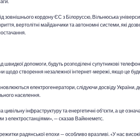
аги.
д зовнішнього кордону ЄС з Білоруссю, Вільнюська університе
риття, вертолітні майданчики та автономні системи, які дозво
постачання.
ад швидкої допомоги, будуть розподілені супутникові телефони
ни щодо створення незалежної інтернет-мережі, якщо це буде
ановлюються електрогенератори, слідуючи досвіду України, д
льного населення.
а цивільну інфраструктуру та енергетичні об'єкти, а це означ
и з електростанціями», — сказав Вайкнеметс.
ежитки радянської епохи — особливо вразливі. «У нас високі б