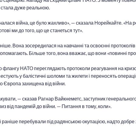
у стала дуже реальною.
очалася війна, це було жахливо», — сказала Норейкайте. «На 
отові ми до того, що це станеться тут».
ніше. Вона зосередилася на навчанні та освоєнні протоколі
 допомагають. Більше того, вона вважає, що вони «повинні пр
ого флангу НАТО переглядають протоколи реагування на кризо
вестують у балістичні шоломи та жилети і переносять операці
що Європа захищена від війни.
такувати, — сказав Рагнар Вайкнеметс, заступник генеральног
риз від пандемій до війни. — Питання в тому, коли».
кі раніше перебували під радянською окупацією, надто добре