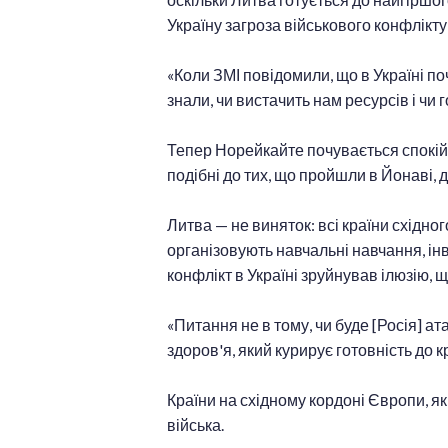
Україну загроза військового конфлікт
«Коли ЗМІ повідомили, що в Україні п
знали, чи вистачить нам ресурсів і чи г
Тепер Норейкайте почувається спокій
подібні до тих, що пройшли в Йонаві,
Литва — не виняток: всі країни східн
організовують навчальні навчання, ін
конфлікт в Україні зруйнував ілюзію, 
«Питання не в тому, чи буде [Росія] а
здоров'я, який курирує готовність до к
Країни на східному кордоні Європи, я
війська.