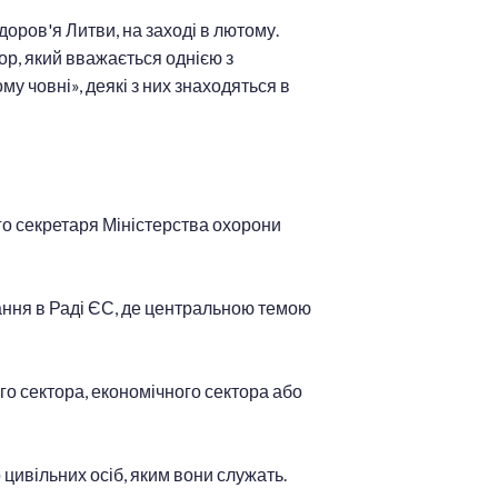
здоров'я Литви, на заході в лютому.
р, який вважається однією з
у човні», деякі з них знаходяться в
го секретаря Міністерства охорони
вання в Раді ЄС, де центральною темою
го сектора, економічного сектора або
 цивільних осіб, яким вони служать.