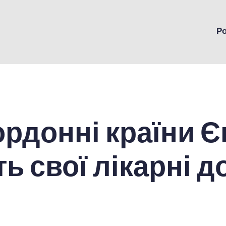
Р
рдонні країни 
ь свої лікарні д