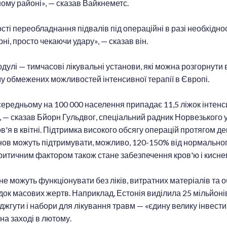
ному районі», — сказав Вайкнеметс.
ті переобладнання підвалів під операційні в разі необхіднос
і, просто чекаючи удару», — сказав він.
одулі — тимчасові лікувальні установи, які можна розгорнути
 обмежених можливостей інтенсивної терапії в Європі.
 середньому на 100 000 населення припадає 11,5 ліжок інтенси
», — сказав Бйорн Гульдвог, спеціальний радник Норвезького 
в'я в квітні. Підтримка високого обсягу операцій протягом де
нов можуть підтримувати, можливо, 120-150% від нормального
 Критичним фактором також стане забезпечення кров'ю і кисне
не можуть функціонувати без ліків, витратних матеріалів та об
ок масових жертв. Наприклад, Естонія виділила 25 мільйоні
гути і набори для лікування травм — «єдину велику інвестиц
 на заході в лютому.