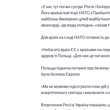
«У нас тут погані сусіди: Росія і Біло
Його країна пов'язує НАТО з Прибалт
найбільш ймовірних цілей майбутнього 
авангарді, «де вода холодна», сказав 
Для країн на сході НАТО готовність д
«Небагато країн ЄС є країнами на пер
здоров'я Польщі. «Для них це питання
Польща підняла питання про безпеку о
була безпека Європи.
«Ми не можемо підготувати план дій у
енергетичного сектора і виключити з н
Вторгнення Росії в Україну показало, 