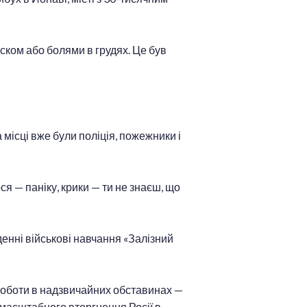
ском або болями в грудях. Це був
 місці вже були поліція, пожежники і
я — паніку, крики — ти не знаєш, що
енні військові навчання «Залізний
о роботи в надзвичайних обставинах —
омасштабного вторгнення Росії в