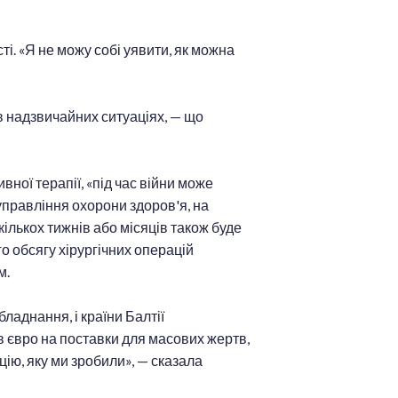
ті. «Я не можу собі уявити, як можна
 в надзвичайних ситуаціях, — що
вної терапії, «під час війни може
управління охорони здоров'я, на
кількох тижнів або місяців також буде
 обсягу хірургічних операцій
м.
ладнання, і країни Балтії
в євро на поставки для масових жертв,
ію, яку ми зробили», — сказала