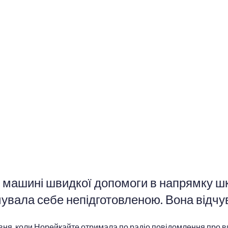
 машині швидкої допомоги в напрямку шк
увала себе непідготовленою. Вона відчува
вня, коли Норейкайте отримала по радіо повідомлення про виб