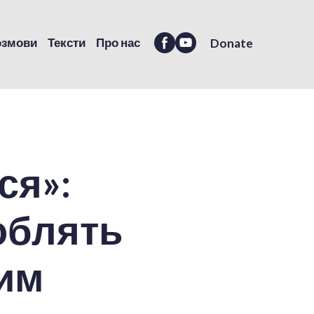
озмови
Тексти
Про нас
Donate
ся»:
облять
им