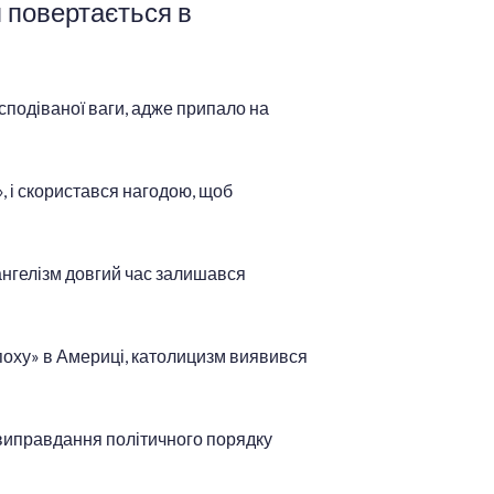
я повертається в
сподіваної ваги, адже припало на
 і скористався нагодою, щоб
ангелізм довгий час залишався
поху» в Америці, католицизм виявився
 виправдання політичного порядку