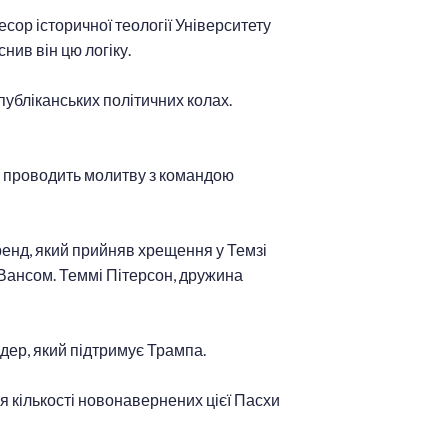
есор історичної теології Університету
нив він цю логіку.
публіканських політичних колах.
зу проводить молитву з командою
ренд, який прийняв хрещення у Темзі
Вансом. Теммі Пітерсон, дружина
дер, який підтримує Трампа.
я кількості новонавернених цієї Пасхи