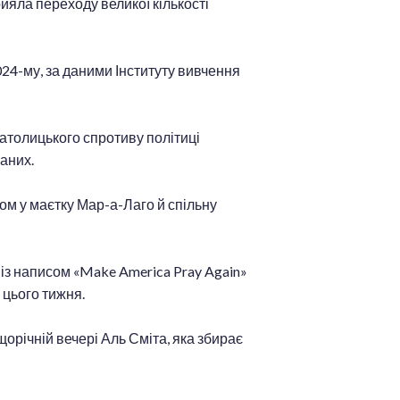
рияла переходу великої кількості
024-му, за даними Інституту вивчення
католицького спротиву політиці
аних.
ом у маєтку Мар-а-Лаго й спільну
із написом «Make America Pray Again»
 цього тижня.
щорічній вечері Аль Сміта, яка збирає