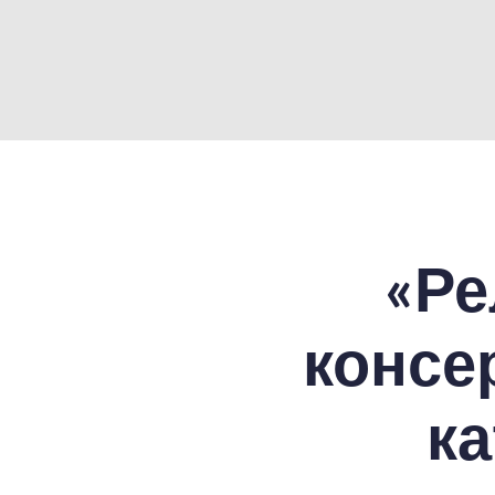
«Ре
консе
к