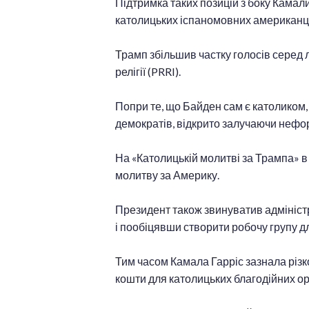
Підтримка таких позицій з боку Камали
католицьких іспаномовних американці
Трамп збільшив частку голосів серед 
релігії (PRRI).
Попри те, що Байден сам є католиком,
демократів, відкрито залучаючи нефо
На «Католицькій молитві за Трампа» в
молитву за Америку.
Президент також звинуватив адміністр
і пообіцявши створити робочу групу д
Тим часом Камала Гарріс зазнала різкої
кошти для католицьких благодійних ор