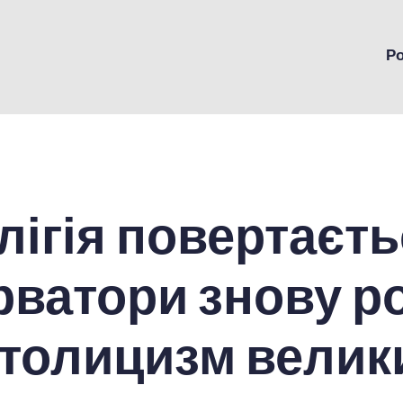
Р
лігія повертаєть
рватори знову р
атолицизм велик