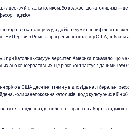
ську церкву й стає католиком, бо вважає, що католицизм — ц
офесор Фаджіолі.
 поворот до католицизму, а до його дуже специфічної форми:
нізму Церкви в Римі та прогресивній політиці США, роблячи 
ect при Католицькому університеті Америки, показало, що ма
аних або консервативних. Це різко контрастує з даними 1960-
 зріло в США десятиліттями у відповідь на ліберальні рефо
йдена, коли занепокоєння католиків щодо культурних війн збі
ітик, як гендерна ідентичність і право на аборт, за адмініст