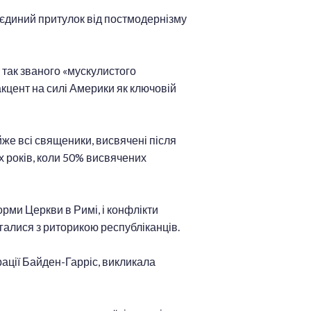
е єдиний притулок від постмодернізму
 так званого «мускулистого
акцент на силі Америки як ключовій
йже всі священики, висвячені після
х років, коли 50% висвячених
рми Церкви в Римі, і конфлікти
галися з риторикою республіканців.
рації Байден-Гарріс, викликала