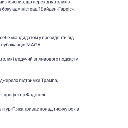
ми, пояснив, що перехід католиків-
 боку адміністрації Байден-Гарріс».
себе «кандидатом у президенти від
республіканців MAGA.
атолик і ведучий впливового подкасту
 джерело підтримки Трампа.
ає професор Фаджіолі.
ітургії, яка триває понад тисячу років