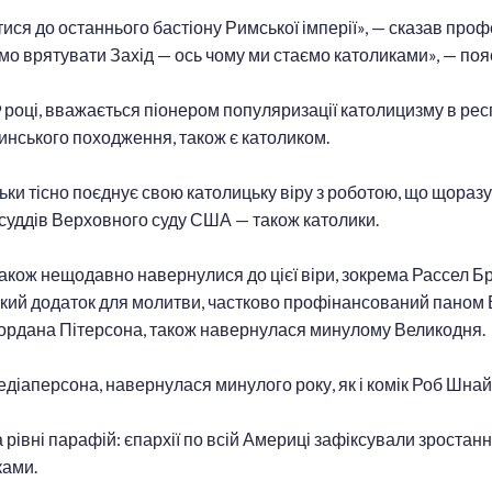
ися до останнього бастіону Римської імперії», — сказав проф
о врятувати Захід — ось чому ми стаємо католиками», — пояс
 році, вважається піонером популяризації католицизму в рес
инського походження, також є католиком.
ьки тісно поєднує свою католицьку віру з роботою, що щора
 суддів Верховного суду США — також католики.
акож нещодавно навернулися до цієї віри, зокрема Рассел Б
ький додаток для молитви, частково профінансований паном 
жордана Пітерсона, також навернулася минулому Великодня.
діаперсона, навернулася минулого року, як і комік Роб Шнай
рівні парафій: єпархії по всій Америці зафіксували зростанн
ками.