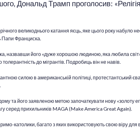
шого, Дональд Трамп проголосив: «Релігі
річного великоднього катання яєць, яке цього року набуло не
ь Папи Франциска.
а, назвавши його «дуже хорошою людиною, яка любила світ»,
толерантність до мігрантів. Подробиць він не навів.
антною силою в американській політиці, протестантський єв
.
дому та його заявленою метою започаткувати нову «золоту е
агу серед прихильників MAGA (Make America Great Again).
 римо-католики, багато з яких використовують свою віру для