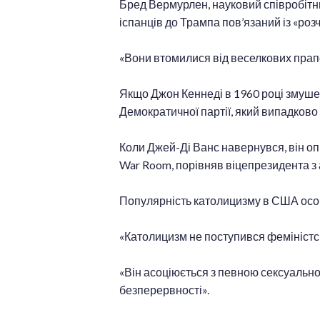
Бред Вермурлен, науковий співробітни
іспанців до Трампа пов’язаний із «роз
«Вони втомилися від веселкових прапо
Якщо Джон Кеннеді в 1960 році змуше
Демократичної партії, який випадково
Коли Джей-Ді Ванс навернувся, він оп
War Room, порівняв віцепрезидента з
Популярність католицизму в США особ
«Католицизм не поступився феміністс
«Він асоціюється з певною сексуальною
безперервності».