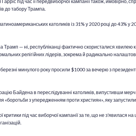
 Гарріс під час її передвиборчої кампанії також, ймовірно, сп
в до табору Трампа.
латиноамериканських католиків із 31% у 2020 році до 43% у 2
 а Трамп — ні, республіканці фактично скористалися хвилею 
рмальних релігійних лідерів, зокрема й радикально налаштов
 березні минулого року просили $1000 за вечерю з президент
ацію Байдена в переслідуванні католиків, випустивши мерч 
ля «боротьби з упередженням проти християн», яку запустили
 критики під час виборчої кампанії за те, що не з’явилася на 
ганізацій.