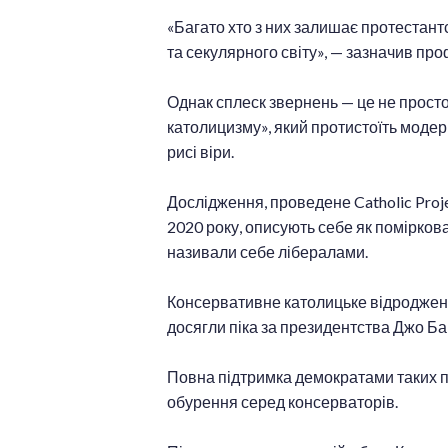
«Багато хто з них залишає протестант
та секулярного світу», — зазначив пр
Однак сплеск звернень — це не просто
католицизму», який протистоїть модер
рисі віри.
Дослідження, проведене Catholic Proj
2020 року, описують себе як помірков
називали себе лібералами.
Консервативне католицьке відродження
досягли піка за президентства Джо Ба
Повна підтримка демократами таких пол
обурення серед консерваторів.