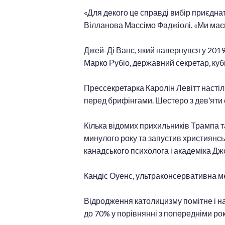
«Для декого це справді вибір приєднат
Вілланова Массімо Фаджіолі. «Ми маєм
Джей-Ді Ванс, який навернувся у 2019
Марко Рубіо, державний секретар, куб
Прессекретарка Каролін Левітт настіл
перед брифінгами. Шестеро з дев’яти
Кілька відомих прихильників Трампа т
минулого року та запустив християнс
канадського психолога і академіка Д
Кандіс Оуенс, ультраконсервативна ме
Відродження католицизму помітне і на 
до 70% у порівнянні з попередніми ро