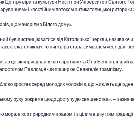
к Центру віри та культури Несті при Університеті Святого То
чаруванням» і «постійним потоком антикатолицької риторики з
рів, що майоріли з Білого дому».
ний був дистанціюватися від Католицької церкви, називаючи 
 також є католиком», то нині віра стала символом честі для 
исав це як «приєднання до спротиву», а Стів Беннон, інший к
 апостолом Павлом, який поширює Євангеліє трампізму.
ливо зростає серед молодих чоловіків, що живлять ще одне
ькому руху, зокрема щодо доступу до священства», — зазнач
 мораллю, з природним правом, і з цілим відчуттям традиції л