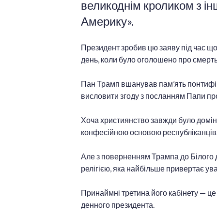
великоднім кроликом з ін
Америку».
Президент зробив цю заяву під час що
день, коли було оголошено про смерт
Пан Трамп вшанував пам’ять понтифік
висловити згоду з посланням Папи про 
Хоча християнство завжди було домін
конфесійною основою республіканців
Але з поверненням Трампа до Білого 
релігією, яка найбільше привертає ув
Принаймні третина його кабінету — це
денного президента.