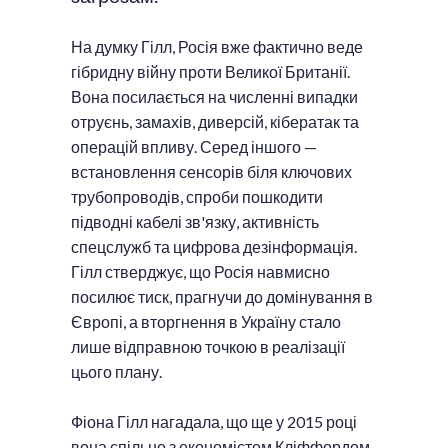
На думку Гілл, Росія вже фактично веде
гібридну війну проти Великої Британії.
Вона посилається на численні випадки
отруєнь, замахів, диверсій, кібератак та
операцій впливу. Серед іншого —
встановлення сенсорів біля ключових
трубопроводів, спроби пошкодити
підводні кабелі зв'язку, активність
спецслужб та цифрова дезінформація.
Гілл стверджує, що Росія навмисно
посилює тиск, прагнучи до домінування в
Європі, а вторгнення в Україну стало
лише відправною точкою в реалізації
цього плану.
Фіона Гілл нагадала, що ще у 2015 році
вона спільно з економістом Кліффордом