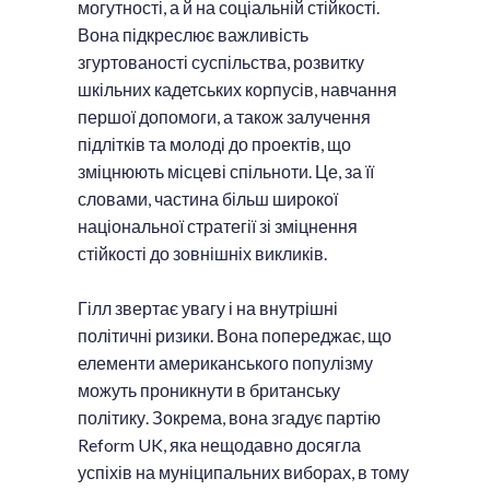
могутності, а й на соціальній стійкості.
Вона підкреслює важливість
згуртованості суспільства, розвитку
шкільних кадетських корпусів, навчання
першої допомоги, а також залучення
підлітків та молоді до проектів, що
зміцнюють місцеві спільноти. Це, за її
словами, частина більш широкої
національної стратегії зі зміцнення
стійкості до зовнішніх викликів.
Гілл звертає увагу і на внутрішні
політичні ризики. Вона попереджає, що
елементи американського популізму
можуть проникнути в британську
політику. Зокрема, вона згадує партію
Reform UK, яка нещодавно досягла
успіхів на муніципальних виборах, в тому