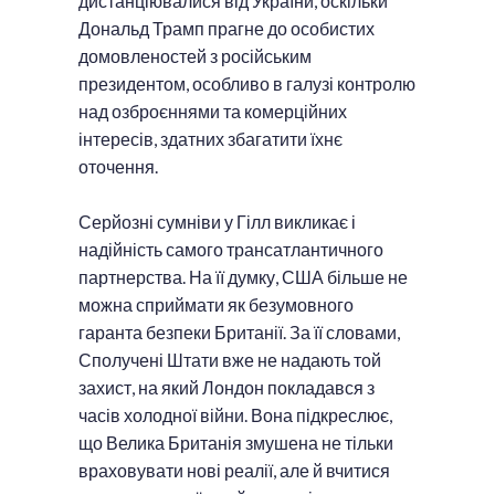
дистанціювалися від України, оскільки
Дональд Трамп прагне до особистих
домовленостей з російським
президентом, особливо в галузі контролю
над озброєннями та комерційних
інтересів, здатних збагатити їхнє
оточення.
Серйозні сумніви у Гілл викликає і
надійність самого трансатлантичного
партнерства. На її думку, США більше не
можна сприймати як безумовного
гаранта безпеки Британії. За її словами,
Сполучені Штати вже не надають той
захист, на який Лондон покладався з
часів холодної війни. Вона підкреслює,
що Велика Британія змушена не тільки
враховувати нові реалії, але й вчитися