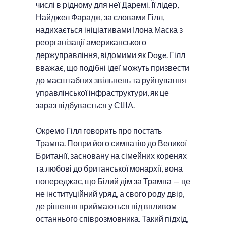
числі в рідному для неї Даремі. Її лідер,
Найджел Фарадж, за словами Гілл,
надихається ініціативами Ілона Маска з
реорганізації американського
держуправління, відомими як Doge. Гілл
вважає, що подібні ідеї можуть призвести
до масштабних звільнень та руйнування
управлінської інфраструктури, як це
зараз відбувається у США.
Окремо Гілл говорить про постать
Трампа. Попри його симпатію до Великої
Британії, засновану на сімейних коренях
та любові до британської монархії, вона
попереджає, що Білий дім за Трампа — це
не інституційний уряд, а свого роду двір,
де рішення приймаються під впливом
останнього співрозмовника. Такий підхід,