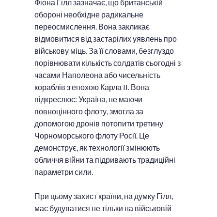
Фіона Гілл зазначає, що британській
обороні необхідне радикальне
переосмислення. Вона закликає
відмовитися від застарілих уявлень про
військову міць. За її словами, безглуздо
порівнювати кількість солдатів сьогодні з
часами Наполеона або чисельність
кораблів з епохою Карла II. Вона
підкреслює: Україна, не маючи
повноцінного флоту, змогла за
допомогою дронів потопити третину
Чорноморського флоту Росії. Це
демонструє, як технології змінюють
обличчя війни та підривають традиційні
параметри сили.
При цьому захист країни, на думку Гілл,
має будуватися не тільки на військовій