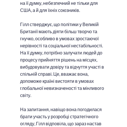
на її думку, небезпечний не тільки для
США, а й для їхніх союзників.
Гілл стверджує, що політики у Великій
Британії мають діяти більш творчо та
гнучко, особливо в умовах зростаючої
нерівності та соціальної нестабільності.
На її думку, потрібно залучати людей до
процесу прийняття рішень на місцях,
вибудовувати довіру та відчуття участі в
спільній справі. Це, вважає вона,
допоможе країні вистояти в умовах
глобальної невизначеності та мінливого
світу.
На запитання, навіщо вона погодилася
брати участь у розробці стратегічного
огляду, Гілл відповіла, що зараз настав