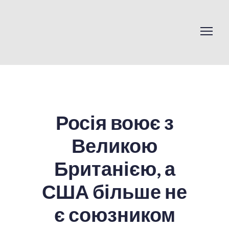
Росія воює з
Великою
Британією, а
США більше не
є союзником