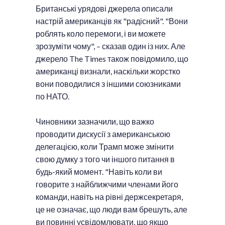
Британські урядові джерела описали
настрій американців як "радісний". "Вони
роблять коло перемоги, і ви можете
зрозуміти чому", – сказав один із них. Але
джерело The Times також повідомило, що
американці визнали, наскільки жорстко
вони поводилися з іншими союзниками
по НАТО.
Чиновники зазначили, що важко
проводити дискусії з американською
делегацією, коли Трамп може змінити
свою думку з того чи іншого питання в
будь-який момент. "Навіть коли ви
говорите з найближчими членами його
команди, навіть на рівні держсекретаря,
це не означає, що люди вам брешуть, але
ви повинні усвідомлювати, що якщо