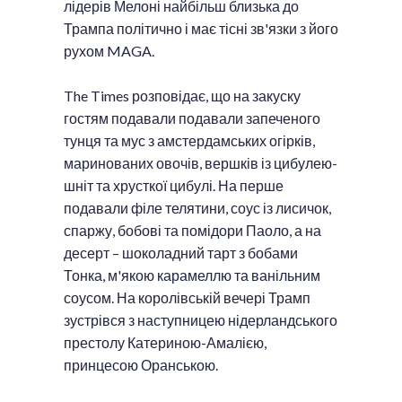
лідерів Мелоні найбільш близька до
Трампа політично і має тісні зв'язки з його
рухом MAGA.
The Times розповідає, що на закуску
гостям подавали подавали запеченого
тунця та мус з амстердамських огірків,
маринованих овочів, вершків із цибулею-
шніт та хрусткої цибулі. На перше
подавали філе телятини, соус із лисичок,
спаржу, бобові та помідори Паоло, а на
десерт – шоколадний тарт з бобами
Тонка, м'якою карамеллю та ванільним
соусом. На королівській вечері Трамп
зустрівся з наступницею нідерландського
престолу Катериною-Амалією,
принцесою Оранською.