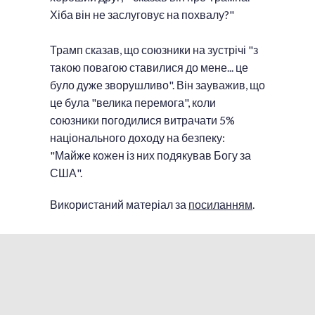
Хіба він не заслуговує на похвалу?"
Трамп сказав, що союзники на зустрічі "з
такою повагою ставилися до мене... це
було дуже зворушливо". Він зауважив, що
це була "велика перемога", коли
союзники погодилися витрачати 5%
національного доходу на безпеку:
"Майже кожен із них подякував Богу за
США".
Використаний матеріал за
посиланням
.