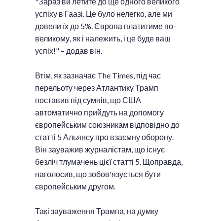
"Зараз ви летите до ще одного великого
успіху в Гаазі. Це було нелегко, але ми
довели їх до 5%. Європа платитиме по-
великому, як і належить, і це буде ваш
успіх!" – додав він.
Втім, як зазначає The Times, під час
перельоту через Атлантику Трамп
поставив під сумнів, що США
автоматично прийдуть на допомогу
європейським союзникам відповідно до
статті 5 Альянсу про взаємну оборону.
Він зауважив журналістам, що існує
безліч тлумачень цієї статті 5. Щоправда,
наголосив, що зобов'язується бути
європейським другом.
Такі зауваження Трампа, на думку