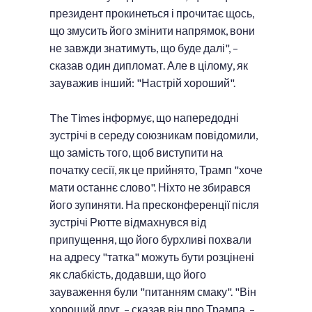
президент прокинеться і прочитає щось,
що змусить його змінити напрямок, вони
не завжди знатимуть, що буде далі", –
сказав один дипломат. Але в цілому, як
зауважив інший: "Настрій хороший".
The Times інформує, що напередодні
зустрічі в середу союзникам повідомили,
що замість того, щоб виступити на
початку сесії, як це прийнято, Трамп "хоче
мати останнє слово". Ніхто не збирався
його зупиняти. На пресконференції після
зустрічі Рютте відмахнувся від
припущення, що його бурхливі похвали
на адресу "татка" можуть бути розцінені
як слабкість, додавши, що його
зауваження були "питанням смаку". "Він
хороший друг, – сказав він про Трампа. –