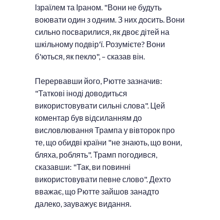
Ізраїлем та Іраном. "Вони не будуть
воювати один з одним. З них досить. Вони
сильно посварилися, як двоє дітей на
шкільному подвір'ї. Розумієте? Вони
б'ються, як пекло", – сказав він.
Перервавши його, Рютте зазначив:
"Таткові іноді доводиться
використовувати сильні слова". Цей
коментар був відсиланням до
висловлювання Трампа у вівторок про
те, що обидві країни "не знають, що вони,
бляха, роблять". Трамп погодився,
сказавши: "Так, ви повинні
використовувати певне слово". Дехто
вважає, що Рютте зайшов занадто
далеко, зауважує видання.