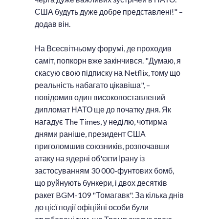
США будуть дуже добре представлені!" –
додав він.
На Всесвітньому форумі, де проходив
саміт, попкорн вже закінчився. "Думаю, я
скасую свою підписку на Netflix, тому що
реальність набагато цікавіша", –
повідомив один високопоставлений
дипломат НАТО ще до початку дня. Як
нагадує The Times, у неділю, чотирма
днями раніше, президент США
приголомшив союзників, розпочавши
атаку на ядерні об'єкти Ірану із
застосуванням 30 000-фунтових бомб,
що руйнують бункери, і двох десятків
ракет BGM-109 "Томагавк". За кілька днів
до цієї події офіційні особи були