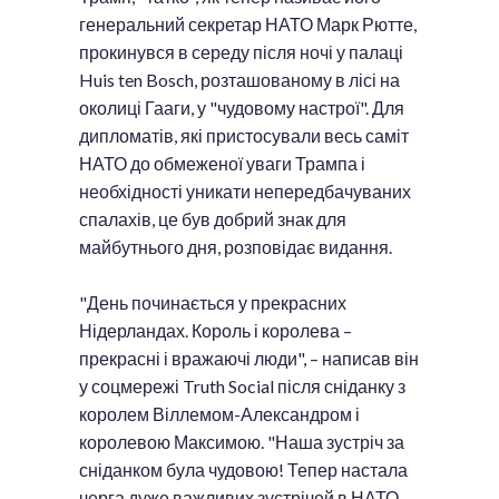
генеральний секретар НАТО Марк Рютте,
прокинувся в середу після ночі у палаці
Huis ten Bosch, розташованому в лісі на
околиці Гааги, у "чудовому настрої". Для
дипломатів, які пристосували весь саміт
НАТО до обмеженої уваги Трампа і
необхідності уникати непередбачуваних
спалахів, це був добрий знак для
майбутнього дня, розповідає видання.
"День починається у прекрасних
Нідерландах. Король і королева –
прекрасні і вражаючі люди", – написав він
у соцмережі Truth Social після сніданку з
королем Віллемом-Александром і
королевою Максимою. "Наша зустріч за
сніданком була чудовою! Тепер настала
черга дуже важливих зустрічей в НАТО.