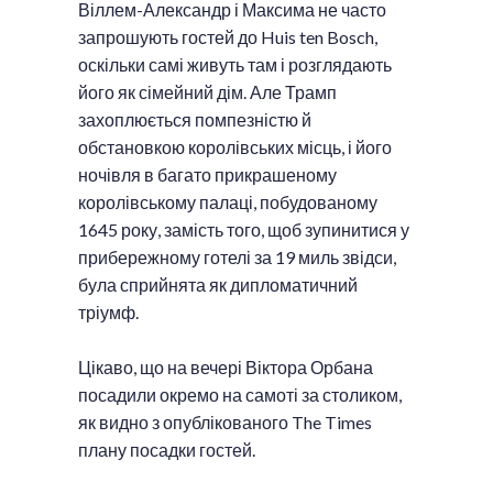
Віллем-Александр і Максима не часто
запрошують гостей до Huis ten Bosch,
оскільки самі живуть там і розглядають
його як сімейний дім. Але Трамп
захоплюється помпезністю й
обстановкою королівських місць, і його
ночівля в багато прикрашеному
королівському палаці, побудованому
1645 року, замість того, щоб зупинитися у
прибережному готелі за 19 миль звідси,
була сприйнята як дипломатичний
тріумф.
Цікаво, що на вечері Віктора Орбана
посадили окремо на самоті за столиком,
як видно з опублікованого The Times
плану посадки гостей.