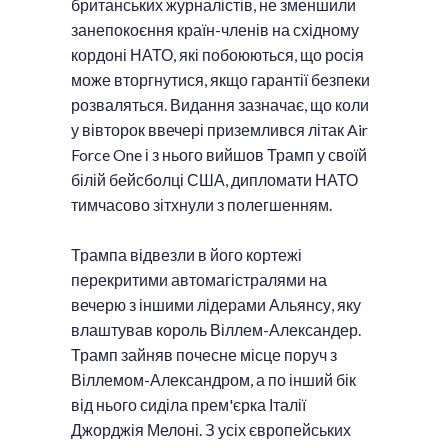
британських журналістів, не зменшили
занепокоєння країн-членів на східному
кордоні НАТО, які побоюються, що росія
може вторгнутися, якщо гарантії безпеки
розваляться. Видання зазначає, що коли
у вівторок ввечері приземлився літак Air
Force One і з нього вийшов Трамп у своїй
білій бейсболці США, дипломати НАТО
тимчасово зітхнули з полегшенням.
Трампа відвезли в його кортежі
перекритими автомагістралями на
вечерю з іншими лідерами Альянсу, яку
влаштував король Віллем-Александер.
Трамп зайняв почесне місце поруч з
Віллемом-Александром, а по інший бік
від нього сиділа прем'єрка Італії
Джорджія Мелоні. З усіх європейських