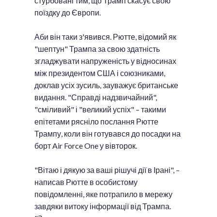
стурбовані тим, що Трамп скасує свою
поїздку до Європи.
Аби він таки з'явився. Рютте, відомий як
"шептун" Трампа за свою здатність
згладжувати напруженість у відносинах
між президентом США і союзниками,
доклав усіх зусиль, зауважує британське
видання. "Справді надзвичайний",
"сміливий" і "великий успіх" – такими
епітетами рясніло послання Рютте
Трампу, коли він готувався до посадки на
борт Air Force One у вівторок.
"Вітаю і дякую за ваші рішучі дії в Ірані", –
написав Рютте в особистому
повідомленні, яке потрапило в мережу
завдяки витоку інформації від Трампа.