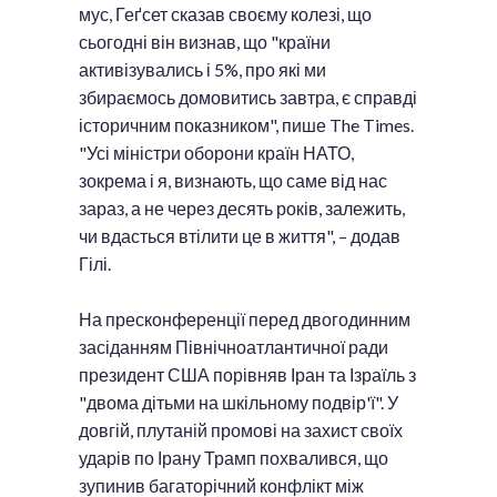
мус, Геґсет сказав своєму колезі, що
сьогодні він визнав, що "країни
активізувались і 5%, про які ми
збираємось домовитись завтра, є справді
історичним показником", пише The Times.
"Усі міністри оборони країн НАТО,
зокрема і я, визнають, що саме від нас
зараз, а не через десять років, залежить,
чи вдасться втілити це в життя", – додав
Гілі.
На пресконференції перед двогодинним
засіданням Північноатлантичної ради
президент США порівняв Іран та Ізраїль з
"двома дітьми на шкільному подвір'ї". У
довгій, плутаній промові на захист своїх
ударів по Ірану Трамп похвалився, що
зупинив багаторічний конфлікт між