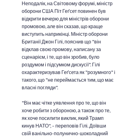
Неподалік, на Світовому форумі, міністр
оборони США Піт Геґсет повинен був
відкрити вечерю для міністрів оборони
промовою, але він сказав, що краще
виступить наприкінці. Міністр оборони
Британії Джон Гілі, пояснив що "він
відклав свою промову, написану за
сценарієм, і те, що він зробив, було
роздумом і підсумком дискусії". Гілі
охарактеризував Геґсета як "розумного" і
такого, що "не переймається тим, що має
власні погляди".
"Він має чітке уявлення про те, що він
хоче робити з обороною, а також про те,
як хоче посилити виклик, який Трамп
кинув НАТО", – переповів Гілі. Доївши
свій ванільно-полунично-шоколадний