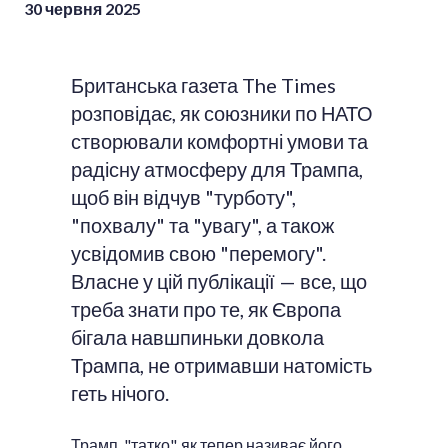
30 червня 2025
Британська газета The Times
розповідає, як союзники по НАТО
створювали комфортні умови та
радісну атмосферу для Трампа,
щоб він відчув "турботу",
"похвалу" та "увагу", а також
усвідомив свою "перемогу".
Власне у цій публікації — все, що
треба знати про те, як Європа
бігала навшпиньки довкола
Трампа, не отримавши натомість
геть нічого.
Трамп, "татко", як тепер називає його