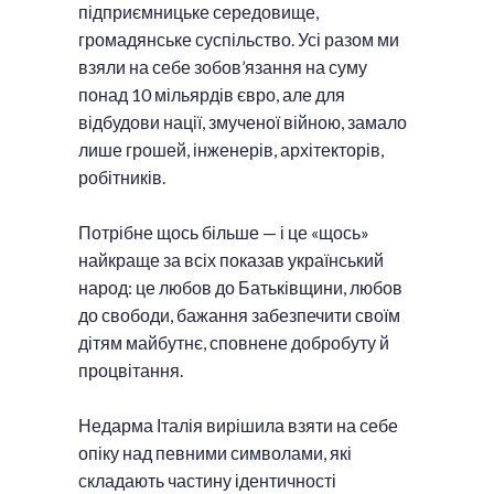
підприємницьке середовище,
громадянське суспільство. Усі разом ми
взяли на себе зобов’язання на суму
понад 10 мільярдів євро, але для
відбудови нації, змученої війною, замало
лише грошей, інженерів, архітекторів,
робітників.
Потрібне щось більше — і це «щось»
найкраще за всіх показав український
народ: це любов до Батьківщини, любов
до свободи, бажання забезпечити своїм
дітям майбутнє, сповнене добробуту й
процвітання.
Недарма Італія вирішила взяти на себе
опіку над певними символами, які
складають частину ідентичності