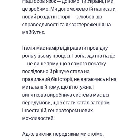
Наш обов’язок — допомогти Україні, і ми
це зробимо. Ми допоможемо їй написати
новий розділ її історії — з любові до
справедливості та як застереження на
майбутнє.
Італія має намір відігравати провідну
роль у цьому процесі. І вона здатна на це
— не лише тому, що з самого початку
послідовно й рішуче стала на
правильний бік історії, не вагаючись ні на
мить, але й тому, що її потужна і
виняткова виробнича система має всі
передумови, щоб стати каталізатором
інвестицій, генератором нових
можливостей.
Адже виклик, перед яким ми стоїмо,