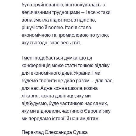
була зруйнованою, зіштовхувалась із
величезними труднощами — і все ж таки
вона змогла піднятися, з гідністю,
рішучістю й волею. Італія стала
економічною та промисловою потугою,
яку сьогодні знає весь світ.
І мені подобається думка, що ця
конференція може стати точкою відліку
для економічного дива України. І ми
будемо творити це диво разом — для вас,
для нас. Адже кожна школа, кожна
лікарня, кожна дзвіниця, яку ми
відбудуємо, буде частинкою нас самих,
яку ми відновили, частиною Європи, яку
ми передамо історії й нашим дітям.
Переклад Олександра Сушка