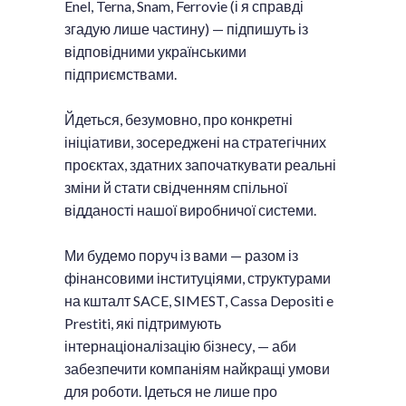
Enel, Terna, Snam, Ferrovie (і я справді
згадую лише частину) — підпишуть із
відповідними українськими
підприємствами.
Йдеться, безумовно, про конкретні
ініціативи, зосереджені на стратегічних
проєктах, здатних започаткувати реальні
зміни й стати свідченням спільної
відданості нашої виробничої системи.
Ми будемо поруч із вами — разом із
фінансовими інституціями, структурами
на кшталт SACE, SIMEST, Cassa Depositi e
Prestiti, які підтримують
інтернаціоналізацію бізнесу, — аби
забезпечити компаніям найкращі умови
для роботи. Ідеться не лише про