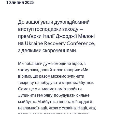
10 липня 2025
До вашої уваги духопідйомний
виступ господарки заходу —
премʼєрки Італії Джорджії Мелоні
на Ukraine Recovery Conference,
з деякими скороченнями.
Ми побачили дуже емоційне відео, в
якому закадровий голос говорив: «Ми
віримо, що разом можемо зупинити
темряву та побудувати міцне майбутнє».
Саме це ми і маємо намір зробити.
Зупинити темряву, побудувати сильне
майбутнє. Майбутнє, гідне такої гордої й
незламної нації, якою є Україна. Нації, яка,