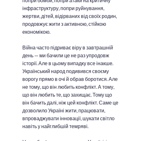
попри бомби, попри атаки на критичну
інфраструктуру, попри руйнування,
жертви, дітей, відірваних від своїх родин,
продовжує жити з активною, стійкою
економікою.
Війна часто підриває віру в завтрашній
день — ми бачили це не раз упродовж
історії. Але в цьому випадку все інакше.
Український народ подивився своєму
ворогу прямо в очі й обрав боротися. Але
не тому, що він любить конфлікт. А тому,
що він любить те, що захищає. Тому що
він бачить далі, ніж цей конфлікт. Саме це
дозволило Україні жити, працювати,
впроваджувати інновації, шукати світло
навіть у найглибшій темряві.