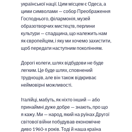
української нації. Цим місцем є Одеса, а
цими символами — собор Преображення
Господнього, філармонія, музей
образотворчих мистецтв, перлини
культури — спадщина, що належить нам
як європейцям, і яку ми хочемо захистити,
щоб передати наступним поколінням.
Дорогі колеги, шлях відбудови не буде
легким. Це буде шлях, сповнений
труднощів, але він також відкриває
неймовірні можливості.
Італійці, мабуть, як ніхто інший — або
принаймні дуже добре — знають, про що
я кажу. Ми — народ, який на руїнах Другої
світової війни побудував економічне
диво 1960-х років. Тоді й наша країна