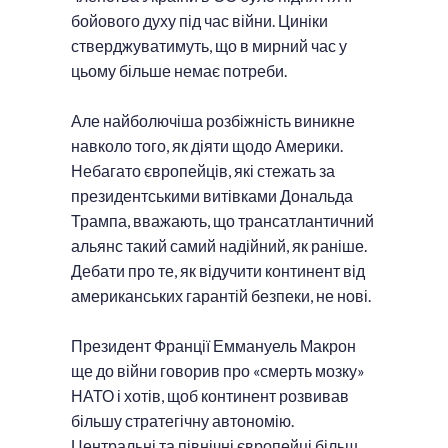
бойового духу під час війни. Циніки
стверджуватимуть, що в мирний час у
цьому більше немає потреби.
Але найболючіша розбіжність виникне
навколо того, як діяти щодо Америки.
Небагато європейців, які стежать за
президентськими витівками Дональда
Трампа, вважають, що трансатлантичний
альянс такий самий надійний, як раніше.
Дебати про те, як відучити континент від
американських гарантій безпеки, не нові.
Президент Франції Еммануель Макрон
ще до війни говорив про «смерть мозку»
НАТО і хотів, щоб континент розвивав
більшу стратегічну автономію.
Центральні та північні європейці більш