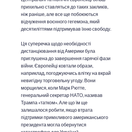
прихильно ставляться до таких закликів,
ніж раніше, але все ще побоюються
відчуження воєнного гегемона, який
десятиліттями підтримував їхню свободу.
Ця суперечка щодо необхідності
дистанціювання від Америки була
приглушена до завершення гарячої фази
війни. Європейці ковтали образи,
наприклад, погоджуючись влітку на вкрай
невигідну торговельну угоду. Вони
морщилися, коли Марк Рютте,
генеральний секретар НАТО, називав
Трампа «татком». Але що їм ще
залишалося робити, якщо втрата
підтримки примхливого американського
президента могла обернутися
катастрофою для України?