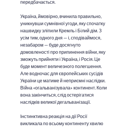
передбачається.
Україна, ймовірно, вчинила правильно,
уникнувши сумнівної угоди, яку спочатку
нашвидку зліпили Кремль і Білий дім. З
усім тим, одного дня — і, сподіваймося,
незабаром — буде досягнуто
домовленості про припинення війни, яку
зможуть прийняти і Україна, і Росія. Це
буде момент величезного полегшення.
Але водночас для європейських сусідів
України це матиме й неприємні наслідки.
Війна «огальванізувала» континент. Коли
вона закінчиться, слід остерігатися
наслідків великої дегальванізації.
Інстинктивна реакція на дії Росії
викликала по всьому континенту хвилю