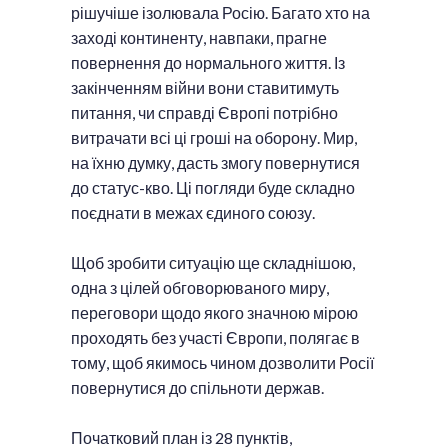
рішучіше ізолювала Росію. Багато хто на
заході континенту, навпаки, прагне
повернення до нормального життя. Із
закінченням війни вони ставитимуть
питання, чи справді Європі потрібно
витрачати всі ці гроші на оборону. Мир,
на їхню думку, дасть змогу повернутися
до статус-кво. Ці погляди буде складно
поєднати в межах єдиного союзу.
Щоб зробити ситуацію ще складнішою,
одна з цілей обговорюваного миру,
переговори щодо якого значною мірою
проходять без участі Європи, полягає в
тому, щоб якимось чином дозволити Росії
повернутися до спільноти держав.
Початковий план із 28 пунктів,