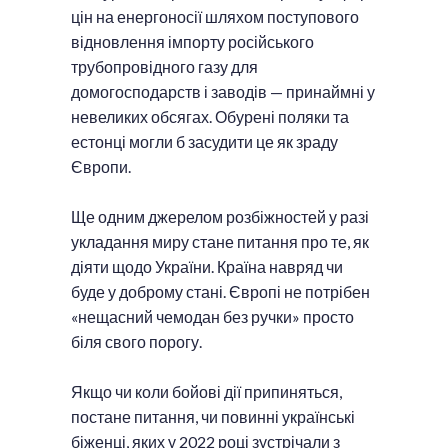
цін на енергоносії шляхом поступового
відновлення імпорту російського
трубопровідного газу для
домогосподарств і заводів — принаймні у
невеликих обсягах. Обурені поляки та
естонці могли б засудити це як зраду
Європи.
Ще одним джерелом розбіжностей у разі
укладання миру стане питання про те, як
діяти щодо України. Країна навряд чи
буде у доброму стані. Європі не потрібен
«нещасний чемодан без ручки» просто
біля свого порогу.
Якщо чи коли бойові дії припиняться,
постане питання, чи повинні українські
біженці, яких у 2022 році зустрічали з