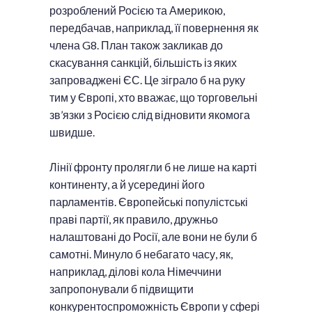
розроблений Росією та Америкою,
передбачав, наприклад, її повернення як
члена G8. План також закликав до
скасування санкцій, більшість із яких
запроваджені ЄС. Це зіграло б на руку
тим у Європі, хто вважає, що торговельні
зв’язки з Росією слід відновити якомога
швидше.
Лінії фронту пролягли б не лише на карті
континенту, а й усередині його
парламентів. Європейські популістські
праві партії, як правило, дружньо
налаштовані до Росії, але вони не були б
самотні. Минуло б небагато часу, як,
наприклад, ділові кола Німеччини
запропонували б підвищити
конкурентоспроможність Європи у сфері