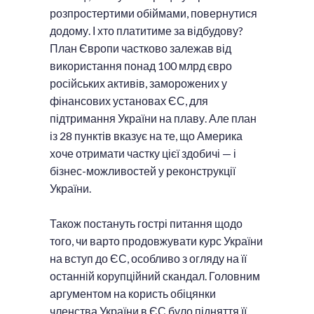
розпростертими обіймами, повернутися
додому. І хто платитиме за відбудову?
План Європи частково залежав від
використання понад 100 млрд євро
російських активів, заморожених у
фінансових установах ЄС, для
підтримання України на плаву. Але план
із 28 пунктів вказує на те, що Америка
хоче отримати частку цієї здобичі — і
бізнес-можливостей у реконструкції
України.
Також постануть гострі питання щодо
того, чи варто продовжувати курс України
на вступ до ЄС, особливо з огляду на її
останній корупційний скандал. Головним
аргументом на користь обіцянки
членства України в ЄС було підняття її