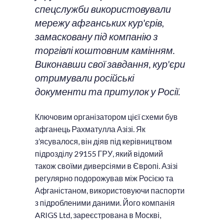
спецслужби використовували
мережу афганських кур'єрів,
замасковану під компанію з
торгівлі коштовним камінням.
Виконавши свої завдання, кур'єри
отримували російські
документи та притулок у Росії.
Ключовим організатором цієї схеми був
афганець Рахматулла Азізі. Як
з’ясувалося, він діяв під керівництвом
підрозділу 29155 ГРУ, який відомий
також своїми диверсіями в Європі. Азізі
регулярно подорожував між Росією та
Афганістаном, використовуючи паспорти
з підробленими даними. Його компанія
ARIGS Ltd, зареєстрована в Москві,