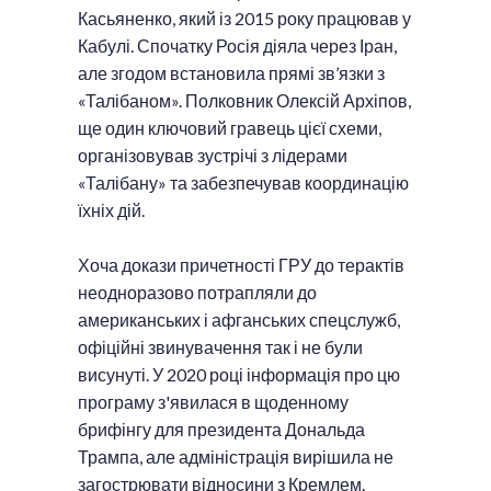
Касьяненко, який із 2015 року працював у
Кабулі. Спочатку Росія діяла через Іран,
але згодом встановила прямі зв’язки з
«Талібаном». Полковник Олексій Архіпов,
ще один ключовий гравець цієї схеми,
організовував зустрічі з лідерами
«Талібану» та забезпечував координацію
їхніх дій.
Хоча докази причетності ГРУ до терактів
неодноразово потрапляли до
американських і афганських спецслужб,
офіційні звинувачення так і не були
висунуті. У 2020 році інформація про цю
програму з'явилася в щоденному
брифінгу для президента Дональда
Трампа, але адміністрація вирішила не
загострювати відносини з Кремлем.