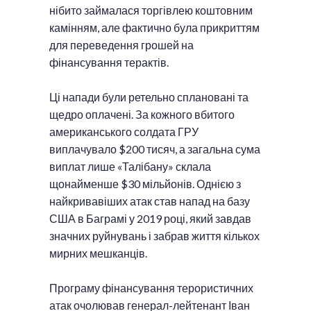
нібито займалася торгівлею коштовним
камінням, але фактично була прикриттям
для переведення грошей на
фінансування терактів.
Ці напади були ретельно сплановані та
щедро оплачені. За кожного вбитого
американського солдата ГРУ
виплачувало $200 тисяч, а загальна сума
виплат лише «Талібану» склала
щонайменше $30 мільйонів. Однією з
найкривавіших атак став напад на базу
США в Баграмі у 2019 році, який завдав
значних руйнувань і забрав життя кількох
мирних мешканців.
Програму фінансування терористичних
атак очолював генерал-лейтенант Іван