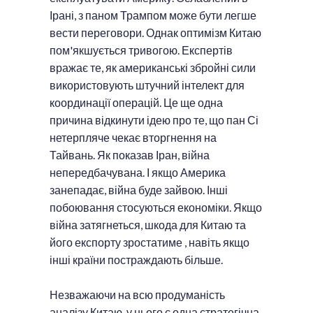
Ірані, з паном Трампом може бути легше
вести переговори. Однак оптимізм Китаю
пом'якшується тривогою. Експертів
вражає те, як американські збройні сили
використовують штучний інтелект для
координації операцій. Це ще одна
причина відкинути ідею про те, що пан Сі
нетерпляче чекає вторгнення на
Тайвань. Як показав Іран, війна
непередбачувана. І якщо Америка
занепадає, війна буде зайвою. Інші
побоювання стосуються економіки. Якщо
війна затягнеться, шкода для Китаю та
його експорту зростатиме , навіть якщо
інші країни постраждають більше.
Незважаючи на всю продуманість
аналізу Китаю, у нього є одна стратегічна