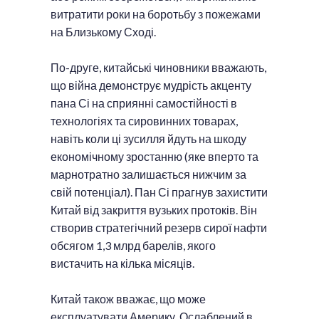
витратити роки на боротьбу з пожежами
на Близькому Сході.
По-друге, китайські чиновники вважають,
що війна демонструє мудрість акценту
пана Сі на сприянні самостійності в
технологіях та сировинних товарах,
навіть коли ці зусилля йдуть на шкоду
економічному зростанню (яке вперто та
марнотратно залишається нижчим за
свій потенціал). Пан Сі прагнув захистити
Китай від закриття вузьких протоків. Він
створив стратегічний резерв сирої нафти
обсягом 1,3 млрд барелів, якого
вистачить на кілька місяців.
Китай також вважає, що може
експлуатувати Америку. Ослаблений в