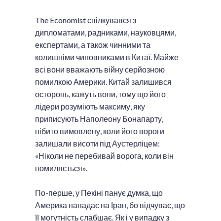
The Economist спілкувався з
дипломатами, радниками, науковцями,
експертами, а також чинними та
колишніми чиновниками в Китаї. Майже
всі вони вважають війну серйозною
помилкою Америки. Китай залишився
осторонь, кажуть вони, тому що його
лідери розуміють максиму, яку
приписують Наполеону Бонапарту,
нібито вимовлену, коли його вороги
залишали висоти під Аустерліцем:
«Ніколи не перебивай ворога, коли він
помиляється».
По-перше, у Пекіні панує думка, що
Америка нападає на Іран, бо відчуває, що
її могутність слабшає. Як і у випадку з