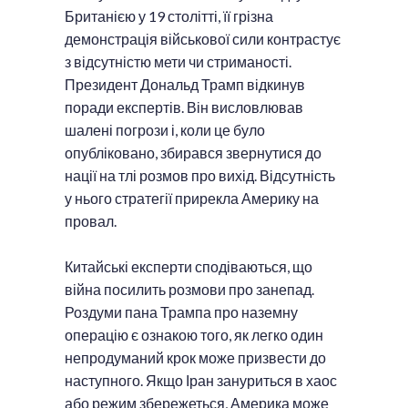
Британією у 19 столітті, її грізна
демонстрація військової сили контрастує
з відсутністю мети чи стриманості.
Президент Дональд Трамп відкинув
поради експертів. Він висловлював
шалені погрози і, коли це було
опубліковано, збирався звернутися до
нації на тлі розмов про вихід. Відсутність
у нього стратегії прирекла Америку на
провал.
Китайські експерти сподіваються, що
війна посилить розмови про занепад.
Роздуми пана Трампа про наземну
операцію є ознакою того, як легко один
непродуманий крок може призвести до
наступного. Якщо Іран зануриться в хаос
або режим збережеться, Америка може